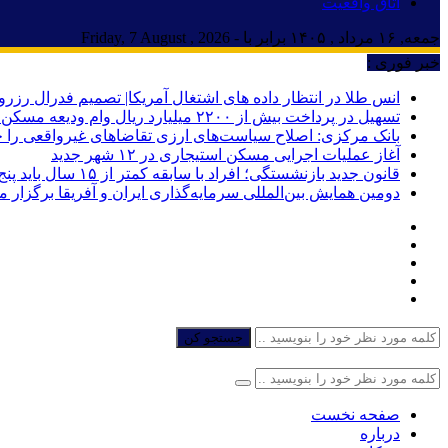
اتاق واقعیت
جمعه, ۱۶ مرداد , ۱۴۰۵ برابر با - Friday, 7 August , 2026
خبر فوری :
انس طلا در انتظار داده های اشتغال آمریکا| تصمیم فدرال رزرو
تسهیل در پرداخت بیش از ۲۲۰۰ میلیارد ریال وام ودیعه مسکن به آسیب‌دیدگان جنگ در هرمزگان
بانک مرکزی: اصلاح سیاست‌های ارزی تقاضاهای غیرواقعی را 
آغاز عملیات اجرایی مسکن استیجاری در ۱۲ شهر جدید
قانون جدید بازنشستگی؛ افراد با سابقه کمتر از ۱۵ سال باید پنج سال بیشتر کار کنند
دومین همایش بین‌المللی سرمایه‌گذاری ایران و آفریقا برگزار 
جستجو کن
صفحه نخست
درباره