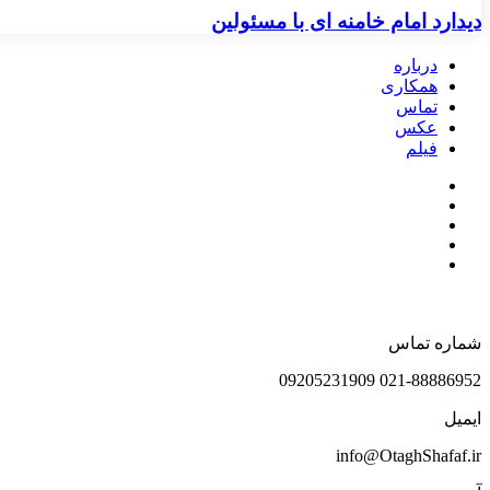
دیدارد امام خامنه ای با مسئولین
درباره
همکاری
تماس
عکس
فیلم
شماره تماس
021-88886952 09205231909
ایمیل
info@OtaghShafaf.ir