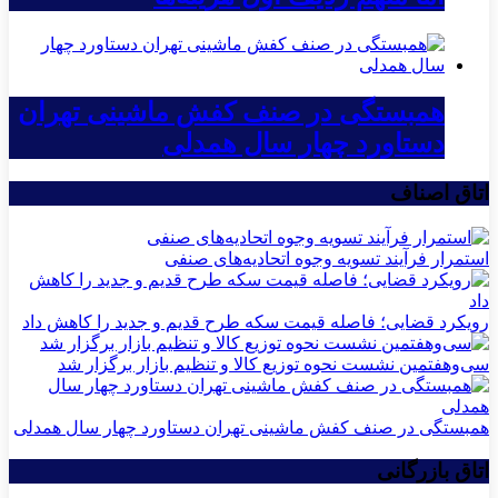
همبستگی در صنف کفش ماشینی تهران
دستاورد چهار سال همدلی
اتاق اصناف
استمرار فرآیند تسویه وجوه اتحادیه‌های صنفی
رویکرد قضایی؛ فاصله قیمت سکه طرح قدیم و جدید را کاهش داد
سی‌و‌هفتمین نشست نحوه توزیع کالا و تنظیم بازار برگزار شد
همبستگی در صنف کفش ماشینی تهران دستاورد چهار سال همدلی
اتاق بازرگانی