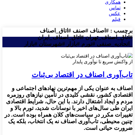
همکاری
تماس
عکس
فیلم
برچسب : #اصناف #صنف #اتاق_اصناف
#اتاق_اصناف_تهران #اتاق_اصناف_ایران
_اتحادیه_صنفی #تورم #بازار #شهرستان #بازار
از واکنش سریع تا نوآوری پایدار
تاب‌آوری اصناف در اقتصاد بی‌ثبات
اصناف به ‌عنوان یکی از مهم‌ترین نهادهای اجتماعی و
اقتصادی کشور، نقشی کلیدی در تأمین نیازهای روزمره
مردم و ایجاد اشتغال دارند. با این حال، شرایط اقتصادی
ایران طی سال‌های اخیر با نوسانات شدید، تورم بالا و
تغییرات مکرر در سیاست‌های کلان همراه بوده است. در
چنین محیطی، تاب‌آوری اصناف نه یک انتخاب، بلکه یک
ضرورت حیاتی است.