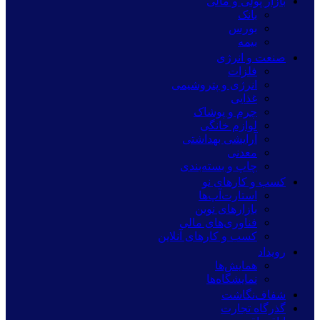
بازار پولی و مالی
بانک
بورس
بیمه
صنعت و انرژی
فلزات
انرژی و پتروشیمی
غذایی
چرم و پوشاک
لوازم خانگی
آرایشی بهداشتی
معدنی
چاپ و بسته‌بندی
کسب و کارهای نو
استارت‌آپ‌ها
بازارهای نوین
فناوری‌های مالی
کسب و کارهای آنلاین
رویداد
همایش‌ها
نمایشگاه‌ها
شفاف‌نگاشت
گذرگاه تجارت