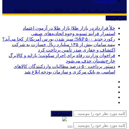
اتاق واقعیت
دوشنبه, ۱۹ مرداد , ۱۴۰۵ برابر با - Monday, 10 August , 2026
خبر فوری :
خلأ قرارداد در بازار طلا| بازار طلا در آزمون اعتماد
استمرار فرآیند تسویه وجوه اتحادیه‌های صنفی
رکورد جدید S&P ۵۰۰؛ سبز شدن بورس آمریکا از کجا می‌آید؟
بیمه سامان بیش از ۱۳۵ میلیارد ریال خسارت به شرکت
اکتشاف و حفاری صدر تأمین پرداخت کرد
فراخوان وزارت رفاه برای احراز سکونت؛ یارانه و کالابرگ
خارج‌نشینان حذف می‌شود
دستور پرداخت ۵۰ درصد مطالبات واردکنندگان کالاهای
اساسی به بانک مرکزی و سازمان بودجه ابلاغ شد
جستجو کن