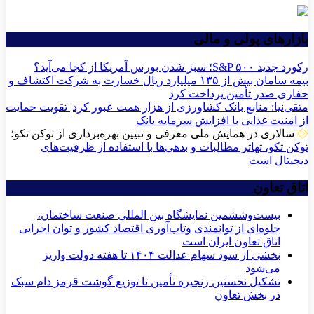
بازارهای پولی و مالی
رکورد جدید S&P ۵۰۰؛ سبز شدن بورس آمریکا از کجا می‌آید؟
بیمه سامان بیش از ۱۳۵ میلیارد ریال خسارت به شرکت اکتشاف و
حفاری صدر تأمین پرداخت کرد
متقی‌نیا: منابع بانک کشاورزی از هزار همت عبور کرد| تقویت حمایت
از امنیت غذایی با افزایش سرمایه بانک
۞
سالاری در همایش ملی معرفی و تبیین بهره‌برداری از توکن تکو؛
توکن تکو، تهاتر مطالبات و بدهی‌ها با استفاده از ظرفیت‌های
دیجیتال است
اتاق تعاون
بیست‌وششمین نمایشگاه بین المللی صنعت ساختمان،
جلوه‌ای از توانمندی وتاب‌آوری اقتصاد کشور و توان اجرایی
اتاق تعاون ایران است
بخشی از سود سهام عدالت ۱۴۰۴ تا هفته دولت واریز
می‌شود
تشکیل نخستین زنجیره تأمین تا توزیع گوشت قرمز دام سبک
در بخش تعاون