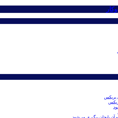
کار
بریکس