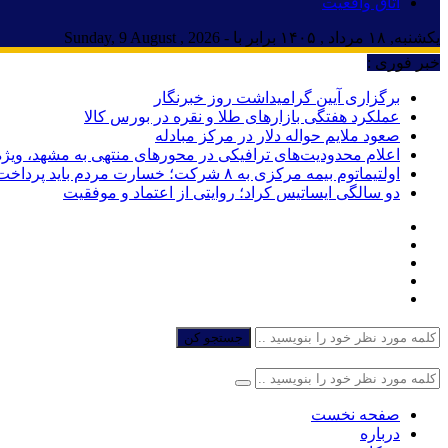
اتاق واقعیت
یکشنبه, ۱۸ مرداد , ۱۴۰۵ برابر با - Sunday, 9 August , 2026
خبر فوری :
برگزاری آیین گرامیداشت روز خبرنگار
عملکرد هفتگی بازارهای طلا و نقره در بورس کالا
صعود ملایم حواله دلار در مرکز مبادله
اعلام محدودیت‌های ترافیکی در محورهای منتهی به مشهد، ویژه
اولتیماتوم بیمه مرکزی به ۸ شرکت؛ خسارت مردم باید پرداخت شود
دو سالگی ایساتیس کراد؛ روایتی از اعتماد و موفقیت
جستجو کن
صفحه نخست
درباره