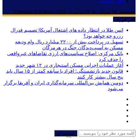
اتاق واقعیت
پنجشنبه, ۱۵ مرداد , ۱۴۰۵ برابر با - Thursday, 6 August , 2026
خبر فوری :
انس طلا در انتظار داده های اشتغال آمریکا| تصمیم فدرال
رزرو چه خواهد بود؟
تسهیل در پرداخت بیش از ۲۲۰۰ میلیارد ریال وام ودیعه
مسکن به آسیب‌دیدگان جنگ در هرمزگان
بانک مرکزی: اصلاح سیاست‌های ارزی تقاضاهای غیرواقعی
را حذف کرد
آغاز عملیات اجرایی مسکن استیجاری در ۱۲ شهر جدید
قانون جدید بازنشستگی؛ افراد با سابقه کمتر از ۱۵ سال باید
پنج سال بیشتر کار کنند
دومین همایش بین‌المللی سرمایه‌گذاری ایران و آفریقا برگزار
می‌شود
جستجو کن