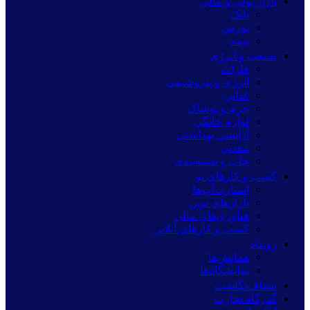
بازار پولی و مالی
بانک
بورس
بیمه
صنعت و انرژی
فلزات
انرژی و پتروشیمی
غذایی
چرم و پوشاک
لوازم خانگی
آرایشی بهداشتی
معدنی
چاپ و بسته‌بندی
کسب و کارهای نو
استارت‌آپ‌ها
بازارهای نوین
فناوری‌های مالی
کسب و کارهای آنلاین
رویداد
همایش‌ها
نمایشگاه‌ها
شفاف‌نگاشت
گذرگاه تجارت