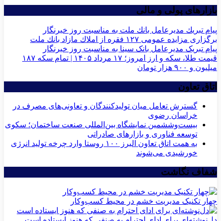
بازارهای پولی و مالی
پیام تبریك مدیرعامل بانك ملت به مناسبت روز خبرنگار
برگزاری مزایده عمومی ۱۲۷ فقره از املاك مازاد بانك ملت
پیام تبریک مدیرعامل بانک سینا به مناسبت روز خبرنگار
قیمت طلا، سکه و ارز امروز؛ ۱۷ مرداد ۱۴۰۵ | تمام سکه ۱۸۷
میلیون و ۹۰۰ هزار تومان
اتاق تعاون
گسترش تعامل میان تولیدکنندگان و تعاونی‌های مصرف در
خراسان رضوی
بیست‌وششمین نمایشگاه بین‌المللی صنعت ساختمان؛ سکوی
توسعه فناوری و بازارهای صادراتی
به همت اتاق تعاون البرز ۱۰۰ روستا وارد چرخه تولید انرژی
خورشیدی می‌شوند
شفاف نگاشت
چهار تکنیک مدیریت خشم در محیط کسب‌وکار
دل‌نوشته‌ای برای ادای احترام به صنفی که هنوز ایستاده است