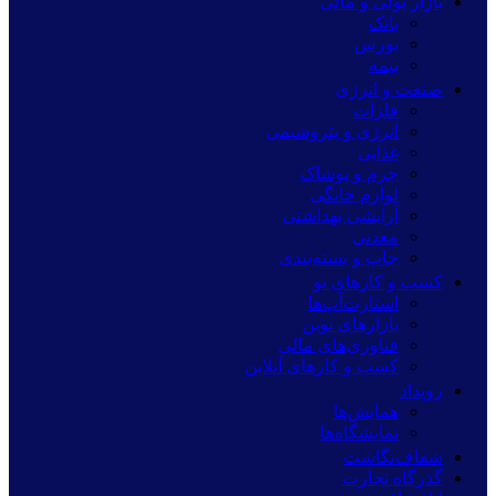
بازار پولی و مالی
بانک
بورس
بیمه
صنعت و انرژی
فلزات
انرژی و پتروشیمی
غذایی
چرم و پوشاک
لوازم خانگی
آرایشی بهداشتی
معدنی
چاپ و بسته‌بندی
کسب و کارهای نو
استارت‌آپ‌ها
بازارهای نوین
فناوری‌های مالی
کسب و کارهای آنلاین
رویداد
همایش‌ها
نمایشگاه‌ها
شفاف‌نگاشت
گذرگاه تجارت