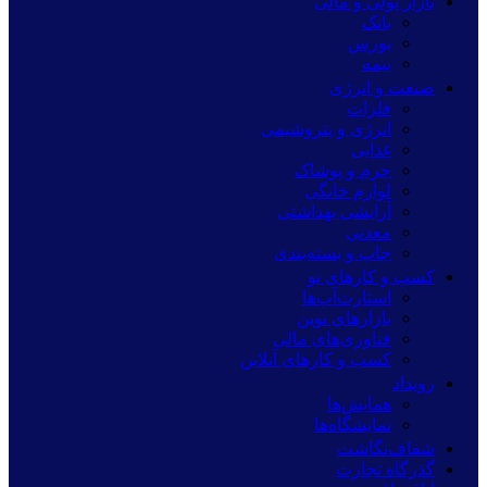
بازار پولی و مالی
بانک
بورس
بیمه
صنعت و انرژی
فلزات
انرژی و پتروشیمی
غذایی
چرم و پوشاک
لوازم خانگی
آرایشی بهداشتی
معدنی
چاپ و بسته‌بندی
کسب و کارهای نو
استارت‌آپ‌ها
بازارهای نوین
فناوری‌های مالی
کسب و کارهای آنلاین
رویداد
همایش‌ها
نمایشگاه‌ها
شفاف‌نگاشت
گذرگاه تجارت