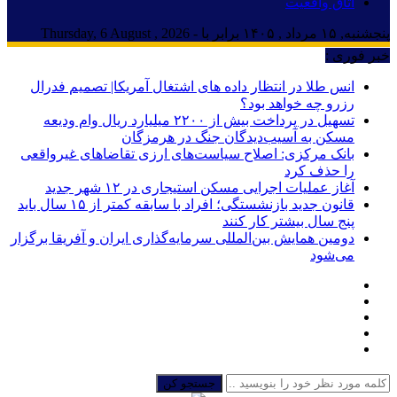
اتاق واقعیت
پنجشنبه, ۱۵ مرداد , ۱۴۰۵ برابر با - Thursday, 6 August , 2026
خبر فوری :
انس طلا در انتظار داده های اشتغال آمریکا| تصمیم فدرال
رزرو چه خواهد بود؟
تسهیل در پرداخت بیش از ۲۲۰۰ میلیارد ریال وام ودیعه
مسکن به آسیب‌دیدگان جنگ در هرمزگان
بانک مرکزی: اصلاح سیاست‌های ارزی تقاضاهای غیرواقعی
را حذف کرد
آغاز عملیات اجرایی مسکن استیجاری در ۱۲ شهر جدید
قانون جدید بازنشستگی؛ افراد با سابقه کمتر از ۱۵ سال باید
پنج سال بیشتر کار کنند
دومین همایش بین‌المللی سرمایه‌گذاری ایران و آفریقا برگزار
می‌شود
جستجو کن