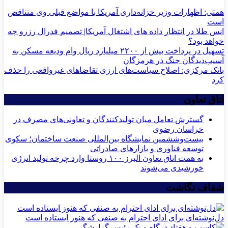
همتی: اظهارات وزیر خزانه‌داری آمریکا با مواضع قبلی وی متناقض
است
انس طلا در انتظار داده های اشتغال آمریکا| تصمیم فدرال رزرو چه
خواهد بود؟
تسهیل در پرداخت بیش از ۲۲۰۰ میلیارد ریال وام ودیعه مسکن به
آسیب‌دیدگان جنگ در هرمزگان
بانک مرکزی: اصلاح سیاست‌های ارزی تقاضاهای غیرواقعی را حذف
کرد
اتاق تعاون
گسترش تعامل میان تولیدکنندگان و تعاونی‌های مصرف در
خراسان رضوی
بیست‌وششمین نمایشگاه بین‌المللی صنعت ساختمان؛ سکوی
توسعه فناوری و بازارهای صادراتی
به همت اتاق تعاون البرز ۱۰۰ روستا وارد چرخه تولید انرژی
خورشیدی می‌شوند
شفاف نگاشت
دل‌نوشته‌ای برای ادای احترام به صنفی که هنوز ایستاده است