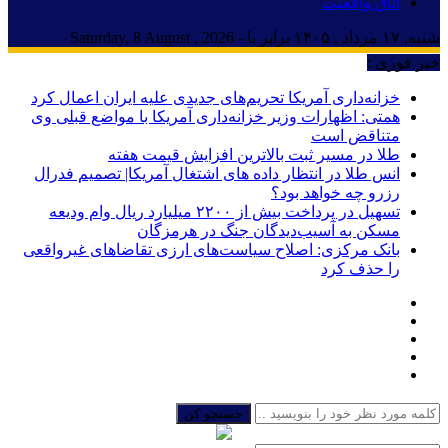
اتاق واقعیت
شنبه, ۱۷ مرداد , ۱۴۰۵ برابر با - Saturday, 8 August , 2026
خبر فوری :
خزانه‌داری آمریکا تحریم‌های جدیدی علیه ایران اعمال کرد
همتی: اظهارات وزیر خزانه‌داری آمریکا با مواضع قبلی وی
متناقض است
طلا در مسیر ثبت بالاترین افزایش قیمت هفته
انس طلا در انتظار داده های اشتغال آمریکا| تصمیم فدرال
رزرو چه خواهد بود؟
تسهیل در پرداخت بیش از ۲۲۰۰ میلیارد ریال وام ودیعه
مسکن به آسیب‌دیدگان جنگ در هرمزگان
بانک مرکزی: اصلاح سیاست‌های ارزی تقاضاهای غیرواقعی
را حذف کرد
جستجو کن