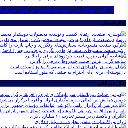
۴ کلید تعادل در خود شخصی و خود حرفه‌ای در کسب‌وکار
اتاق اصناف
نوسازی صنعت، ارتقای کیفیت و توسعه محصولات دوستدار محیط‌زی
رکود صنعت منسوجات، سفارش‌های رنگرزی و چاپ پارچه را کاهش 
شایعه گرانی بنزین، قیمت خودروهای برقی را بالا برد
دل‌نوشته‌ای برای ادای احترام به صنفی که هنوز ایستاده است
اتاق بازرگانی
دومین همایش بین‌المللی سرمایه‌گذاری ایران و آفریقا برگزار می‌شود
نایب‌رئیس اتاق ایران راهی باکو شد | توافقات رؤسای جمهور ایران و آ
ایران و پاکستان در مسیر تجارت ۱۰ میلیارد دلاری