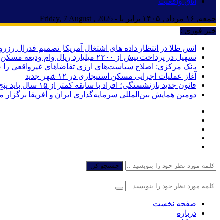
اتاق واقعیت
جمعه, ۱۶ مرداد , ۱۴۰۵ برابر با - Friday, 7 August , 2026
خبر فوری :
انس طلا در انتظار داده های اشتغال آمریکا| تصمیم فدرال رزرو
تسهیل در پرداخت بیش از ۲۲۰۰ میلیارد ریال وام ودیعه مسکن به آسیب‌دیدگان جنگ در هرمزگان
بانک مرکزی: اصلاح سیاست‌های ارزی تقاضاهای غیرواقعی را 
آغاز عملیات اجرایی مسکن استیجاری در ۱۲ شهر جدید
قانون جدید بازنشستگی؛ افراد با سابقه کمتر از ۱۵ سال باید پنج سال بیشتر کار کنند
دومین همایش بین‌المللی سرمایه‌گذاری ایران و آفریقا برگزار 
جستجو کن
صفحه نخست
درباره