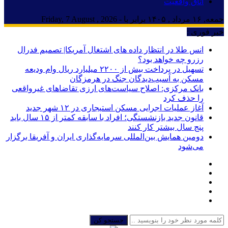
اتاق واقعیت
جمعه, ۱۶ مرداد , ۱۴۰۵ برابر با - Friday, 7 August , 2026
خبر فوری :
انس طلا در انتظار داده های اشتغال آمریکا| تصمیم فدرال
رزرو چه خواهد بود؟
تسهیل در پرداخت بیش از ۲۲۰۰ میلیارد ریال وام ودیعه
مسکن به آسیب‌دیدگان جنگ در هرمزگان
بانک مرکزی: اصلاح سیاست‌های ارزی تقاضاهای غیرواقعی
را حذف کرد
آغاز عملیات اجرایی مسکن استیجاری در ۱۲ شهر جدید
قانون جدید بازنشستگی؛ افراد با سابقه کمتر از ۱۵ سال باید
پنج سال بیشتر کار کنند
دومین همایش بین‌المللی سرمایه‌گذاری ایران و آفریقا برگزار
می‌شود
جستجو کن