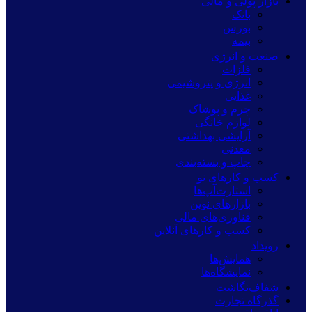
بازار پولی و مالی
بانک
بورس
بیمه
صنعت و انرژی
فلزات
انرژی و پتروشیمی
غذایی
چرم و پوشاک
لوازم خانگی
آرایشی بهداشتی
معدنی
چاپ و بسته‌بندی
کسب و کارهای نو
استارت‌آپ‌ها
بازارهای نوین
فناوری‌های مالی
کسب و کارهای آنلاین
رویداد
همایش‌ها
نمایشگاه‌ها
شفاف‌نگاشت
گذرگاه تجارت