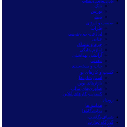
بازار پولی و مالی
بانک
بورس
بیمه
صنعت و انرژی
فلزات
انرژی و پتروشیمی
غذایی
چرم و پوشاک
لوازم خانگی
آرایشی بهداشتی
معدنی
چاپ و بسته‌بندی
کسب و کارهای نو
استارت‌آپ‌ها
بازارهای نوین
فناوری‌های مالی
کسب و کارهای آنلاین
رویداد
همایش‌ها
نمایشگاه‌ها
شفاف‌نگاشت
گذرگاه تجارت