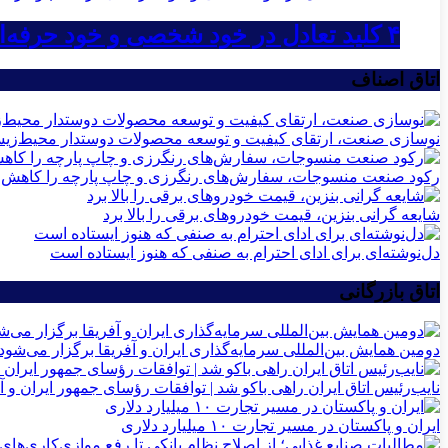
۴ کلید تعادل در خود شخصی و خود حرفه‌ای در کسب‌وکار
اتاق اصناف
نوسازی صنعت، ارتقای کیفیت و توسعه محصولات دوستدار محیط‌زی
رکود صنعت منسوجات، سفارش‌های رنگرزی و چاپ پارچه را کاهش 
شایعه گرانی بنزین، قیمت خودروهای برقی را بالا برد
دل‌نوشته‌ای برای ادای احترام به صنفی که هنوز ایستاده است
اتاق بازرگانی
دومین همایش بین‌المللی سرمایه‌گذاری ایران و آفریقا برگزار می‌شود
نایب‌رئیس اتاق ایران راهی باکو شد | توافقات رؤسای جمهور ایران و آ
ایران و پاکستان در مسیر تجارت ۱۰ میلیارد دلاری