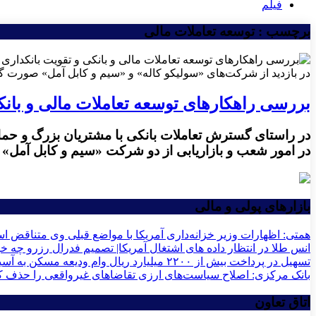
فیلم
برچسب : توسعه تعاملات مالی
در بازدید از شرکت‌های «سولیکو کاله» و «سیم و کابل آمل» صورت 
بررسی راهکارهای توسعه تعاملات مالی و بان
در راستای گسترش تعاملات بانکی با مشتریان بزرگ و حم
در امور شعب و بازاریابی از دو شرکت «سیم و کابل آمل» و
بازارهای پولی و مالی
همتی: اظهارات وزیر خزانه‌داری آمریکا با مواضع قبلی وی متناقض 
انس طلا در انتظار داده های اشتغال آمریکا| تصمیم فدرال رزرو چه خو
تسهیل در پرداخت بیش از ۲۲۰۰ میلیارد ریال وام ودیعه مسکن به آسیب‌دیدگان جنگ در هرمزگان
بانک مرکزی: اصلاح سیاست‌های ارزی تقاضاهای غیرواقعی را حذف ک
اتاق تعاون