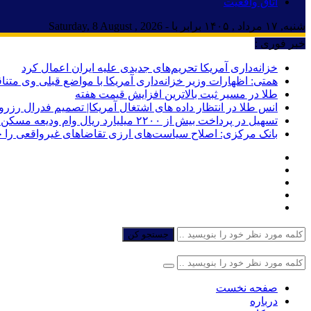
اتاق واقعیت
شنبه, ۱۷ مرداد , ۱۴۰۵ برابر با - Saturday, 8 August , 2026
خبر فوری :
خزانه‌داری آمریکا تحریم‌های جدیدی علیه ایران اعمال کرد
همتی: اظهارات وزیر خزانه‌داری آمریکا با مواضع قبلی وی مت
طلا در مسیر ثبت بالاترین افزایش قیمت هفته
انس طلا در انتظار داده های اشتغال آمریکا| تصمیم فدرال رزرو
تسهیل در پرداخت بیش از ۲۲۰۰ میلیارد ریال وام ودیعه مسکن به آسیب‌دیدگان جنگ در هرمزگان
بانک مرکزی: اصلاح سیاست‌های ارزی تقاضاهای غیرواقعی را 
جستجو کن
صفحه نخست
درباره