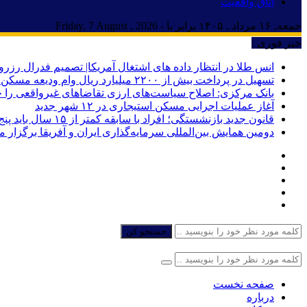
اتاق واقعیت
جمعه, ۱۶ مرداد , ۱۴۰۵ برابر با - Friday, 7 August , 2026
خبر فوری :
انس طلا در انتظار داده های اشتغال آمریکا| تصمیم فدرال رزرو
تسهیل در پرداخت بیش از ۲۲۰۰ میلیارد ریال وام ودیعه مسکن به آسیب‌دیدگان جنگ در هرمزگان
بانک مرکزی: اصلاح سیاست‌های ارزی تقاضاهای غیرواقعی را 
آغاز عملیات اجرایی مسکن استیجاری در ۱۲ شهر جدید
قانون جدید بازنشستگی؛ افراد با سابقه کمتر از ۱۵ سال باید پنج سال بیشتر کار کنند
دومین همایش بین‌المللی سرمایه‌گذاری ایران و آفریقا برگزار 
جستجو کن
صفحه نخست
درباره