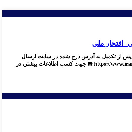
 -افتخار ملی
 و پس از تکمیل به آدرس درج شده در سایت ارسال
فرمائید: ‌ 1️⃣ سایت جشنواره تولید ملی-افتخار ملی https://tolid-melli.com/form 2️⃣ سایت خانه صمت ایران https://www.iranhim.ir ☎️ جهت کسب اطلاعات بیشتر، در