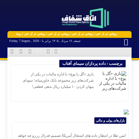
روشن تر از خبر | روشن تر از خبر | روشن تر از خبر | روشن تر از خبر | روشن تر از خبر | ر
جمعه, ۱۶ مرداد , ۱۴۰۵ برابر با - Friday, 7 August , 2026
برچسب : داده پردازان سیمای آفتاب
بازی «گل یا پوچ» با اداره مالیات در یکی از
شرکت‌های زیر مجموعه بانک خاورمیانه؛ سودای
پنهان کردن ۱۰ میلیارد ریال بدهی قطعی!
بازارهای پولی و مالی
انس طلا در انتظار داده های اشتغال آمریکا| تصمیم فدرال رزرو چه خواهد