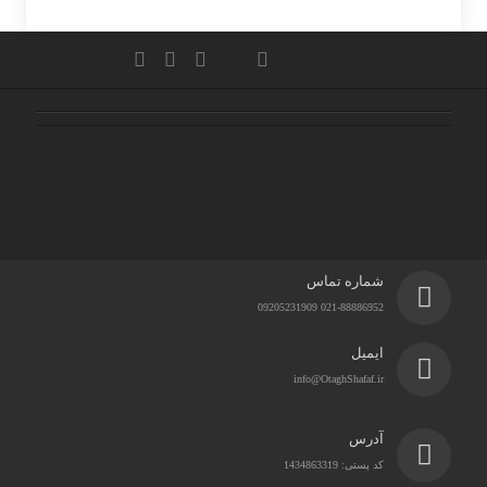
شماره تماس
021-88886952 09205231909
ایمیل
info@OtaghShafaf.ir
آدرس
کد پستی: 1434863319