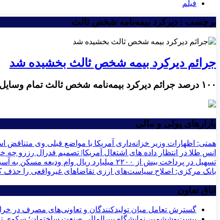
فیلم
برچسب : دیرکرد بیمه‌نامه شخص ثالث
جرائم دیركرد بیمه شخص ثالث بخشیده شد
۱۰۰ درصد جرائم دیرکرد بیمه‌نامه شخص ثالث تمام وسایل نقلیه موتوری زمینی فاقد بیمه‌نامه به مناسبت روز بیمه و ولادت حضرت علی علیه‌السلام بخشیده شد.
بازارهای پولی و مالی
همتی: اظهارات وزیر خزانه‌داری آمریکا با مواضع قبلی وی متناقض 
انس طلا در انتظار داده های اشتغال آمریکا| تصمیم فدرال رزرو چه خو
تسهیل در پرداخت بیش از ۲۲۰۰ میلیارد ریال وام ودیعه مسکن به آسیب‌دیدگان جنگ در هرمزگان
بانک مرکزی: اصلاح سیاست‌های ارزی تقاضاهای غیرواقعی را حذف ک
اتاق تعاون
گسترش تعامل میان تولیدکنندگان و تعاونی‌های مصرف در خ
بیست‌وششمین نمایشگاه بین‌المللی صنعت ساختمان؛ سکوی توس