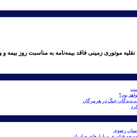
است
اهد بود؟
رد
راسان رضوی
عه فناوری و بازارهای صادراتی