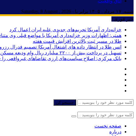
اتاق واقعیت
شنبه, ۱۷ مرداد , ۱۴۰۵ برابر با - Saturday, 8 August , 2026
خبر فوری :
خزانه‌داری آمریکا تحریم‌های جدیدی علیه ایران اعمال کرد
همتی: اظهارات وزیر خزانه‌داری آمریکا با مواضع قبلی وی مت
طلا در مسیر ثبت بالاترین افزایش قیمت هفته
انس طلا در انتظار داده های اشتغال آمریکا| تصمیم فدرال رزرو
تسهیل در پرداخت بیش از ۲۲۰۰ میلیارد ریال وام ودیعه مسکن به آسیب‌دیدگان جنگ در هرمزگان
بانک مرکزی: اصلاح سیاست‌های ارزی تقاضاهای غیرواقعی را 
جستجو کن
صفحه نخست
درباره