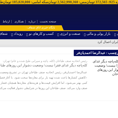
ه 925
:
372,565
تومان
مس
:
2,562,998,360
تومان
سکه امامی
:
185,020,000
تومان
طل
صفحه نخست
درباره
همکاری
ارتباط
۞ پایگاه خبری اتاق شفاف :
بازار پولی و مالی
صنعت و انرژی
کسب و کارهای نو
رویداد
شفاف
ایران اعمال کرد
رچسب : عبدالرضا احمدیان‌فر
رئیس اتحادیه صنف طباخان (کله، پاچه و سیرابی طبخ شده و خام) تهران:
کله‌پاچه دیگر غذای فقرا نیست/ وضعیت دشوار این روزهای طبا
عبدالرضا احمدیان‌فر، رئیس اتحادیه صنف طباخان تهران در تشریح وضعی
«کاهش کشتارها باعث شده تهیه بار برای مغازه‌ها سخت شود. با آغاز فص
کمی بهتر می‌شود، اما افزایش قیمت‌ها و هزینه‌های مغازه‌ها همچنان فشار
صنف وارد می‌کند. صنف طباخان این روزها در شرایطی دشوار فعالیت می‌کند