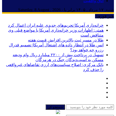
اتاق واقعیت
شنبه, ۱۷ مرداد , ۱۴۰۵ برابر با - Saturday, 8 August , 2026
خبر فوری :
خزانه‌داری آمریکا تحریم‌های جدیدی علیه ایران اعمال کرد
همتی: اظهارات وزیر خزانه‌داری آمریکا با مواضع قبلی وی
متناقض است
طلا در مسیر ثبت بالاترین افزایش قیمت هفته
انس طلا در انتظار داده های اشتغال آمریکا| تصمیم فدرال
رزرو چه خواهد بود؟
تسهیل در پرداخت بیش از ۲۲۰۰ میلیارد ریال وام ودیعه
مسکن به آسیب‌دیدگان جنگ در هرمزگان
بانک مرکزی: اصلاح سیاست‌های ارزی تقاضاهای غیرواقعی
را حذف کرد
جستجو کن