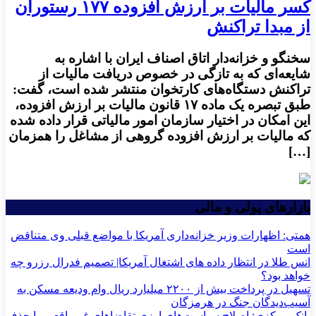
کسر مالیات بر ارزش افزوده ۱۷۷ رستوران
از مبدا تراکنش
سخنگو و خزانه‌دار اتاق اصناف ایران با اشاره به
شایعه‌ای که به تازگی در خصوص دریافت مالیات از
تراکنش دستگاه‌های کارتخوان‌ منتشر شده است، گفت:
طبق تبصره یک ماده ۱۷ قانون مالیات بر ارزش افزوده،
این امکان در اختیار سازمان امور مالیاتی قرار داده شده
که مالیات بر ارزش افزوده گروهی از مشاغل را همزمان
[…]
بازارهای پولی و مالی
همتی: اظهارات وزیر خزانه‌داری آمریکا با مواضع قبلی وی متناقض
است
انس طلا در انتظار داده های اشتغال آمریکا| تصمیم فدرال رزرو چه
خواهد بود؟
تسهیل در پرداخت بیش از ۲۲۰۰ میلیارد ریال وام ودیعه مسکن به
آسیب‌دیدگان جنگ در هرمزگان
بانک مرکزی: اصلاح سیاست‌های ارزی تقاضاهای غیرواقعی را حذف