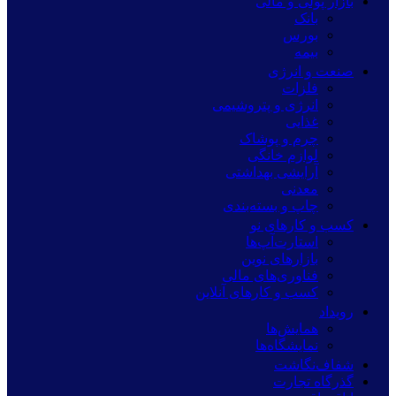
بازار پولی و مالی
بانک
بورس
بیمه
صنعت و انرژی
فلزات
انرژی و پتروشیمی
غذایی
چرم و پوشاک
لوازم خانگی
آرایشی بهداشتی
معدنی
چاپ و بسته‌بندی
کسب و کارهای نو
استارت‌آپ‌ها
بازارهای نوین
فناوری‌های مالی
کسب و کارهای آنلاین
رویداد
همایش‌ها
نمایشگاه‌ها
شفاف‌نگاشت
گذرگاه تجارت