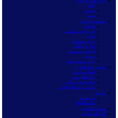
بازار پولی و مالی
بانک
بورس
بیمه
صنعت و انرژی
فلزات
انرژی و پتروشیمی
غذایی
چرم و پوشاک
لوازم خانگی
آرایشی بهداشتی
معدنی
چاپ و بسته‌بندی
کسب و کارهای نو
استارت‌آپ‌ها
بازارهای نوین
فناوری‌های مالی
کسب و کارهای آنلاین
رویداد
همایش‌ها
نمایشگاه‌ها
شفاف‌نگاشت
گذرگاه تجارت