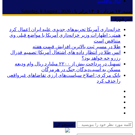
اتاق واقعیت
شنبه, ۱۷ مرداد , ۱۴۰۵ برابر با - Saturday, 8 August , 2026
خبر فوری :
خزانه‌داری آمریکا تحریم‌های جدیدی علیه ایران اعمال کرد
همتی: اظهارات وزیر خزانه‌داری آمریکا با مواضع قبلی وی
متناقض است
طلا در مسیر ثبت بالاترین افزایش قیمت هفته
انس طلا در انتظار داده های اشتغال آمریکا| تصمیم فدرال
رزرو چه خواهد بود؟
تسهیل در پرداخت بیش از ۲۲۰۰ میلیارد ریال وام ودیعه
مسکن به آسیب‌دیدگان جنگ در هرمزگان
بانک مرکزی: اصلاح سیاست‌های ارزی تقاضاهای غیرواقعی
را حذف کرد
جستجو کن