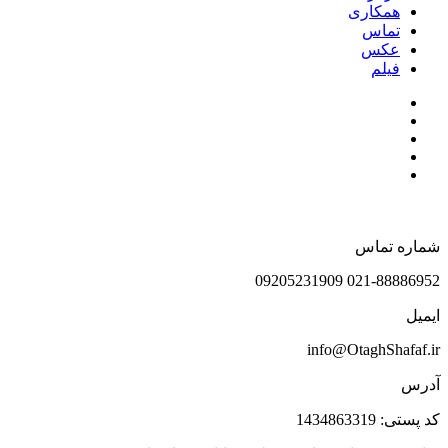
همکاری
تماس
عکس
فیلم
شماره تماس
021-88886952 09205231909
ایمیل
info@OtaghShafaf.ir
آدرس
کد پستی: 1434863319