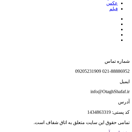
عکس
فیلم
شماره تماس
021-88886952 09205231909
ایمیل
info@OtaghShafaf.ir
آدرس
کد پستی: 1434863319
تمامی حقوق این سایت متعلق به اتاق شفاف است.