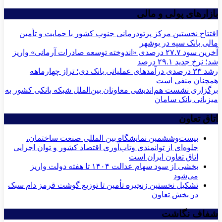
بازارهای پولی و مالی
افتتاح نخستین مرکز پرتودرمانی جنوب کشور با حمایت و تأمین
مالی بانک سپه در بوشهر
آخرین سود ۲۷.۷ درصدی «اندوخته توسعه صادرات آرمانی» واریز
شد؛ نرخ جدید ۲۹.۱ درصد
رشد ۳۳ درصدی درآمدهای عملیاتی بانک دی؛ تراز چهارماهه
همچنان منفی است
برگزاری نشست هم‌اندیشی معاونان بین‌الملل شبکه بانکی کشور به
میزبانی بانک سامان
اتاق تعاون
بیست‌وششمین نمایشگاه بین المللی صنعت ساختمان،
جلوه‌ای از توانمندی وتاب‌آوری اقتصاد کشور و توان اجرایی
اتاق تعاون ایران است
بخشی از سود سهام عدالت ۱۴۰۴ تا هفته دولت واریز
می‌شود
تشکیل نخستین زنجیره تأمین تا توزیع گوشت قرمز دام سبک
در بخش تعاون
شفاف نگاشت