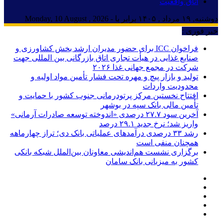
اتاق واقعیت
دوشنبه, ۱۹ مرداد , ۱۴۰۵ برابر با - Monday, 10 August , 2026
خبر فوری :
فراخوان ICC برای حضور مدیران ارشد بخش کشاورزی و
صنایع غذایی در هیأت تجاری اتاق بازرگانی بین المللی جهت
شرکت در مجمع جهانی غذا ۲۰۲۶
تولید و بازار پیچ و مهره تحت فشار تأمین مواد اولیه و
محدودیت واردات
افتتاح نخستین مرکز پرتودرمانی جنوب کشور با حمایت و
تأمین مالی بانک سپه در بوشهر
آخرین سود ۲۷.۷ درصدی «اندوخته توسعه صادرات آرمانی»
واریز شد؛ نرخ جدید ۲۹.۱ درصد
رشد ۳۳ درصدی درآمدهای عملیاتی بانک دی؛ تراز چهارماهه
همچنان منفی است
برگزاری نشست هم‌اندیشی معاونان بین‌الملل شبکه بانکی
کشور به میزبانی بانک سامان