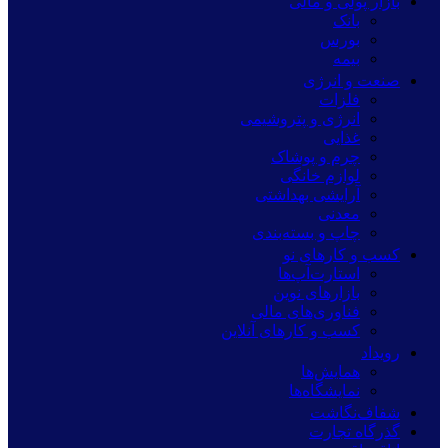
بازار پولی و مالی
بانک
بورس
بیمه
صنعت و انرژی
فلزات
انرژی و پتروشیمی
غذایی
چرم و پوشاک
لوازم خانگی
آرایشی بهداشتی
معدنی
چاپ و بسته‌بندی
کسب و کارهای نو
استارت‌آپ‌ها
بازارهای نوین
فناوری‌های مالی
کسب و کارهای آنلاین
رویداد
همایش‌ها
نمایشگاه‌ها
شفاف‌نگاشت
گذرگاه تجارت