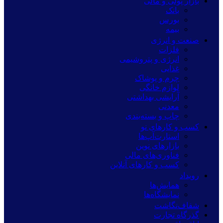
بازار پولی و مالی
بانک
بورس
بیمه
صنعت و انرژی
فلزات
انرژی و پتروشیمی
غذایی
چرم و پوشاک
لوازم خانگی
آرایشی بهداشتی
معدنی
چاپ و بسته‌بندی
کسب و کارهای نو
استارت‌آپ‌ها
بازارهای نوین
فناوری‌های مالی
کسب و کارهای آنلاین
رویداد
همایش‌ها
نمایشگاه‌ها
شفاف‌نگاشت
گذرگاه تجارت