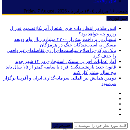
اتاق واقعیت
جمعه, ۱۶ مرداد , ۱۴۰۵ برابر با - Friday, 7 August , 2026
خبر فوری :
انس طلا در انتظار داده های اشتغال آمریکا| تصمیم فدرال
رزرو چه خواهد بود؟
تسهیل در پرداخت بیش از ۲۲۰۰ میلیارد ریال وام ودیعه
مسکن به آسیب‌دیدگان جنگ در هرمزگان
بانک مرکزی: اصلاح سیاست‌های ارزی تقاضاهای غیرواقعی
را حذف کرد
آغاز عملیات اجرایی مسکن استیجاری در ۱۲ شهر جدید
قانون جدید بازنشستگی؛ افراد با سابقه کمتر از ۱۵ سال باید
پنج سال بیشتر کار کنند
دومین همایش بین‌المللی سرمایه‌گذاری ایران و آفریقا برگزار
می‌شود
جستجو کن