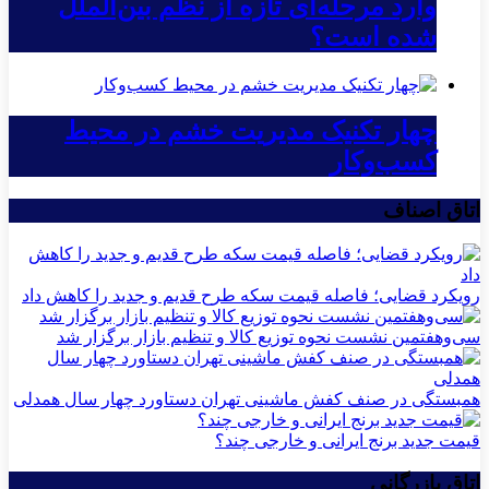
وارد مرحله‌ای تازه از نظم بین‌الملل
شده است؟
چهار تکنیک مدیریت خشم در محیط
کسب‌وکار
اتاق اصناف
رویکرد قضایی؛ فاصله قیمت سکه طرح قدیم و جدید را کاهش داد
سی‌و‌هفتمین نشست نحوه توزیع کالا و تنظیم بازار برگزار شد
همبستگی در صنف کفش ماشینی تهران دستاورد چهار سال همدلی
قیمت جدید برنج ایرانی و خارجی چند؟
اتاق بازرگانی