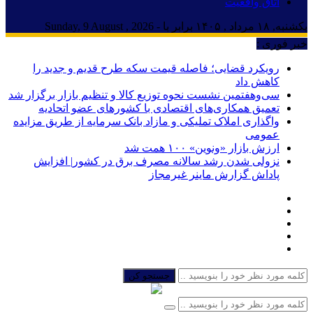
اتاق واقعیت
یکشنبه, ۱۸ مرداد , ۱۴۰۵ برابر با - Sunday, 9 August , 2026
خبر فوری :
رویکرد قضایی؛ فاصله قیمت سکه طرح قدیم و جدید را
کاهش داد
سی‌و‌هفتمین نشست نحوه توزیع کالا و تنظیم بازار برگزار شد
تعمیق همکاری‌های اقتصادی با کشورهای عضو اتحادیه
واگذاری املاک تملیکی و مازاد بانک سرمایه از طریق مزایده
عمومی
ارزش بازار «ونوین» ۱۰۰ همت شد
نزولی شدن رشد سالانه مصرف برق در کشور| افزایش
پاداش گزارش ماینر غیرمجاز
جستجو کن