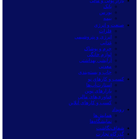
بازار پولی و مالی
بانک
بورس
بیمه
صنعت و انرژی
فلزات
انرژی و پتروشیمی
غذایی
چرم و پوشاک
لوازم خانگی
آرایشی بهداشتی
معدنی
چاپ و بسته‌بندی
کسب و کارهای نو
استارت‌آپ‌ها
بازارهای نوین
فناوری‌های مالی
کسب و کارهای آنلاین
رویداد
همایش‌ها
نمایشگاه‌ها
شفاف‌نگاشت
گذرگاه تجارت