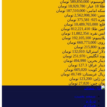
آلومینیوم
:
589,850,000
تومان
طلا 18 عیار
:
18,929,780
تومان
سکه امامی
:
187,510,000
تومان
مس
:
2,562,998,360
تومان
نقره 925
:
375,581
تومان
قلع
:
10,489,765,000
تومان
انس طلا
:
812,221,410
تومان
انس نقره
:
11,882,354
تومان
پلاتینیوم
:
192,105,100
تومان
روی
:
660,773,000
تومان
یورو
:
215,800
تومان
دلار استرالیا
:
132,010
تومان
پوند انگلیس
:
251,970
تومان
دینار بحرین
:
494,990
تومان
دینار عراق
:
127.3
تومان
دینار کویت
:
605,020
تومان
ریال عربستان
:
49,749
تومان
ین ژاپن
:
123,200
تومان
یوان چین
:
27,820
تومان
صفحه نخست
درباره
همکاری