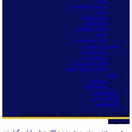
فلزات
انرژی و پتروشیمی
غذایی
چرم و پوشاک
لوازم خانگی
آرایشی بهداشتی
معدنی
چاپ و بسته‌بندی
کسب و کارهای نو
استارت‌آپ‌ها
بازارهای نوین
فناوری‌های مالی
کسب و کارهای آنلاین
رویداد
همایش‌ها
نمایشگاه‌ها
شفاف‌نگاشت
گذرگاه تجارت
اتاق واقعیت
شنبه, ۱۷ مرداد , ۱۴۰۵ برابر با - Saturday, 8 August , 2026
خبر فوری :
سی‌و‌هفتمین نشست نحوه توزیع کالا و تنظیم بازار برگزار شد