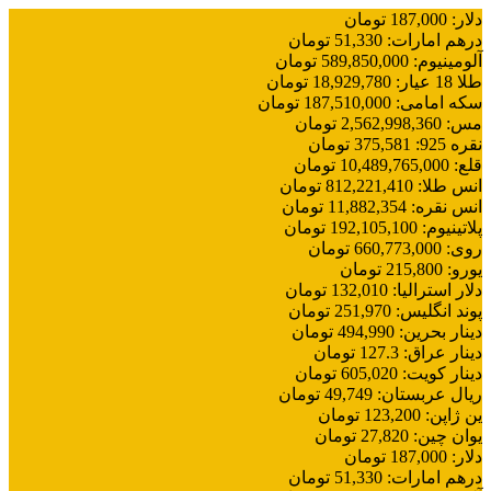
دلار
:
187,000
تومان
درهم امارات
:
51,330
تومان
آلومینیوم
:
589,850,000
تومان
طلا 18 عیار
:
18,929,780
تومان
سکه امامی
:
187,510,000
تومان
مس
:
2,562,998,360
تومان
نقره 925
:
375,581
تومان
قلع
:
10,489,765,000
تومان
انس طلا
:
812,221,410
تومان
انس نقره
:
11,882,354
تومان
پلاتینیوم
:
192,105,100
تومان
روی
:
660,773,000
تومان
یورو
:
215,800
تومان
دلار استرالیا
:
132,010
تومان
پوند انگلیس
:
251,970
تومان
دینار بحرین
:
494,990
تومان
دینار عراق
:
127.3
تومان
دینار کویت
:
605,020
تومان
ریال عربستان
:
49,749
تومان
ین ژاپن
:
123,200
تومان
یوان چین
:
27,820
تومان
دلار
:
187,000
تومان
درهم امارات
:
51,330
تومان