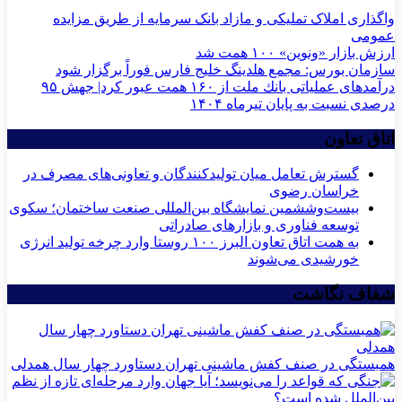
واگذاری املاک تملیکی و مازاد بانک سرمایه از طریق مزایده
عمومی
ارزش بازار «ونوین» ۱۰۰ همت شد
سازمان بورس: مجمع هلدینگ خلیج فارس فوراً برگزار شود
درآمدهای عملیاتی بانك ملت از ۱۶۰ همت عبور كرد| جهش ۹۵
درصدی نسبت به پایان تیرماه ۱۴۰۴
اتاق تعاون
گسترش تعامل میان تولیدکنندگان و تعاونی‌های مصرف در
خراسان رضوی
بیست‌وششمین نمایشگاه بین‌المللی صنعت ساختمان؛ سکوی
توسعه فناوری و بازارهای صادراتی
به همت اتاق تعاون البرز ۱۰۰ روستا وارد چرخه تولید انرژی
خورشیدی می‌شوند
شفاف نگاشت
همبستگی در صنف کفش ماشینی تهران دستاورد چهار سال همدلی