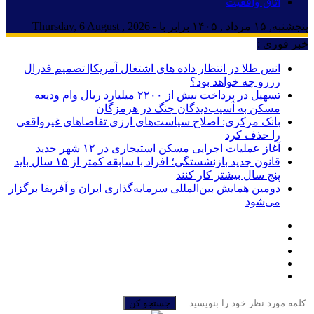
اتاق واقعیت
پنجشنبه, ۱۵ مرداد , ۱۴۰۵ برابر با - Thursday, 6 August , 2026
خبر فوری :
انس طلا در انتظار داده های اشتغال آمریکا| تصمیم فدرال
رزرو چه خواهد بود؟
تسهیل در پرداخت بیش از ۲۲۰۰ میلیارد ریال وام ودیعه
مسکن به آسیب‌دیدگان جنگ در هرمزگان
بانک مرکزی: اصلاح سیاست‌های ارزی تقاضاهای غیرواقعی
را حذف کرد
آغاز عملیات اجرایی مسکن استیجاری در ۱۲ شهر جدید
قانون جدید بازنشستگی؛ افراد با سابقه کمتر از ۱۵ سال باید
پنج سال بیشتر کار کنند
دومین همایش بین‌المللی سرمایه‌گذاری ایران و آفریقا برگزار
می‌شود
جستجو کن