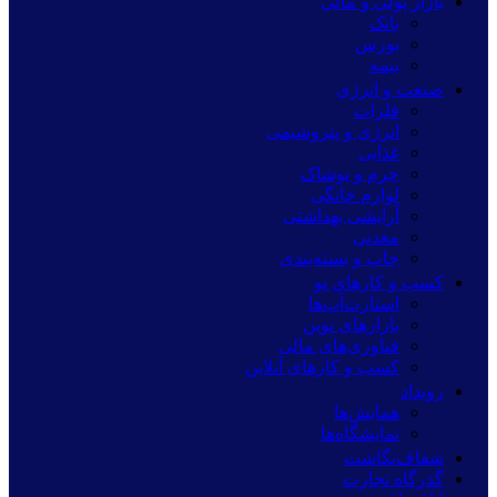
بازار پولی و مالی
بانک
بورس
بیمه
صنعت و انرژی
فلزات
انرژی و پتروشیمی
غذایی
چرم و پوشاک
لوازم خانگی
آرایشی بهداشتی
معدنی
چاپ و بسته‌بندی
کسب و کارهای نو
استارت‌آپ‌ها
بازارهای نوین
فناوری‌های مالی
کسب و کارهای آنلاین
رویداد
همایش‌ها
نمایشگاه‌ها
شفاف‌نگاشت
گذرگاه تجارت