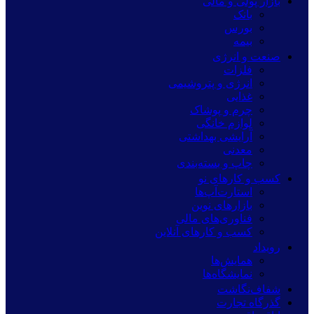
بازار پولی و مالی
بانک
بورس
بیمه
صنعت و انرژی
فلزات
انرژی و پتروشیمی
غذایی
چرم و پوشاک
لوازم خانگی
آرایشی بهداشتی
معدنی
چاپ و بسته‌بندی
کسب و کارهای نو
استارت‌آپ‌ها
بازارهای نوین
فناوری‌های مالی
کسب و کارهای آنلاین
رویداد
همایش‌ها
نمایشگاه‌ها
شفاف‌نگاشت
گذرگاه تجارت