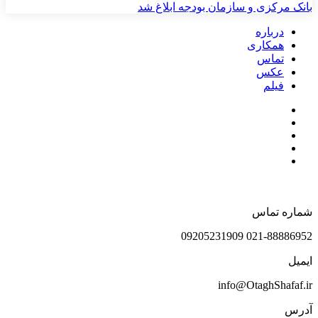
بانک مرکزی و سازمان بودجه ابلاغ شد
درباره
همکاری
تماس
عکس
فیلم
شماره تماس
021-88886952 09205231909
ایمیل
info@OtaghShafaf.ir
آدرس