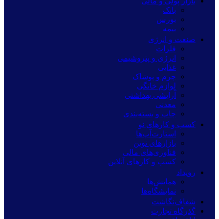
بازار پولی و مالی
بانک
بورس
بیمه
صنعت و انرژی
فلزات
انرژی و پتروشیمی
غذایی
چرم و پوشاک
لوازم خانگی
آرایشی بهداشتی
معدنی
چاپ و بسته‌بندی
کسب و کارهای نو
استارت‌آپ‌ها
بازارهای نوین
فناوری‌های مالی
کسب و کارهای آنلاین
رویداد
همایش‌ها
نمایشگاه‌ها
شفاف‌نگاشت
گذرگاه تجارت