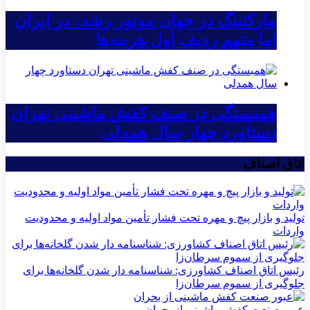
مارکتینگ در جهان موتور رشد، در ایران
اما متهم ردیف اول هزینه‌ها
همبستگی در صنف کفش ماشینی تهران
دستاورد چهار سال همدلی
اتاق اصناف
تولید و بازار پیچ و مهره تحت فشار تأمین مواد اولیه و محدودیت
واردات
رئیس اتاق اصناف کشاورزی: شناسنامه دار شدن گلخانه‌ها برای
جلوگیری از سموم سرطان‌زا
عبور صنعت کفش ماشینی از بحران