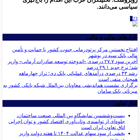
سیاسی می‌دانند.
1
2
3
بازارهای پولی و مالی
افتتاح نخستین مرکز پرتودرمانی جنوب کشور با حمایت و تأمین
مالی بانک سپه در بوشهر
آخرین سود ۲۷.۷ درصدی «اندوخته توسعه صادرات آرمانی» واریز
شد؛ نرخ جدید ۲۹.۱ درصد
رشد ۳۳ درصدی درآمدهای عملیاتی بانک دی؛ تراز چهارماهه
همچنان منفی است
برگزاری نشست هم‌اندیشی معاونان بین‌الملل شبکه بانکی کشور به
میزبانی بانک سامان
اتاق تعاون
بیست‌وششمین نمایشگاه بین المللی صنعت ساختمان،
جلوه‌ای از توانمندی وتاب‌آوری اقتصاد کشور و توان اجرایی
اتاق تعاون ایران است
بخشی از سود سهام عدالت ۱۴۰۴ تا هفته دولت واریز
می‌شود