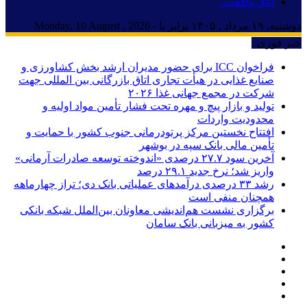
اتاق واقعیت
دوشنبه, ۱۹ مرداد , ۱۴۰۵ برابر با - Monday, 10 August , 2026
خبر فوری :
فراخوان ICC برای حضور مدیران ارشد بخش کشاورزی و
صنایع غذایی در هیأت تجاری اتاق بازرگانی بین المللی جهت
شرکت در مجمع جهانی غذا ۲۰۲۶
تولید و بازار پیچ و مهره تحت فشار تأمین مواد اولیه و
محدودیت واردات
افتتاح نخستین مرکز پرتودرمانی جنوب کشور با حمایت و
تأمین مالی بانک سپه در بوشهر
آخرین سود ۲۷.۷ درصدی «اندوخته توسعه صادرات آرمانی»
واریز شد؛ نرخ جدید ۲۹.۱ درصد
رشد ۳۳ درصدی درآمدهای عملیاتی بانک دی؛ تراز چهارماهه
همچنان منفی است
برگزاری نشست هم‌اندیشی معاونان بین‌الملل شبکه بانکی
کشور به میزبانی بانک سامان