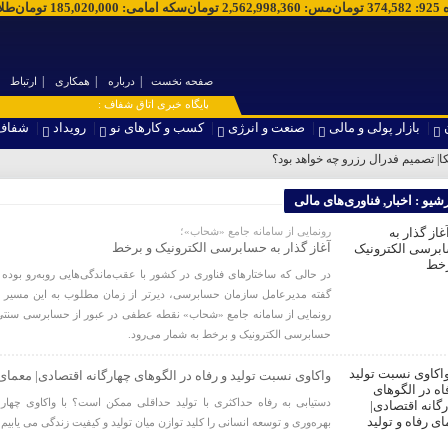
 925
:
374,582
تومان
مس
:
2,562,998,360
تومان
سکه امامی
:
185,020,000
تومان
طلا 
صفحه نخست
درباره
همکاری
ارتباط
۞ پایگاه خبری اتاق شفاف :
بازار پولی و مالی
صنعت و انرژی
کسب و کارهای نو
رویداد
شفاف
کا| تصمیم فدرال رزرو چه خواهد بود؟
رشیو :
اخبار
,
فناوری‌های مالی
رونمایی از سامانه جامع «شحاب»؛
آغاز گذار به حسابرسی الکترونیک و برخط
در حالی که ساختارهای فناوری در کشور با عقب‌ماندگی‌هایی روبه‌رو بوده 
گفته مدیرعامل سازمان حسابرسی، دیرتر از زمان مطلوب به این مسیر 
رونمایی از سامانه جامع «شحاب» نقطه عطفی در عبور از حسابرسی سنتی
حسابرسی الکترونیک و برخط به شمار می‌رود.
واکاوی نسبت تولید و رفاه در الگوهای چهارگانه اقتصادی| معمای 
دستیابی به رفاه حداکثری با تولید حداقلی ممکن است؟ با واکاوی چهار
بهره‌وری و توسعه انسانی را کلید توازن میان تولید و کیفیت زندگی می یابیم.