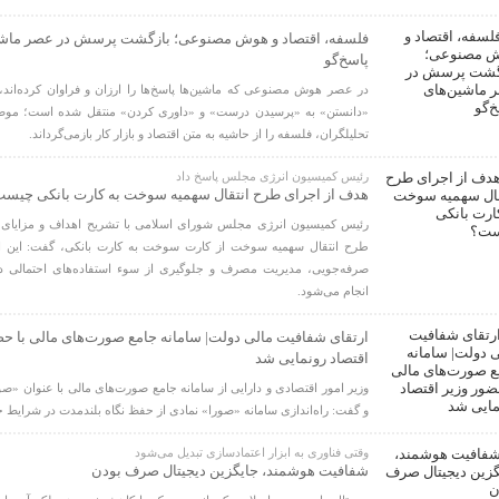
فلسفه، اقتصاد و هوش مصنوعی؛ بازگشت پرسش در عصر ماشی
پاسخ‌گو
در عصر هوش مصنوعی که ماشین‌ها پاسخ‌ها را ارزان و فراوان کرده‌اند،
«دانستن» به «پرسیدن درست» و «داوری کردن» منتقل شده است؛ موضو
تحلیلگران، فلسفه را از حاشیه به متن اقتصاد و بازار کار بازمی‌گرداند.
رئیس کمیسیون انرژی مجلس پاسخ داد
هدف از اجرای طرح انتقال سهمیه سوخت به کارت بانکی چیس
رئیس کمیسیون انرژی مجلس شورای اسلامی با تشریح اهداف و مزایای 
طرح انتقال سهمیه سوخت از کارت سوخت به کارت بانکی، گفت: این اق
صرفه‌جویی، مدیریت مصرف و جلوگیری از سوء استفاده‌های احتمالی
انجام می‌شود.
ارتقای شفافیت مالی دولت| سامانه جامع صورت‌های مالی با حض
اقتصاد رونمایی شد
وزیر امور اقتصادی و دارایی از سامانه جامع صورت‌های مالی با عنوان «صو
و گفت: راه‌اندازی سامانه «صورا» نمادی از حفظ نگاه بلندمدت در شرایط
وقتی فناوری به ابزار اعتمادسازی تبدیل می‌شود
شفافیت هوشمند، جایگزین دیجیتال صرف بودن