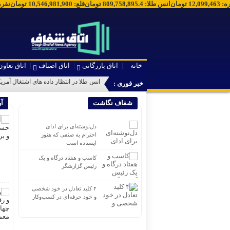
قره
:
12,099,463
تومان
انس طلا
:
809,758,895.4
تومان
قلع
:
10,546,981,900
تومان
نقره
خانه
اتاق بازرگانی
اتاق اصناف
اتاق تعاون
انس طلا در انتظار داده های اشتغال آمری
خبر فوری :
شفاف نگاشت
آ
دل‌نوشته‌ای برای ادای
احترام به صنفی که هنوز
ایستاده است
کاسب و هفتاد درگاه و یک
رئیس گزارشگر
۴ کلید تعادل در خود شخصی
و خود حرفه‌ای در کسب‌وکار