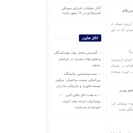
آغاز عملیات اجرایی مسکن
ن‌های
استیجاری در ۱۲ شهر جدید
 ارزش انسان از
عی که به باور
اتاق تعاون
ت؟
گسترش تعامل میان تولیدکنندگان
و تعاونی‌های مصرف در خراسان
اجرای آزمایشی
رضوی
دام در راستای
 در حوزه سوخت
بیست‌وششمین نمایشگاه
بین‌المللی صنعت ساختمان؛ سکوی
توسعه فناوری و بازارهای صادراتی
ور وزیر
به همت اتاق تعاون البرز ۱۰۰
روستا وارد چرخه تولید انرژی
را» رونمایی کرد
خورشیدی می‌شوند
 جنگی است.