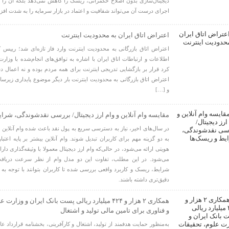
دیجیتال‌سازی بدون اصلاح حکمرانی، ریسک را کاهش نمی‌دهد بلکه آن را پن
اجرای درست آن می‌تواند شفافیت و اعتماد در بازار سرمایه را به شدت افز
اعتراض اتاق ایران به محدودیت اینترنت
اعتراض اتاق بازرگانی به محدودیت اینترنت وارد فاز تازه‌ای شد؛ رییس 
اطلاعات و ارتباطات اتاق ایران با اشاره به توافق‌های انجام‌شده با وزارت
کرد قرار بر بازگشایی تدریجی اینترنت برای همه مردم بوده و نه اعمال 
اعتراض اتاق بازرگانی به محدودیت اینترنت بار دیگر موضوع پایداری زیرس
و […]
مقایسه وام آنلاین و وام ارز دیجیتال/ بررسی نقدشوندگی، شرا
در سال‌های اخیر، نیاز به دسترسی سریع به پول نقد باعث شده وام آنلاین و 
به دو گزینه مهم برای کاربران تبدیل شوند. وام آنلاین بیشتر بر پایه اعت
هویتی ارائه می‌شود، در حالی‌که وام ارز دیجیتال معمولا با وثیقه‌گذاری دارا
می‌شود. در این مطلب، تفاوت این دو مدل وام از نظر سرعت دریاف
شرایط، ریسک و کاربرد واقعی بررسی شده تا کاربران بتوانند با توجه به ن
دقیق‌تری داشته باشند.
همکاری ۲ هزار و ۴۲۴ میلیارد ریالی پست بانک ایران و وز
و فناوری برای تامین مالی تولید و اشتغال
به‌منظور حمایت هدفمند از تولید، اشتغال و کارآفرینی، بخشنامه قرارداد 