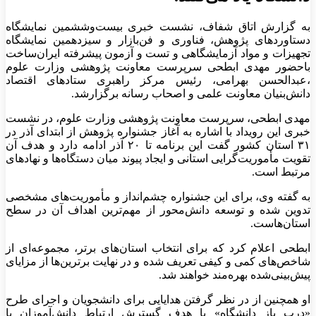
به گزارش اتاق شفاف، نشست خبری بیست‌وششمین نمایشگاه
دستاورد‌های پژوهش، فناوری و فن‌بازار و سیزدهمین نمایشگاه
تجهیزات و مواد آزمایشگاهی و تست و آزمون پیشرفته ایران‌ساخت
باحضور مهدی ابطحی سرپرست معاونت پژوهشی وزارت علوم
،عبدالحسن بهرامی، رئیس مرکز راهبری ستادهای اقتصاد
دانش‌بنیان معاونت علمی و اصحاب رسانه برگزارشد.
مهدی ابطحی، سرپرست معاونت پژوهشی وزارت علوم، در نشست
خبری این رویداد با اشاره به آغاز جشنواره پژوهش از ابتدای آذر در
۳۱ استان کشور گفت این برنامه تا ۲۰ آذر ادامه دارد و هدف آن
تقویت مأموریت‌گرایی استانی و ایجاد پیوند میان دستگاه‌ها و نهادهای
مرتبط است.
به گفته وی، برای این جشنواره چشم‌انداز و مأموریت‌های مشخصی
تدوین شده و توسعه دانش‌محور از مهم‌ترین اهداف آن در سطح
استان‌هاست.
ابطحی اعلام کرد که برای انتخاب استان‌های برتر، مجموعه‌ای از
شاخص‌های کمی و کیفی تعریف شده و در نهایت برترین‌ها از مزایای
پیش‌بینی‌شده بهره‌مند خواهند شد.
او همچنین از در نظر گرفتن هدایایی برای دانشجویان و اجرای طرح
«درب باز دانشگاه» با هدف گسترش ارتباط دانش‌آموزان با