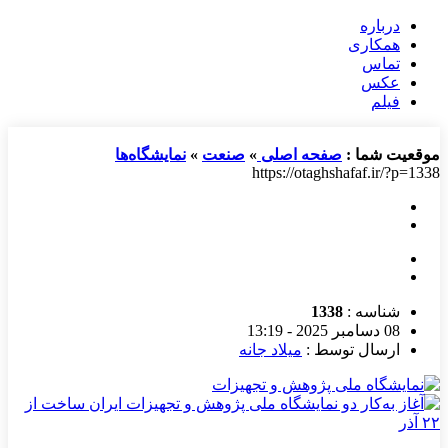
درباره
همکاری
تماس
عکس
فیلم
موقعیت شما :
صفحه اصلی
»
صنعت
»
نمایشگاه‌ها
https://otaghshafaf.ir/?p=1338
شناسه :
1338
08 دسامبر 2025 - 13:19
ارسال توسط :
میلاد جانه