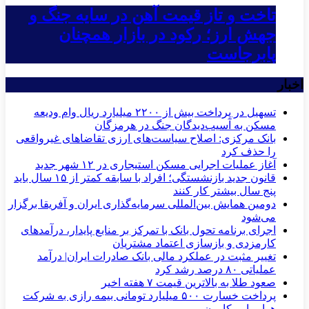
تاخت و تاز قیمت آهن در سایه جنگ و
جهش ارز؛ رکود در بازار همچنان
پابرجاست
اخبار
تسهیل در پرداخت بیش از ۲۲۰۰ میلیارد ریال وام ودیعه
مسکن به آسیب‌دیدگان جنگ در هرمزگان
بانک مرکزی: اصلاح سیاست‌های ارزی تقاضاهای غیرواقعی
را حذف کرد
آغاز عملیات اجرایی مسکن استیجاری در ۱۲ شهر جدید
قانون جدید بازنشستگی؛ افراد با سابقه کمتر از ۱۵ سال باید
پنج سال بیشتر کار کنند
دومین همایش بین‌المللی سرمایه‌گذاری ایران و آفریقا برگزار
می‌شود
اجرای برنامه تحول بانک با تمرکز بر منابع پایدار، درآمدهای
کارمزدی و بازسازی اعتماد مشتریان
تغییر مثبت در عملکرد مالی بانک صادرات ایران| درآمد
عملیاتی ۸۰ درصد رشد کرد
صعود طلا به بالاترین قیمت ۷ هفته اخیر
پرداخت خسارت ۵۰۰ میلیارد تومانی بیمه رازی به شرکت
هواپیمایی کارون