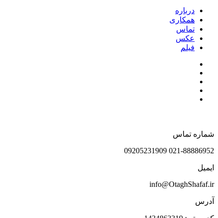
درباره
همکاری
تماس
عکس
فیلم
شماره تماس
021-88886952 09205231909
ایمیل
info@OtaghShafaf.ir
آدرس