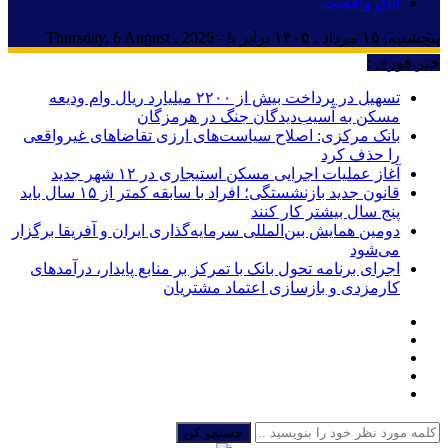
اتاق واقعیت
پنجشنبه, ۱۵ مرداد , ۱۴۰۵ برابر با - Thursday, 6 August , 2026
خبر فوری :
تسهیل در پرداخت بیش از ۲۲۰۰ میلیارد ریال وام ودیعه
مسکن به آسیب‌دیدگان جنگ در هرمزگان
بانک مرکزی: اصلاح سیاست‌های ارزی تقاضاهای غیرواقعی
را حذف کرد
آغاز عملیات اجرایی مسکن استیجاری در ۱۲ شهر جدید
قانون جدید بازنشستگی؛ افراد با سابقه کمتر از ۱۵ سال باید
پنج سال بیشتر کار کنند
دومین همایش بین‌المللی سرمایه‌گذاری ایران و آفریقا برگزار
می‌شود
اجرای برنامه تحول بانک با تمرکز بر منابع پایدار، درآمدهای
کارمزدی و بازسازی اعتماد مشتریان
جستجو کن