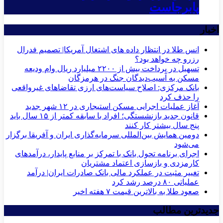
پابرجاست
اخبار
انس طلا در انتظار داده های اشتغال آمریکا| تصمیم فدرال
رزرو چه خواهد بود؟
تسهیل در پرداخت بیش از ۲۲۰۰ میلیارد ریال وام ودیعه
مسکن به آسیب‌دیدگان جنگ در هرمزگان
بانک مرکزی: اصلاح سیاست‌های ارزی تقاضاهای غیرواقعی
را حذف کرد
آغاز عملیات اجرایی مسکن استیجاری در ۱۲ شهر جدید
قانون جدید بازنشستگی؛ افراد با سابقه کمتر از ۱۵ سال باید
پنج سال بیشتر کار کنند
دومین همایش بین‌المللی سرمایه‌گذاری ایران و آفریقا برگزار
می‌شود
اجرای برنامه تحول بانک با تمرکز بر منابع پایدار، درآمدهای
کارمزدی و بازسازی اعتماد مشتریان
تغییر مثبت در عملکرد مالی بانک صادرات ایران| درآمد
عملیاتی ۸۰ درصد رشد کرد
صعود طلا به بالاترین قیمت ۷ هفته اخیر
جدیدترین مطالب