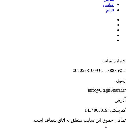
عکس
فیلم
شماره تماس
021-88886952 09205231909
ایمیل
info@OtaghShafaf.ir
آدرس
کد پستی: 1434863319
تمامی حقوق این سایت متعلق به اتاق شفاف است.