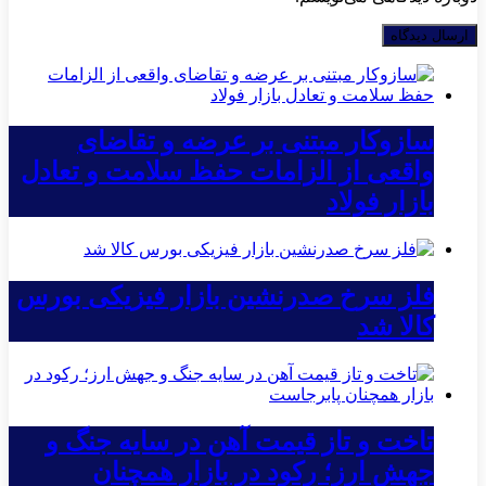
سازوکار مبتنی بر عرضه و تقاضای
واقعی از الزامات حفظ سلامت و تعادل
بازار فولاد
فلز سرخ صدرنشین بازار فیزیکی بورس
کالا شد
تاخت و تاز قیمت آهن در سایه جنگ و
جهش ارز؛ رکود در بازار همچنان