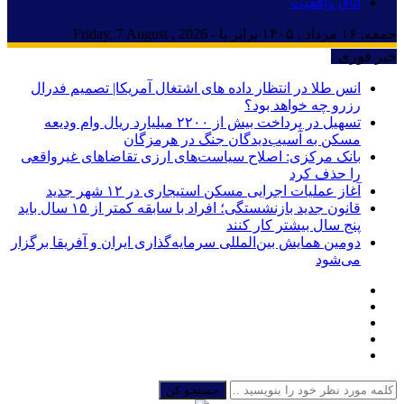
اتاق واقعیت
جمعه, ۱۶ مرداد , ۱۴۰۵ برابر با - Friday, 7 August , 2026
خبر فوری :
انس طلا در انتظار داده های اشتغال آمریکا| تصمیم فدرال
رزرو چه خواهد بود؟
تسهیل در پرداخت بیش از ۲۲۰۰ میلیارد ریال وام ودیعه
مسکن به آسیب‌دیدگان جنگ در هرمزگان
بانک مرکزی: اصلاح سیاست‌های ارزی تقاضاهای غیرواقعی
را حذف کرد
آغاز عملیات اجرایی مسکن استیجاری در ۱۲ شهر جدید
قانون جدید بازنشستگی؛ افراد با سابقه کمتر از ۱۵ سال باید
پنج سال بیشتر کار کنند
دومین همایش بین‌المللی سرمایه‌گذاری ایران و آفریقا برگزار
می‌شود
جستجو کن