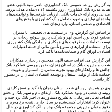
به گزارش روابط عمومی بانک کشاورزی، ناصر سیف‌اللهی عضو
هیات ‌مدیره بانک کشاورزی، روز یکشنبه ۱۴ دی‌ماه با هدف بررسی
میدانی روند ارائه خدمات بانکی، ارزیابی ظرفیت‌ها و توانمندی‌های
واحدهای تولیدی و تقویت تعامل بانک کشاورزی با بخش‌های
اقتصادی و صنعتی استان، وارد زنجان شد.
بر اساس این گزارش، وی در نشست های تخصصی با مدیران
مجتمع فولاد نورد آسین ابهر و شرکت پارس سوئیچ زنجان، بر
توسعه تعاملات و ظرفیت های همکاری و آمادگی بانک کشاورزی
برای استفاده از ابزارهای متنوع تأمین مالی از جمله اعتبارات
اسنادی، اوراق گام و ضمانت‌نامه‌ها تأکید کرد.
این گزارش می افزاید، سیف اللهی همچنین در دیدار با همکاران
شعب و مدیریت بانک در استان زنجان، ضمن بررسی عملکرد بانک،
چالش ها و راهکارهای بهبود تجربه مشتریان، استمرار و تقویت
حمایت بانک از تولید، اشتغال و توسعه اقتصادی استان را در دستور
کار دانست.
وی در همایش روسای شعب استان زنجان با تأکید بر نقش کلیدی
روسای شعب در بهبود عملکرد بانک، ارتقای نام و سهم بانک و تحقق
اهداف تعالی سازمانی، به تشریح دستاوردهای اخیر بانک پرداخت و
عنوان کرد: افتخارات کسب‌شده در سال جاری، نتیجه برنامه‌ریزی
دقیق و توان مدیریتی مجموعه بانک بوده و بانک کشاورزی در حال
حاضر از منظر تحقق اهداف سازمانی، در وضعیت مطلوبی قرار