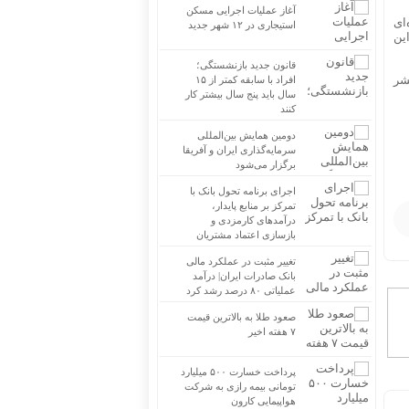
آغاز عملیات اجرایی مسکن
ای
استیجاری در ۱۲ شهر جدید
ین
قانون جدید بازنشستگی؛
شر
افراد با سابقه کمتر از ۱۵
سال باید پنج سال بیشتر کار
کنند
دومین همایش بین‌المللی
سرمایه‌گذاری ایران و آفریقا
برگزار می‌شود
اجرای برنامه تحول بانک با
تمرکز بر منابع پایدار،
درآمدهای کارمزدی و
بازسازی اعتماد مشتریان
تغییر مثبت در عملکرد مالی
بانک صادرات ایران| درآمد
عملیاتی ۸۰ درصد رشد کرد
صعود طلا به بالاترین قیمت
۷ هفته اخیر
پرداخت خسارت ۵۰۰ میلیارد
تومانی بیمه رازی به شرکت
هواپیمایی کارون