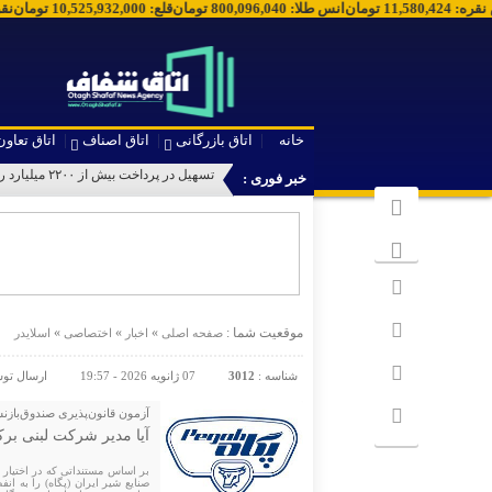
س نقره
:
11,580,424
تومان
انس طلا
:
800,096,040
تومان
قلع
:
10,525,932,000
تومان
ن
خانه
اتاق بازرگانی
اتاق اصناف
اتاق تعاون
بانک مرک
خبر فوری :
موقعیت شما :
»
»
»
صفحه اصلی
اخبار
اختصاصی
اسلایدر
شناسه :
3012
07 ژانویه 2026 - 19:57
ارسال تو
آزمون قانون‌پذیری صندوق‌بازن
آیا مدیر شرکت لبنی بر
بر اساس مستنداتی که در اختیار
صنایع شیر ایران (پگاه) را به ا