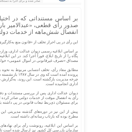
صادر شده و برای اجرا به دستگاه
بر اساس مستنداتی که در اختیا
صدور رأی قطعی، «عبدالامیر بارو
انفصال شش‌ماهه از خدمات دولت
این رأی در پی احراز تخلف از «قانون منع به‌کارگی
بر اساس ابلاغیه رسمی دیوان عدالت اداری، وزارت
پگاه را از تاریخ ابلاغ، فوراً اجرا کند. در این ا
مصداق «تصرف غیرقانونی در اموال عمومی» خواهد 
مطابق مفاد رأی، تخلف انتسابی مربوط به نحوه 
پرونده آمده است
چرخه مدیریت بازگشته است. این روند، به‌گزارش دی
اداری انجامیده است.
دیوان عدالت اداری پس از بررسی مستندات و دفاعی
رأی به انفصال موقت از خدمات دولتی صادر کرده است
برای مسئولان ذی‌ربط تبعات قانونی در پی داشته 
پیش از این نیز در دوره‌های گذشته مدیریتی این
مطرح بوده که بازتاب رسانه‌ای داشته است.
بر اساس این ابلاغیه، رونوشت رأی برای نهادهای
سازمان بازرسی کل کشور نیز ارسال شده است تا