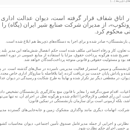
‌های ذی‌ربط […]
ر اتاق شفاف قرار گرفته است، دیوان عدالت اداری ب
تکوب»، از مدیران شرکت صنایع شیر ایران (پگاه) را ب
ی محکوم کرد.
ری بازنشستگان» صادر شده و برای اجرا به دستگاه‌های ذی‌ربط هم ابلاغ شده است.
 تعاون، کار و رفاه اجتماعی مکلف شده است حکم انفصال شش‌ماهه این مدیر بلند پا
بلاغیه تصریح شده هرگونه پرداخت حقوق، مزایا یا استفاده از منابع عمومی در دوره انفص
بود و مسئولیت حقوقی و قانونی متوجه پرداخت‌کنندگان خواهد شد.
بازنشستگی و سپس استمرار فعالیت مدیریتی نامبرده در سال‌های گذشته است. در م
 که وی در سال ۱۳۸۷ بازنشسته شده و پاداش پایان خدمت نیز دریافت کرده، اما بلافاصله با سازوکار اداری خاص مجددا
وان، در مقطعی دیگر نیز تکرار شده و نهایتاً به طرح شکایت و رسیدگی در دیوان عدا
ات، اقدام صورت‌گرفته را مغایر با قانون منع به‌کارگیری بازنشستگان تشخیص داده
. این رأی قطعی و لازم‌الاجرا اعلام شده و هرگونه تعلل در اجرای آن، نه تنها می‌تو
باشد، بلکه آزمونی است برای سازمان بازنشستگی در تمکین قانون!
 شرکت، اتهامات دیگری مانند واگذاری مشکوک زمین و جابه‌جایی‌های گسترده مدیر
 نظارتی و اجرایی از جمله مدیرعامل صندوق تأمین اجتماعی، دیوان محاسبات کشور
 بر حسن اجرای حکم نظارت شود.