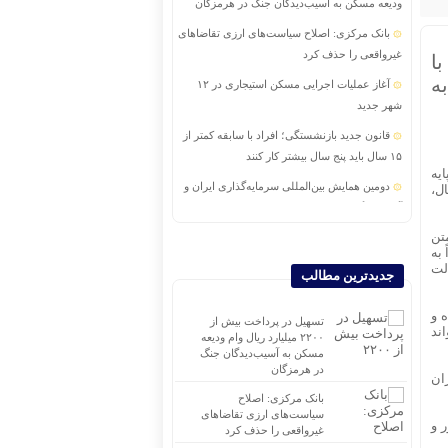
ودیعه مسکن به آسیب‌دیدگان جنگ در هرمزگان
بانک مرکزی: اصلاح سیاست‌های ارزی تقاضاهای
غیرواقعی را حذف کرد
ا
ه
آغاز عملیات اجرایی مسکن استیجاری در ۱۲
شهر جدید
قانون جدید بازنشستگی؛ افراد با سابقه کمتر از
۱۵ سال باید پنج سال بیشتر کار کنند
یه
دومین همایش بین‌المللی سرمایه‌گذاری ایران و
ال،
آفریقا برگزار می‌شود
تن
اجرای برنامه تحول بانک با تمرکز بر منابع پایدار،
ً به
درآمدهای کارمزدی و بازسازی اعتماد مشتریان
لت
جدیدترین مطالب
تغییر مثبت در عملکرد مالی بانک صادرات ایران|
درآمد عملیاتی ۸۰ درصد رشد کرد
 و
تسهیل در پرداخت بیش از
اند
۲۲۰۰ میلیارد ریال وام ودیعه
صعود طلا به بالاترین قیمت ۷ هفته اخیر
مسکن به آسیب‌دیدگان جنگ
در هرمزگان
پرداخت خسارت ۵۰۰ میلیارد تومانی بیمه رازی
ان
به شرکت هواپیمایی کارون
بانک مرکزی: اصلاح
سیاست‌های ارزی تقاضاهای
 و
غیرواقعی را حذف کرد