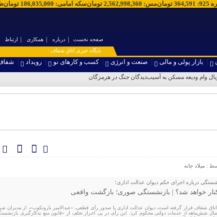
قره 925
:
364,591
تومان
مس
:
2,562,998,360
تومان
سکه امامی
:
186,035,000
تومان
صفحه نخست
درباره
همکاری
ارتباط
۞ پایگاه خبری اتاق شفاف :
بازار پولی و مالی
صنعت و انرژی
کسب و کارهای نو
رویداد
شفاف
پ
سط :
میلاد جانه
شستگی درباره اجرای حکم دیوان عدالت اداری؛
کنار خواهد شد؟ | بازنشستگی صوری؛ بازگشت واقعی
 اتاق شفاف قرار گرفته است، دیوان عدالت اداری با صدور رأی قطعی، «عبدالامیر باروتکوب»، از مدیران ش
نفصال شش‌ماهه از خدمات دولتی محکوم کرد. این رأی در پی احراز تخلف از «قانون منع به‌کارگیری بازنشستگ