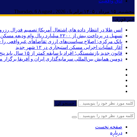
اتاق واقعیت
پنجشنبه, ۱۵ مرداد , ۱۴۰۵ برابر با - Thursday, 6 August , 2026
خبر فوری :
انس طلا در انتظار داده های اشتغال آمریکا| تصمیم فدرال رزرو
تسهیل در پرداخت بیش از ۲۲۰۰ میلیارد ریال وام ودیعه مسکن به آسیب‌دیدگان جنگ در هرمزگان
بانک مرکزی: اصلاح سیاست‌های ارزی تقاضاهای غیرواقعی را 
آغاز عملیات اجرایی مسکن استیجاری در ۱۲ شهر جدید
قانون جدید بازنشستگی؛ افراد با سابقه کمتر از ۱۵ سال باید پنج سال بیشتر کار کنند
دومین همایش بین‌المللی سرمایه‌گذاری ایران و آفریقا برگزار 
جستجو کن
صفحه نخست
درباره