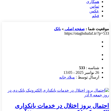
همکاری
تماس
عکس
فیلم
موقعیت شما :
صفحه اصلی
»
بانک
https://otaghshafaf.ir/?p=533
شناسه :
533
26 نوامبر 2025 - 13:05
ارسال توسط :
میلاد جانه
احتمال بروز اختلال در خدمات بانکداری