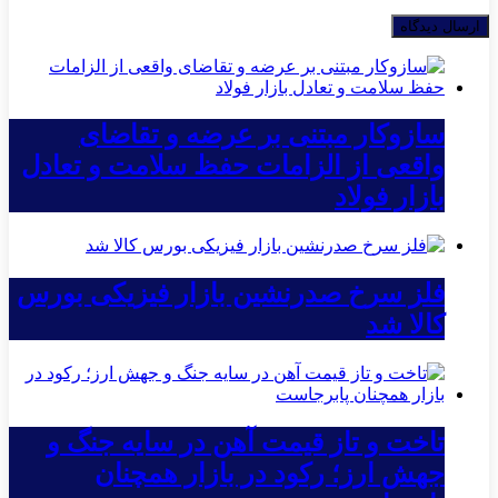
سازوکار مبتنی بر عرضه و تقاضای
واقعی از الزامات حفظ سلامت و تعادل
بازار فولاد
فلز سرخ صدرنشین بازار فیزیکی بورس
کالا شد
تاخت و تاز قیمت آهن در سایه جنگ و
جهش ارز؛ رکود در بازار همچنان