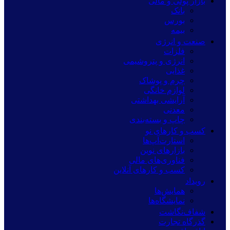
بازار پولی و مالی
بانک
بورس
بیمه
صنعت و انرژی
فلزات
انرژی و پتروشیمی
غذایی
چرم و پوشاک
لوازم خانگی
آرایشی بهداشتی
معدنی
چاپ و بسته‌بندی
کسب و کارهای نو
استارت‌آپ‌ها
بازارهای نوین
فناوری‌های مالی
کسب و کارهای آنلاین
رویداد
همایش‌ها
نمایشگاه‌ها
شفاف‌نگاشت
گذرگاه تجارت