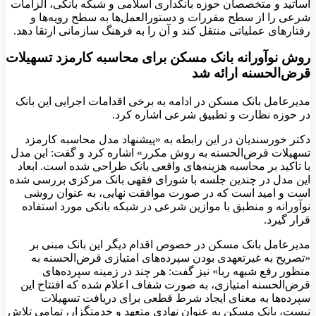
اساتید و متخصصان حوزه بانکداری اسلامی و شبکه بانکی، الزامات
شرعی را از سطح مقررات و دستورالعمل‌ها به سطح رویه‌ها و
رفتارهای عملیاتی منتقل کند و آن را به فرهنگ سازمانی ارتقا دهد.
روش نوآورانه بانک مسکن برای محاسبه کارمزد تسهیلات
قرض‌الحسنه ارائه شد
مدیرعامل بانک مسکن در ادامه به برخی اقدامات اجرایی این بانک
در حوزه نظارت و تطبیق شرعی اشاره کرد.
دکتر خورسندیان در این رابطه به «پیشنهاد مدل محاسبه کارمزد
تسهیلات قرض‌الحسنه به روش مکرر» اشاره کرد و گفت: این مدل
با تاکید بر محاسبه هزینه‌های واقعی بانک طراحی شده است. ابعاد
این مدل در چندین جلسه با شورای فقهی بانک مرکزی بررسی شده
است و امید است که در صورت موافقت نهایی، به عنوان روشی
نوآورانه و منطبق با موازین شرعی در شبکه بانکی مورد استفاده
قرار گیرد.
مدیرعامل بانک مسکن در خصوص اقدام دیگر این بانک مبنی بر
«تصریح به غیرتعهدی بودن سپرده‌های امتیازی قرض‌الحسنه به
منظور رفع شبهه ربا» نیز گفت: هر چند در زمینه سپرده‌های
قرض‌الحسنه امتیازی، به صورت شفاف اعلام شده که افتتاح این
سپرده‌ها به معنای ایجاد شرط قطعی برای دریافت تسهیلات
نیست، بانک مسکن به عنوان نهادی متعهد و خدمتگزار، تمامی تلاش