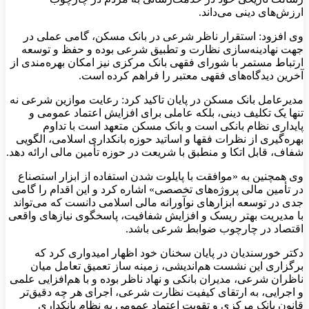
ارزش‌های دینی می‌داند.
وی افزود: استقرار ناظر شرعی در بانک مسکن، گامی عملی در
جهت نهادینه‌سازی نظارت و تطبیق شرعی بوده و حفظ و توسعه
ارتباط مستمر با شورای فقهی بانک مرکزی نیز امکان بهره‌مندی از
آخرین دیدگاه‌های فقهی معتبر را فراهم کرده است.
مدیرعامل بانک مسکن در پایان تاکید کرد: رعایت موازین شرعی نه
تنها یک تکلیف دینی، بلکه عاملی برای افزایش اعتماد عمومی و
پایداری نظام بانکی است و بانک مسکن متعهد است با تداوم
بهره‌گیری از نظرات فقها و اساتید حوزه بانکداری اسلامی، الگویی
شفاف، قابل اتکا و منطبق با شریعت در حوزه تأمین مالی ارائه دهد.
وی همچنین به «موافقت با پایلوت شدن استفاده از ابزار استصناع
در تأمین مالی پروژه‌های تخصصی» اشاره کرد و این اقدام را گامی
جدی در توسعه ابزارهای نوآورانه مالی اسلامی دانست که می‌تواند
با مدیریت بهتر ریسک و افزایش شفافیت، پاسخگوی نیازهای واقعی
اقتصاد در چارچوب ضوابط شرعی باشد.
دکتر خورسندیان در پایان سخنان خود اظهار امیدواری کرد که
برگزاری این نشست هم‌اندیشی، زمینه ساز تعمیق تعامل میان
ناظران شرعی، مدیران بانکی و نهاد ناظر بوده و با هم‌افزایی علمی
و اجرایی، به ارتقای کیفیت نظارت شرعی، اجرای هر چه دقیق‌تر
قانون بانک مرکزی و تقویت اعتماد عمومی به نظام بانکداری