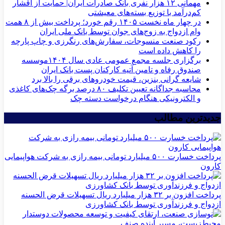
مهمانی ۱۲ هزار نفری بانک صادرات ایران| حمایت از اقشار
کم‌درآمد با توزیع بسته‌های معیشتی
در چهار ماه نخست ۱۴۰۵ رقم خورد؛ پرداخت بیش از ۸ همت
وام ازدواج به زوج‌های جوان توسط بانک ملی ایران
رکود صنعت منسوجات، سفارش‌های رنگرزی و چاپ پارچه
را کاهش داده است
برگزاری جلسه مجمع عمومی عادی سال ۱۴۰۴موسسه
صندوق رفاه و تامین آتیه کارکنان پست بانک ایران
شایعه گرانی بنزین، قیمت خودروهای برقی را بالا برد
محاسبه جداگانه تعیین تکلیف ۸۰ درصد برگه چک‌های کاغذی
و الکترونیکی هنگام درخواست دسته چک
جدیدترین مطالب
پرداخت خسارت ۵۰۰ میلیارد تومانی بیمه رازی به شرکت هواپیمایی
کارون
پرداخت افزون بر ۳۲ هزار میلیارد ریال تسهیلات قرض الحسنه
ازدواج و فرزندآوری توسط بانک کشاورزی