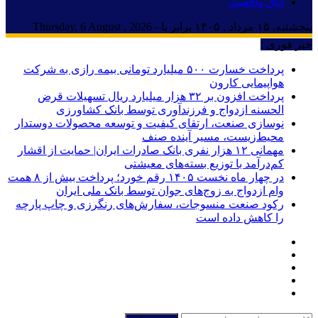
اتاق واقعیت
پنجشنبه, ۱۵ مرداد , ۱۴۰۵ برابر با - Thursday, 6 August , 2026
خبر فوری :
پرداخت خسارت ۵۰۰ میلیارد تومانی بیمه رازی به شرکت
هواپیمایی کارون
پرداخت افزون بر ۳۲ هزار میلیارد ریال تسهیلات قرض
الحسنه ازدواج و فرزندآوری توسط بانک کشاورزی
نوسازی صنعت، ارتقای کیفیت و توسعه محصولات دوستدار
محیط‌زیست، مسیر آینده صنف
مهمانی ۱۲ هزار نفری بانک صادرات ایران| حمایت از اقشار
کم‌درآمد با توزیع بسته‌های معیشتی
در چهار ماه نخست ۱۴۰۵ رقم خورد؛ پرداخت بیش از ۸ همت
وام ازدواج به زوج‌های جوان توسط بانک ملی ایران
رکود صنعت منسوجات، سفارش‌های رنگرزی و چاپ پارچه
را کاهش داده است