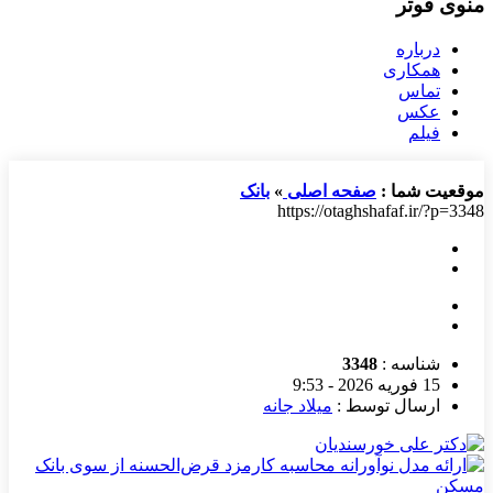
منوی فوتر
درباره
همکاری
تماس
عکس
فیلم
موقعیت شما :
صفحه اصلی
»
بانک
https://otaghshafaf.ir/?p=3348
شناسه :
3348
15 فوریه 2026 - 9:53
ارسال توسط :
میلاد جانه