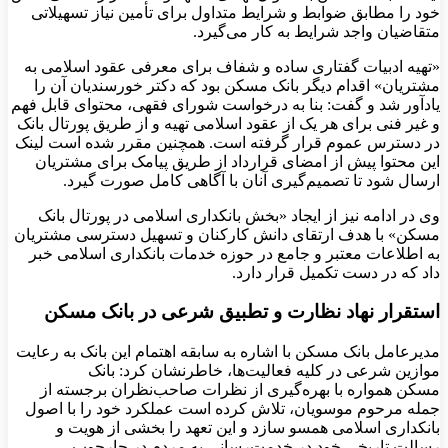
خود را مطابق ضوابط و شرایط متداول برای تأمین نیاز تسهیلاتی
متقاضیان واجد شرایط به کار می‌گیرد.
«تهیه ادبیات گفتاری ساده و شفاف برای معرفی عقود اسلامی به
مشتریان» اقدام دیگر بانک مسکن بود که دکتر خورسندیان آن را
یادآور شد و گفت: بنا به درخواست شورای فقهی، محتوای قابل فهم
و غیر فنی برای هر یک از عقود اسلامی تهیه و از طریق پورتال بانک
در دسترس عموم قرار گرفته است. همچنین مقرر شده است لینک
این محتوا پیش از امضای قرارداد از طریق پیامک برای مشتریان
ارسال شود تا تصمیم‌گیری آنان با آگاهی کامل صورت گیرد.
وی در ادامه نیز از ایجاد «بخش بانکداری اسلامی در پورتال بانک
مسکن» با هدف ارتقای دانش کارکنان و تسهیل دسترسی مشتریان
به اطلاعات معتبر و جامع در حوزه خدمات بانکداری اسلامی خبر
داد که در دست تکمیل قرار دارد.
استقرار نهاد نظارت و تطبیق شرعی در بانک مسکن
مدیرعامل بانک مسکن با اشاره به سابقه اهتمام این بانک به رعایت
موازین شرعی در کلیه فعالیت‌ها، خاطرنشان کرد: بانک
مسکن همواره با بهره‌گیری از نظرات صاحب‌نظران برجسته از
جمله مرحوم موسویان، تلاش کرده است عملکرد خود را با اصول
بانکداری اسلامی همسو سازد و این تعهد را بخشی از هویت و
رسالت تاریخی خود در خدمت‌رسانی به مردم در چارچوب