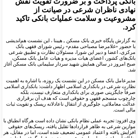
بانکی پرداخت و بر ضرورت تقویت نقش
نهادی ناظران شرعی در صیانت از
مشروعیت و سلامت عملیات بانکی تاکید
کرد.
به گزارش پایگاه خبری بانک مسکن ـ هیبنا ، این نشست هم‌اندیشی
با حضور «غلامرضا مصباحی مقدم» رئیس شورای فقهی بانک
مرکزی، اعضا و دبیر این شورا، مسئولان نظارت و تطبیق شرعی
بانک‌های کشور، اعضای هیات مدیره و هیات عامل بانک مسکن،
صبح امروز در سالن همایش شهید سردار سلیمانی بانک مسکن آغاز
شد.
مدیرعامل بانک مسکن در این نشست یک روزه، با اشاره به اهمیت
نظارت شرعی در بانکداری اسلامی اظهار داشت: بانکداری اسلامی
صرفاً جایگزینی صوری برای بانکداری متعارف نیست، بلکه
چارچوب منسجم فقهی و حقوقی است که هدف آن برقراری
عدالت معاملاتی، جلوگیری از انتقال ناعادلانه ریسک و تقویت ثبات
مالی است.
وی افزود: تجربه عملی نظام بانکی نشان داده است هرگاه انطباق با
موازین شرعی به ظاهر قراردادها تقلیل یافته، ریسک‌های حقوقی
افزایش یافته و اعتماد عمومی تضعیف شده است، اما در مقابل، هر