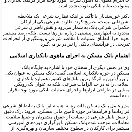
جا التزام ماهوی به اصول شرعی مورد توجه قرار گرفته، پایداری و
مقبولیت نظام بانکی تقویت شده است.
دکتر خورسندیان با تأکید بر اینکه نظارت شرعی یک ملاحظه
تشریفاتی نیست، تصریح کرد: نظارت شرعی یکی از ارکان
حکمرانی شرعی بانک به شمار می‌رود و نقش ناظران شرعی
محدود به اظهارنظر پیشینی درباره ابزارها نیست، بلکه رصد مستمر
نحوه اجرا، انطباق عملیات با مقاصد شرعی و پیشگیری از انحرافات
تدریجی در فرآیندهای بانکی را نیز در بر می‌گیرد.
اهتمام بانک مسکن به اجرای ماهوی بانکداری اسلامی
وی در بخش دیگری از سخنان خود با اشاره به جایگاه بانک
مسکن در حوزه بانکداری اسلامی گفت: بانک مسکن به عنوان یکی
از بزرگ‌ترین و اثرگذارترین بانک‌های کشور، همواره بانکداری
اسلامی را نه در حد الزامات شرعی، بلکه به عنوان یک رویکرد
مبنایی در طراحی ابزارها و اجرای عملیات بانکی مورد توجه قرار
داده است.
مدیرعامل بانک مسکن با اشاره به اهتمام این بانک به انطباق شرعی
قراردادها و فرایندها در حوزه تأمین مالی مسکن، افزود: درک دقیق
از نقش ناظر شرعی در صیانت از حقوق مشتریان و حفظ سلامت
معاملات، موجب شده بانک مسکن با برگزاری دوره‌های آموزشی
مستمر برای کارکنان در سطوح مختلف سازمان و بهره‌گیری از