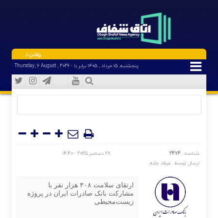
روشن تر از خبر | روشن تر 
پنجشنبه, ۱۵ مرداد , ۱۴۰۵ برابر با - Thursday, 6 August , 2026
شناسه :
2474
28 دسامبر 2025 - 14:40
ارسال توسط :
میلاد جانه
ارتقای سلامت ۳۰۸ هزار نفر با
مشارکت بانک صادرات ایران در پروژه
زیست‌محیطی