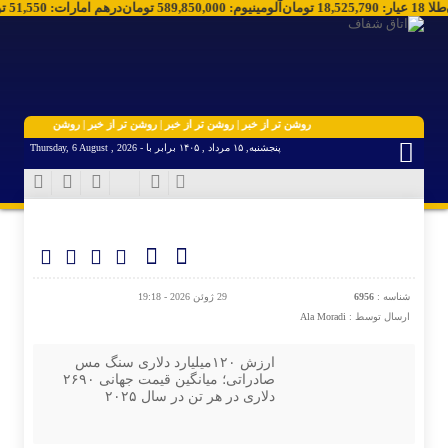
ان
طلا 18 عیار
:
18,525,790
تومان
آلومینیوم
:
589,850,000
تومان
درهم امارات
:
51,550
روشن تر از خبر | روشن تر از خبر | روشن تر از خبر | روشن تر از خبر | روشن تر
پنجشنبه, ۱۵ مرداد , ۱۴۰۵ برابر با - Thursday, 6 August , 2026
شناسه :
6956
29 ژوئن 2026 - 19:18
ارسال توسط :
Ala Moradi
ارزش ۱۲۰میلیارد دلاری سنگ مس
صادراتی؛ میانگین قیمت جهانی ۲۶۹۰
دلاری در هر تن در سال ۲۰۲۵