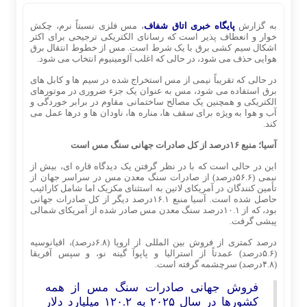
به گزارش
پایگاه خبری اتاق شفاف
، مس فلزی نسبتاً نرم، چکش
‌خوار و انعطاف ‌پذیر است که رسانای الکتریکی ترجیحی برای اکثر
اشکال سیم ‌کشی برق با یک شرط است. مس از خطوط انتقال برق
هوایی حذف می‌ شود، در حالی که اغلب آلومینیوم انتخاب می ‌شود.
در حالی که تقریباً نیمی از مس استخراج شده در سیم ‌ها و کابل ‌های
برق استفاده می‌ شود، مس به عنوان یک جزء ضروری در موتورهای
الکتریکی و همچنین یک مصالح ساختمانی مقاوم در برابر خوردگی و
آب و هوا به ویژه برای سقف‌ ها، مناره‌ ها، ناودان‌ ها و درها عمل می‌
کند.
آسیا؛ منبع ۱۶درصد از کل صادرات جهانی سنگ مس است
این در حالی است که با در نظر گرفتن یک دیدگاه قاره ‌ای، بیش از
نیمی (۵۶.۶درصد) از صادرات سنگ معدن مس در سراسر جهان از
تأمین‌ کنندگان در آمریکای لاتین به استثنای مکزیک اما شامل کارائیب
حاصل شده است. آسیا منبع ۱۶.۱درصد دیگر از کل صادرات جهانی
بود، که از ۱۰.۱درصد سنگ معدن مس صادر شده از آمریکای شمالی
پیشی گرفت.
درصد کمتری از فروش بین ‌المللی از اروپا (۶.۸درصد)، اقیانوسیه
(۵.۶درصد) عمدتاً از استرالیا و پاپوآ گینه نو، و سپس آفریقا
(۴.۸درصد) سرچشمه گرفته است.
فروش جهانی صادرات سنگ مس از همه
کشورها در سال ۲۰۲۵ به ۱۲۰.۲ میلیارد دلار