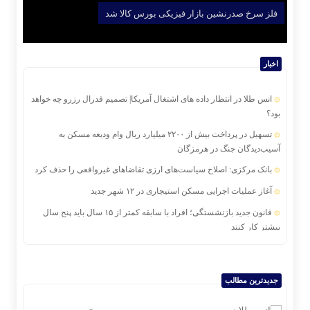
فلز سرخ صدرنشین بازار فیزیکی بورس کالا شد
اخبار
انس طلا در انتظار داده های اشتغال آمریکا| تصمیم فدرال رزرو چه خواهد
بود؟
تسهیل در پرداخت بیش از ۲۲۰۰ میلیارد ریال وام ودیعه مسکن به
آسیب‌دیدگان جنگ در هرمزگان
بانک مرکزی: اصلاح سیاست‌های ارزی تقاضاهای غیرواقعی را حذف کرد
آغاز عملیات اجرایی مسکن استیجاری در ۱۲ شهر جدید
قانون جدید بازنشستگی؛ افراد با سابقه کمتر از ۱۵ سال باید پنج سال
بیشتر کار کنند
دومین همایش بین‌المللی سرمایه‌گذاری ایران و آفریقا برگزار می‌شود
اجرای برنامه تحول بانک با تمرکز بر منابع پایدار، درآمدهای کارمزدی و
جدیدترین مطالب
بازسازی اعتماد مشتریان
تغییر مثبت در عملکرد مالی بانک صادرات ایران| درآمد عملیاتی ۸۰ درصد