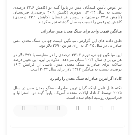
در عوض تأمین‌ کنندگان مس در پاپوآ گینه نو (کاهش ۴۳.۶ درصدی
نسبت به سال ۲۰۲۴)، اندونزی (کاهش ۴۰.۹ درصدی)، صربستان
(کاهش ۲۳.۸ درصدی) و سپس قزاقستان (کاهش ۲۳.۱ درصدی)
کاهش دو رقمی را نسبت به سال گذشته تجربه کردند.
میانگین قیمت واحد برای سنگ معدن مس صادراتی
طبق داده های این گزارش، میانگین قیمت جهانی سنگ معدن مس
صادراتی در سال ۲۰۲۵، به ازای هر تن ۲۶۹۰ دلار بود.
این میانگین جهانی، تورم ۴۴۱.۲ درصدی را در مقایسه با ۴۹۷ دلار در
هر تن برای سال ۲۰۲۱ نشان می‌دهد. علاوه بر این، این تغییر درصد
سالانه برای صادرات سنگ معدن مس، ناشی از افزایش ۱۶.۳
درصدی نسبت به میانگین ۲۳۱۲ دلار برای سال ۲۰۲۴ است.
کانادا گرانترین صادرات سنگ معدن را رقم زد
نکته قابل تامل اینکه گران‌ ترین صادرات سنگ معدن مس در سال
۲۰۲۵ توسط کانادا، ایالات متحده آمریکا، پاپوآ گینه نو، استرالیا و
فدراسیون روسیه انجام شده است.