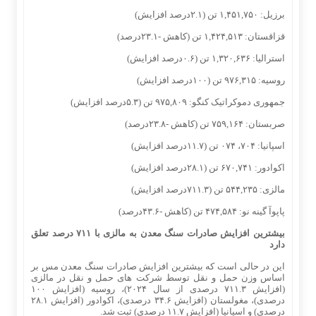
برزیل: ۱,۴۵۱,۷۵۰ تن (۲.۱درصد افزایش)
قزاقستان: ۱,۴۲۴,۵۱۳ تن (کاهش -۲۳.۱درصد)
استرالیا: ۱,۳۲۰,۶۳۶ تن (۰.۶درصد افزایش)
روسیه: ۹۷۶,۳۱۵ تن (۱۰۰درصد افزایش)
جمهوری دموکراتیک کنگو: ۹۷۵,۸۰۹ تن (۵.۳درصد افزایش)
صربستان: ۷۵۹,۱۶۴ تن (کاهش -۲۳.۸درصد)
اسپانیا: ۷۰۴، ۰۷۴ تن (۱۱.۷درصد افزایش)
اکوادور: ۶۷۰,۷۴۱ تن (۲۸.۱درصد افزایش)
مالزی: ۵۴۴,۲۳۵ تن (۷۱۱.۳درصد افزایش)
پاپوآ گینه نو: ۴۷۴,۵۸۴ تن (کاهش -۴۳.۶درصد)
بیشترین افزایش صادرات سنگ معدن به مالزی با ۷۱۱ درصد تعلق
دارد
این در حالی است که بیشترین افزایش صادرات سنگ معدن مس بر
اساس وزن حمل و نقل توسط شرکت‌ های حمل و نقل در مالزی
(افزایش ۷۱۱.۳ درصدی از سال ۲۰۲۴)، روسیه (افزایش ۱۰۰
درصدی)، مغولستان (افزایش ۳۴.۶ درصدی)، اکوادور (افزایش ۲۸.۱
درصدی) و اسپانیا (افزایش ۱۱.۷ درصدی) ثبت شد.