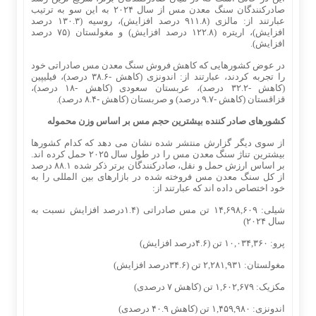
صادرکنندگان سنگ معدن مس از سال ۲۰۲۴ به این سو به ترتیب
عبارتند از: مالزی (۹۱۱.۸ درصد افزایش)، روسیه (۱۳۰.۳ درصد
افزایش)، اریتره (۱۲۲.۸ درصد افزایش) و مغولستان (۷۵ درصد
افزایش).
در عوض کشورهایی که کاهش فروش سنگ معدن مس صادراتی خود
را تجربه کردند، عبارتند از: اندونزی (کاهش -۳۸.۶ درصد)، فیلیپین
(کاهش -۳۲.۲ درصد)، عربستان سعودی (کاهش -۱۸ درصد)،
قزاقستان (کاهش -۹.۷ درصد) و صربستان (کاهش -۸.۴ درصد).
کشورهای صادر کننده بیشترین حجم مس بر اساس وزن محموله
از سوی دیگر گزارش منتشر شده نشان می‌ دهد که کدام کشورها
بیشترین تناژ سنگ معدن مس را در طول سال ۲۰۲۵ حمل کرده‌ اند.
بر اساس ارزش حمل و نقل، صادرکنندگان برتر ذکر شده ۸۸.۱ درصد
از کل سنگ معدن مس فروخته شده در بازارهای بین ‌المللی را به
خود اختصاص داده ‌اند که عبارتند از:
شیلی: ۱۴,۶۹۸,۶۰۹ تن مس صادراتی (۱.۴درصد افزایش نسبت به
سال ۲۰۲۴)
پرو: ۱۰,۰۳۴,۳۶۰ تن (۴.۶درصد افزایش)
مغولستان: ۲,۲۸۱,۹۳۱ تن (۳۴.۶درصد افزایش)
مکزیک: ۱,۶۰۲,۶۷۹ تن (کاهش ۷ درصدی)
اندونزی: ۱,۴۵۹,۹۸۰ تن (کاهش ۴۰.۹ درصدی)