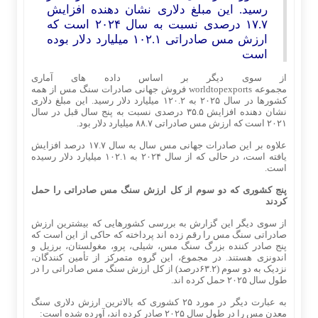
رسید. این مبلغ دلاری نشان دهنده افزایش
۱۷.۷ درصدی نسبت به سال ۲۰۲۴ است که
ارزش مس صادراتی ۱۰۲.۱ میلیارد دلار بوده
است
از سوی دیگر بر اساس داده های آماری
مجموعه
worldtopexports
فروش جهانی صادرات سنگ مس از همه
کشورها در سال ۲۰۲۵ به ۱۲۰.۲ میلیارد دلار رسید. این مبلغ دلاری
نشان دهنده افزایش ۳۵.۵ درصدی نسبت به پنج سال قبل در سال
۲۰۲۱ است که ارزش مس صادراتی ۸۸.۷ میلیارد دلار بود.
علاوه بر این صادرات جهانی مس سال به سال ۱۷.۷ درصد افزایش
یافته است، در حالی که از سال ۲۰۲۴ به ۱۰۲.۱ میلیارد دلار رسیده
است.
پنج کشوری که دو سوم از کل ارزش سنگ مس صادراتی را حمل
کردند
از سوی دیگر این گزارش به بررسی کشورهایی که بیشترین ارزش
صادراتی سنگ مس را رقم زده اند پرداخته که حاکی از این است که
پنج صادر کننده بزرگ سنگ مس، شیلی، پرو، مغولستان، برزیل و
اندونزی هستند. در مجموع، این گروه متمرکز از تأمین‌ کنندگان،
نزدیک به دو سوم (۶۳.۲درصد) از کل ارزش سنگ مس صادراتی را در
طول سال ۲۰۲۵ حمل کرده ‌اند.
به عبارت دیگر در مورد ۲۵ کشوری که بالاترین ارزش دلاری سنگ
معدن مس را در طول سال ۲۰۲۵ صادر کرده‌ اند، آورده شده است: