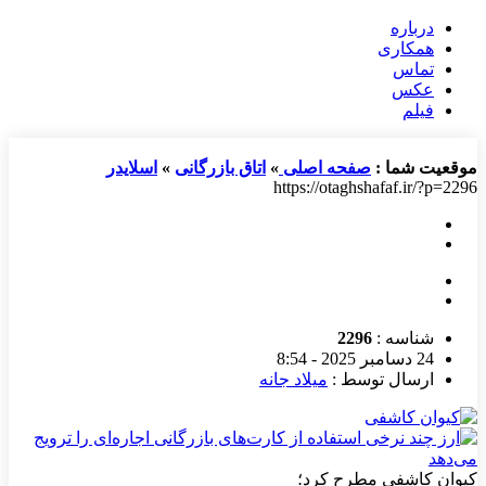
درباره
همکاری
تماس
عکس
فیلم
موقعیت شما :
صفحه اصلی
»
اتاق بازرگانی
»
اسلایدر
https://otaghshafaf.ir/?p=2296
شناسه :
2296
24 دسامبر 2025 - 8:54
ارسال توسط :
میلاد جانه
کیوان کاشفی مطرح کرد؛