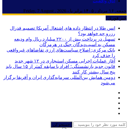
اتاق واقعیت
جمعه, ۱۶ مرداد , ۱۴۰۵ برابر با - Friday, 7 August , 2026
خبر فوری :
انس طلا در انتظار داده های اشتغال آمریکا| تصمیم فدرال
رزرو چه خواهد بود؟
تسهیل در پرداخت بیش از ۲۲۰۰ میلیارد ریال وام ودیعه
مسکن به آسیب‌دیدگان جنگ در هرمزگان
بانک مرکزی: اصلاح سیاست‌های ارزی تقاضاهای غیرواقعی
را حذف کرد
آغاز عملیات اجرایی مسکن استیجاری در ۱۲ شهر جدید
قانون جدید بازنشستگی؛ افراد با سابقه کمتر از ۱۵ سال باید
پنج سال بیشتر کار کنند
دومین همایش بین‌المللی سرمایه‌گذاری ایران و آفریقا برگزار
می‌شود
جستجو کن