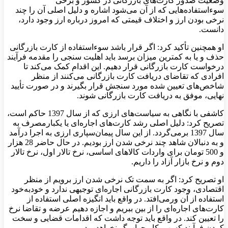
وضعیت صدور کارت‌های بازرگانی در کشور و برخی
سوءاستفاده‌هایی که از آن می‌شود اشاره و دلیل اصلی آن را چند
نرخی بودن ارز و اختلاف قیمتی که امروز درباره ارز وجود دارد،
دانست.
او همچنین تأکید کرد: اگر قرار باشد سوءاستفاده از کارت بازرگانی
حذف و یا به کمترین میزان برسد باید اهلیت سنجی را مقدمه فرآیند
درخواست کارت بازرگانی قرار دهیم. این اقدام کمک می‌کند تا
افرادی که تقاضای دریافت کارت بازرگانی می‌کنند از منظر
شاخص‌های تعیین شده مورد سنجش قرار بگیرند و در صورت تأیید
نهایی، موفق به دریافت کارت بازرگانی شوند.
کاشفی با نگاهی به سیاست‌های ارزی که از سال 1397 حاکم است،
تصریح کرد: دلیل اصلی رشد کارت‌های اجاره‌ای یا یکبارمصرف به
سال 1397 برمی‌گردد. از این سال پیمان‌سپاری ارزی به اجرا درآمد
و به دنبالان شاهد چند نرخی شدن ارز بودیم. در حال حاضر 28 هزار
و 500 تومان برای واردات کالاهای اساسی، نرخ تالار اول، نرخ تالار
دوم و نرخ بازار آزاد را داریم.
او تصریح کرد: اگر به سمت تک نرخی شدن ارز برویم از منظر
اقتصادی، وجود کارت بازرگانی اجاره‌ای توجیهی ندارد و خودبه‌خود
استفاده از آن ورمی‌افتد. در واقع باید انگیزه اصلی استفاده از
کارت‌های اجاره‌ای را از بین ببریم و اجازه دهیم عرضه و تقاضا نرخ
را تعیین کند. در واقع باید توجه داشت که اقدامات قضایی و سخت
کردن فرآیند کسب‌وکار جواب‌گو نخواهد بود.