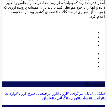
آنقدر قدرت دارند که بتوانند نظر رسانه‌ها، دولت و مجلس را تغییر
داده و آنها را با خود هم نظر کنند یا باید برای همیشه پرونده ارزی که
زمینه‌ساز بسیاری از مشکلات اقتصادی کشور بوده را مختومه
اعلام کرد.
برچسب ها
#بانک ، #بانک_مرکزی ، #ارز ، #ارز_ترجیحی ، #نرخ_ارز ، #واردات
،#رانت ،#فساد ،#تورم ، #گرانی ، #قاچاق