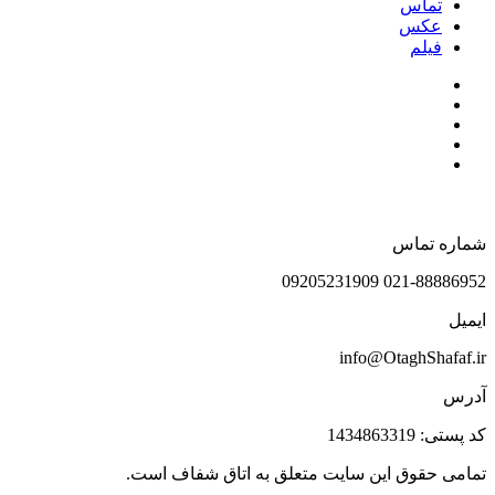
تماس
عکس
فیلم
شماره تماس
021-88886952 09205231909
ایمیل
info@OtaghShafaf.ir
آدرس
کد پستی: 1434863319
تمامی حقوق این سایت متعلق به اتاق شفاف است.