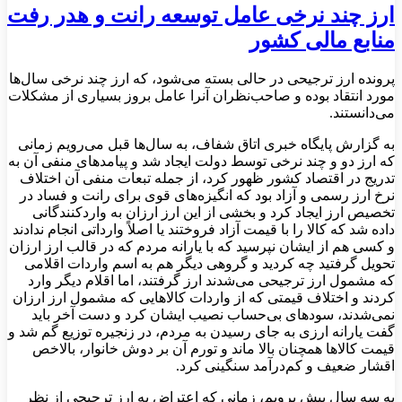
ارز چند نرخی عامل توسعه رانت و هدر رفت
منابع مالی کشور
پرونده ارز ترجیحی در حالی بسته می‌شود، که ارز چند نرخی سال‌ها
مورد انتقاد بوده و صاحب‌نظران آنرا عامل بروز بسیاری از مشکلات
می‌دانستند.
به گزارش پایگاه خبری اتاق شفاف، به سال‌ها قبل می‌رویم زمانی
که ارز دو و چند نرخی توسط دولت ایجاد شد و پیامدهای منفی آن به
تدریج در اقتصاد کشور ظهور کرد، از جمله تبعات منفی آن اختلاف
نرخ ارز رسمی و آزاد بود که انگیزه‌های قوی برای رانت‌ و فساد در
تخصیص ارز ایجاد کرد و بخشی از این ارز ارزان به واردکنندگانی
داده شد که کالا را با قیمت آزاد فروختند یا اصلاً وارداتی انجام ندادند
و کسی هم از ایشان نپرسید که با یارانه مردم که در قالب ارز ارزان
تحویل گرفتید چه کردید و گروهی دیگر هم به اسم واردات اقلامی
که مشمول ارز ترجیحی می‌شدند ارز گرفتند، اما اقلام دیگر وارد
کردند و اختلاف قیمتی که از واردات کالاهایی که مشمول ارز ارزان
نمی‌شدند، سودهای بی‌حساب نصیب ایشان کرد و دست آخر باید
گفت یارانه ارزی به جای رسیدن به مردم، در زنجیره توزیع گم شد و
قیمت کالاها همچنان بالا ماند و تورم آن بر دوش خانوار، بالاخص
اقشار ضعیف و کم‌درآمد سنگینی کرد.
به سه سال پیش برویم، زمانی که اعتراض به ارز ترجیحی از نظر