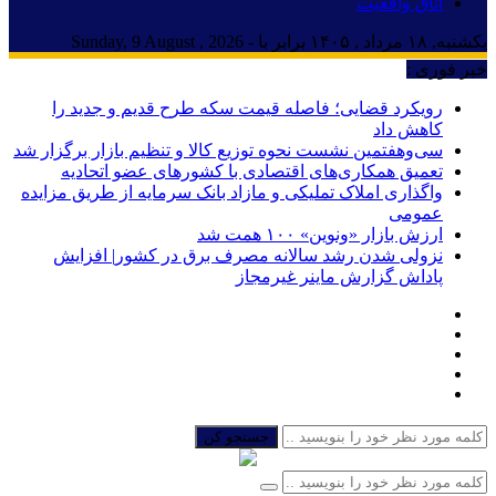
اتاق واقعیت
یکشنبه, ۱۸ مرداد , ۱۴۰۵ برابر با - Sunday, 9 August , 2026
خبر فوری :
رویکرد قضایی؛ فاصله قیمت سکه طرح قدیم و جدید را
کاهش داد
سی‌و‌هفتمین نشست نحوه توزیع کالا و تنظیم بازار برگزار شد
تعمیق همکاری‌های اقتصادی با کشورهای عضو اتحادیه
واگذاری املاک تملیکی و مازاد بانک سرمایه از طریق مزایده
عمومی
ارزش بازار «ونوین» ۱۰۰ همت شد
نزولی شدن رشد سالانه مصرف برق در کشور| افزایش
پاداش گزارش ماینر غیرمجاز
جستجو کن