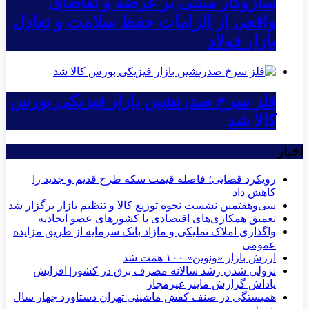
سازوکار مبتنی بر عرضه و تقاضای
واقعی از الزامات حفظ سلامت و تعادل
بازار فولاد
فلز سرخ صدرنشین بازار فیزیکی بورس
کالا شد
اخبار
رویکرد قضایی؛ فاصله قیمت سکه طرح قدیم و جدید را
کاهش داد
سی‌و‌هفتمین نشست نحوه توزیع کالا و تنظیم بازار برگزار شد
تعمیق همکاری‌های اقتصادی با کشورهای عضو اتحادیه
واگذاری املاک تملیکی و مازاد بانک سرمایه از طریق مزایده
عمومی
ارزش بازار «ونوین» ۱۰۰ همت شد
نزولی شدن رشد سالانه مصرف برق در کشور| افزایش
پاداش گزارش ماینر غیرمجاز
همبستگی در صنف کفش ماشینی تهران دستاورد چهار سال