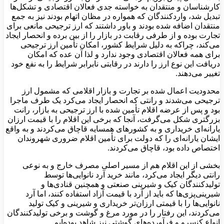
کارشناسان و منتقدان به خواسته جدی فعالان اقتصادی و تشکل‌ها
تبدیل شد، واردکنندگان که همواره در مظان اتهام بودند نیز به جمع
منتقدان اضافه شده بودند و باور داشتند که ارز ترجیحی مانعی برای
تجارت بوده و از طرفی رقابت در بازار را از بین برده و انحصار ایجاد
می‌کند، چراکه به دلیل شرایط کشور، امکان تأمین ارز ترجیحی
برای همه فعالان اقتصادی وجود ندارد و لذا آن عده که امکان
دریافت این نوع ارز را دارند در رقابتی نابرابر شرایط را به نفع خود
تغییر می‌دهند.
محدودیت‌ اعمال شده بر تجارت و بازار اقلامی که مشمول ارز
ترجیحی می‌شدند و رانتی که انحصار ایجاد می‌کرد یک طرف ماجرا
بود و پس از عرضه اقلام تأمین شده با ارز ترجیحی به بازار، رانت
بزرگتری شکل می‌گرفت، آنجا که برخی این اقلام را با قیمت ارزان
یارانه‌ای خریداری و به کشورهای همسایه قاچاق می‌کردند و به واقع
ایشان یارانه‌ای را که دولت برای تأمین اقلام ضروری شهروندان
اختصاص داده بود، قاچاق می‌کردند.
بخشی از این اقلام هم از مسیر اصلی مصرف خارج و به نوعی
رانتی دیگر ایجاد می‌کرد، مانند خرید آرد نانوایی‌ها توسط
تولیدکنندگان کیک و شیرینی صنعتی و همچنین قنادی‌ها و
شیرینی‌پزی‌ها که باید از آرد با قیمت آزاد استفاده کنند، اما آرد
نانوایی‌ها را با قیمتی ارزان‌تر خریداری و شیرینی و کیک تولید
می‌کردند، این رفتار را در مورد مرغ و گوشت و برخی تولید‌کنندگان
انواع کنسرو و فرآورده‌های گوشتی نیز شاهد بوده‌‌ایم.