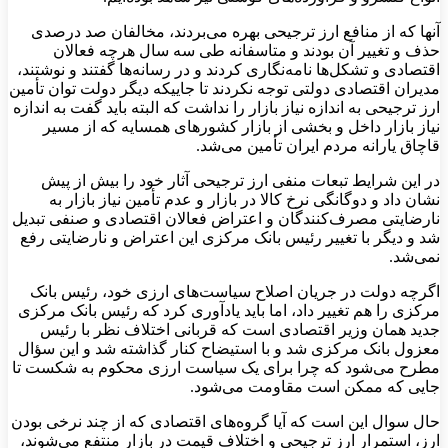
آنها که از منافع ارز ترجیحی بهره می‌بردند، مخالفان صد درصدی
حذف و تغییر آن بودند و متاسفانه طی سه سال هرچه فعالان
اقتصادی و تشکل‎‌ها نامه‌نگاری کردند و در رسانه‌ها گفتند و نوشتند،
مدیران اقتصادی دولتی توجه نکردند تا جاییکه دیگر دولت توان تأمین
ارز ترجیحی به اندازه نیاز بازار را نداشت که البته باید گفت به اندازه
نیاز بازار داخل و بخشی از بازار کشورهای همسایه که از مسیر
قاچاق یارانه مردم ایران تأمین می‌شد.
در این شرایط تبعات منفی ارز ترجیحی آثار خود را بیش از پیش
نشان داد و دوگانگی نرخ کالا در بازار و عدم تأمین نیاز بازار به
نارضایتی مصرف‌کنندگان و اعتراض فعالان اقتصادی و صنفی تبدیل
شد و دیگر با تغییر رئیس بانک مرکزی این اعتراض و نارضایتی رفع
نمی‌شد.
اگرچه دولت در جریان اصلاح سیاست‌های ارزی خود، رئیس بانک
مرکزی را هم تغییر داد، اما باید یادآوری کرد که رئیس بانک مرکزی
جدید همان وزیر اقتصادی است که قربانی اختلاف نظر با رئیس
معزول بانک مرکزی شد و با استیضاح کنار گذاشته شد و این سؤال
مطرح می‌شود که چرا برای یک سیاست ارزی محکوم به شکست تا
جایی که ممکن است مقاومت می‌شود.
حال سوال این است که آیا گروه‌های اقتصادی که از چند نرخی بودن
ارز، استمرار ارز ترجیحی و اختلاف قیمت در بازار منتفع می‌شوند،