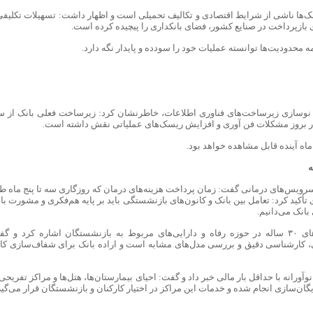
ک‌ها ناشی از شرایط اقتصادی و تکالیف تحمیلی است و اظهار داشت: تسهیلات تکلیفی 
بازپرداخت در صنایع کشور، فضای بانکداری را پیچیده کرده است.
 محدودیت‌ها توانسته عملیات خود را سودده و پایدار نگه دارد.
ت نوسازی زیرساخت‌های فناوری اطلاعات، خاطرنشان کرد: زیرساخت فعلی بانک از س
اه آینده قابل مشاهده خواهد بود.
ه
 سرویس‌های درمانی گفت: زمان پرداخت هزینه‌های درمان که روزگاری سه تا پنج ماه ط
 ۱۴ روز رسیده است. وی تأکید کرد: تعامل بین بانک و کانون‌های بازنشستگی باید بر پایه هم‌فکری و مشورت ب
بانک می‌دانیم.
مدیرعامل بانک صادرات ایران به برخی دغدغه‌های ۳۰ ساله در حوزه رفاه و دارایی‌های مربوط به بازنشستگان اشاره کرد و 
کاوی، کارشناسی دقیق و بررسی مدل‌های مشابه است و اراده بانک برای شفاف‌سازی کا
رانه با حداقل بار مالی خبر داد و گفت: احیای بیمارستان‌ها، هتل‌ها و مراکز تفریحی
ایگان‌سازی انجام شده و خدمات این مراکز در اختیار کارکنان و بازنشستگان قرار می‌گیر