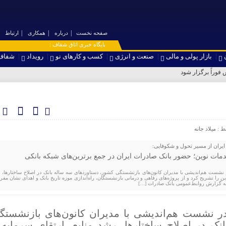
صفحه نخست
درباره
همکاری
ارتباط
۞ پایگاه خبری اتاق شفاف :
بازار پولی و مالی
صنعت و انرژی
کسب و کارهای نو
رویداد
شفاف
فوراً برگزار شود
ط :
میلاد جانه
یران از مسیر تحول و شکوفایی:
مات نوین؛ حضور بانک صادرات ایران در جمع برترین‌های شبکه بانکی
ر نشست هم‌اندیشی با مدیران کانون‌های بازنشستگی کشور، دستاوردهای سه ساله بانک در اصلاح ساختارها، 
ین را تشریح کرد و از پروژه‌های رفاهی و درمانی بازنشستگان، راه‌اندازی موزه تاریخ بانک و اهدای نشان مفرح
 به گزارش روابط‌عمومی بانک صادرات […]
در نشست هم‌اندیشی با مدیران کانون‌های بازنشستگ
ک در اصلاح ساختارها، رشد منابع، ارتقای سرمایه 