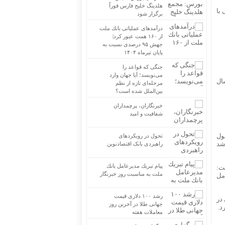
هلدینگ خلیج فارس فوراً
با
برگزار شود
درآمدهای عملیاتی بانك ملت
از ۱۶۰ همت عبور كرد|
جهش ۹۵ درصدی نسبت به
پایان تیرماه ۱۴۰۴
جنگی که قواعد را
می‌نویسد؛ آیا جهان وارد
ال
مرحله‌ای تازه از نظم
بین‌الملل شده است؟
خبرنگاران، پرچمداران
شفافیت و امید
ول
تحول در رویکردهای
اشد
راهبردی بانک اقتصادنوین
پیام تبریك مدیرعامل بانك
گفت:
ملت به مناسبت روز خبرنگار
مل
رشد ۱۰۰ دلاری قیمت
 در
جهانی طلا در آخرین روز
د.
معاملات هفته