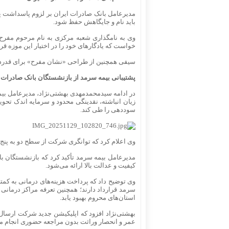
مدیرعامل بانک صادرات ایران بر لزوم پاسداشت پ
باید نام و جایگاهش حفظ شود.
وی به نامگذاری شعبه مرکزی به نام مرحوم مفرح و 
خواست که یادگارهای خود را در اختیار این موزه قرا
سیفی همچنین از طراحی «نشان مفرح» برای قدردانی
پشتیبانی بیمه سرمد از بازنشستگان بانک صادرات ای
زیان انباشته، نقدینگی محدود و سرمایه اندک تحو
سوددهی را طی کند.
وی اعلام کرد که توانگری شرکت از سطح دو به پنج ار
مدیرعامل بیمه سرمد تأکید کرد که بازنشستگان با
کیفیت و عدالت بالا ارائه می‌شود.
سرمد قرارداد دارند؛ همچنین تعرفه مراکز درمانی ت
استان‌های محروم بهبود یابد.
بهشتی‌نژاد افزود که اپلیکیشن جدید شرکت ارسال 
عمر و انحصار وراثت بدون مراجعه حضوری انجام م