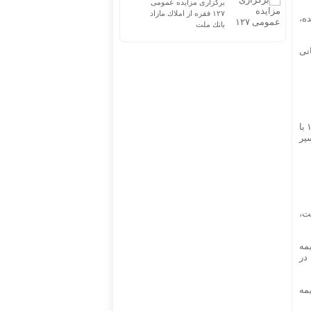
برگزاری مزایده عمومی
۱۲۷ فقره از املاك مازاد
ه،
بانك ملت
نی
در ادامه سیدمحمدمهدی بهشتی‌نژاد، مدیرعامل بیمه سرمد، با اشاره به وضعیت شرکت در زمان تحویل گفت که بیمه سرمد در سال ۱۴۰۱ با
یر
ت،
 با بیمه
در
مه