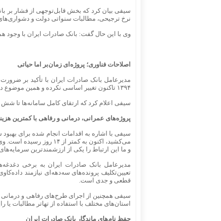
سیفی بیان کرد که بخش قابل‌توجهی از فشار بر بان
نرخ ترجیحی، مطالبات سنواتی دولت و دشواری‌های 
وی با این حال گفت: بانک صادرات ایران با وجود همه
اصلاحات فناوری؛ پروژه‌ای زمان‌بر اما حیاتی
مدیرعامل بانک صادرات ایران با تأکید بر ضرور
۱۳۹۴ تاکنون تغییر اساسی نکرده و همین موضوع در بروز مشکلات فن آوری و افزایش ریسک‌های عملیاتی نقش داشته است.
سیفی اعلام کرد که ارتقای کامل سامانه‌ها تا شش م
پروژه‌های عمرانی، درمانی و رفاهی با کمترین هزین
سیفی با اشاره به اقدامات انجام‌ شده برای بهبود
می‌کشید، اکنون به کمتر از
و ما این ارتباط را یکی از ارزشمندترین سرمایه‌های 
تعیین‌تکلیف پرونده‌های سه‌دهه‌ای نیازمند داده‌
قطعی و جدی است.
سیفی همچنین از اجرای طرح‌های رفاهی و درمانی نوآو
استان‌های مختلف با استفاده از تهاتر مطالبات یا ر
حفظ نام‌های ماندگار بانک صادرات ایران