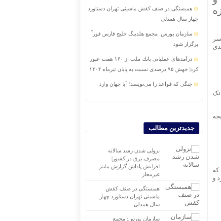
ه
همبستگی در صنف کفش ماشینی تهران دستاورد
چهار سال همدلی
سازمان بورس: مجمع هلدینگ خلیج فارس فوراً
سر
برگزار شود
دی
درآمدهای عملیاتی بانك ملت از ۱۶۰ همت عبور
كرد| جهش ۹۵ درصدی نسبت به پایان تیرماه ۱۴۰۴
جنگی که قواعد را می‌نویسد؛ آیا جهان وارد
نک
مرحله‌ای تازه از نظم بین‌الملل شده است؟
خبرنگاران، پرچمداران شفافیت و امید
د نتیجه
تحول در رویکردهای راهبردی بانک اقتصادنوین
جدیدترین مطالب
پیام تبریك مدیرعامل بانك ملت به مناسبت روز
خبرنگار
نزولی شدن رشد سالانه
مصرف برق در کشور|
رشد ۱۰۰ دلاری قیمت جهانی طلا در آخرین روز
افزایش پاداش گزارش ماینر
که
غیرمجاز
معاملات هفته
 و
همبستگی در صنف کفش
ماشینی تهران دستاورد چهار
سال همدلی
سازمان بورس: مجمع