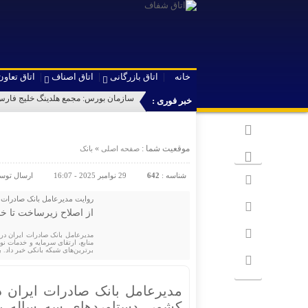
خانه
اتاق بازرگانی
اتاق اصناف
اتاق تعاون
سازمان بورس: مجمع هلدینگ خلیج فارس 
خبر فوری :
موقعیت شما :
»
صفحه اصلی
بانک
شناسه :
642
29 نوامبر 2025 - 16:07
ارسال توس
روایت مدیرعامل بانک صادرات ا
از اصلاح زیرساخت تا خد
​مدیرعامل بانک صادرات ایران د
منابع، ارتقای سرمایه و خدمات نو
برترین‌های شبکه بانکی خبر داد.
​مدیرعامل بانک صادرات ایران 
کشور، دستاوردهای سه ساله بان