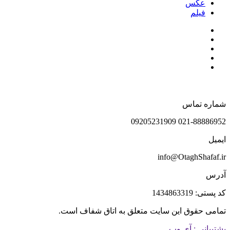
عکس
فیلم
شماره تماس
021-88886952 09205231909
ایمیل
info@OtaghShafaf.ir
آدرس
کد پستی: 1434863319
تمامی حقوق این سایت متعلق به اتاق شفاف است.
پشتیبانی : آی وب