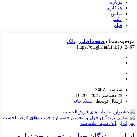
درباره
همکاری
تماس
عکس
فیلم
موقعیت شما :
صفحه اصلی
»
بانک
https://otaghshafaf.ir/?p=2467
شناسه :
2467
28 دسامبر 2025 - 10:20
ارسال توسط :
میلاد جانه
اسامی برندگان چهل و پنجمین جشنواره