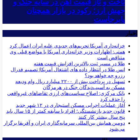
تاخت و تاز قیمت آهن در سایه جنگ و
جهش ارز؛ رکود در بازار همچنان
پابرجاست
اخبار
خزانه‌داری آمریکا تحریم‌های جدیدی علیه ایران اعمال کرد
همتی: اظهارات وزیر خزانه‌داری آمریکا با مواضع قبلی وی
متناقض است
طلا در مسیر ثبت بالاترین افزایش قیمت هفته
انس طلا در انتظار داده های اشتغال آمریکا| تصمیم فدرال
رزرو چه خواهد بود؟
تسهیل در پرداخت بیش از ۲۲۰۰ میلیارد ریال وام ودیعه
مسکن به آسیب‌دیدگان جنگ در هرمزگان
بانک مرکزی: اصلاح سیاست‌های ارزی تقاضاهای غیرواقعی
را حذف کرد
آغاز عملیات اجرایی مسکن استیجاری در ۱۲ شهر جدید
قانون جدید بازنشستگی؛ افراد با سابقه کمتر از ۱۵ سال باید
پنج سال بیشتر کار کنند
دومین همایش بین‌المللی سرمایه‌گذاری ایران و آفریقا برگزار
می‌شود