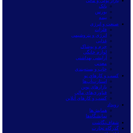
بازار پولی و مالی
بانک
بورس
بیمه
صنعت و انرژی
فلزات
انرژی و پتروشیمی
غذایی
چرم و پوشاک
لوازم خانگی
آرایشی بهداشتی
معدنی
چاپ و بسته‌بندی
کسب و کارهای نو
استارت‌آپ‌ها
بازارهای نوین
فناوری‌های مالی
کسب و کارهای آنلاین
رویداد
همایش‌ها
نمایشگاه‌ها
شفاف‌نگاشت
گذرگاه تجارت