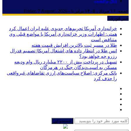
اتاق واقعیت
جمعه, ۱۶ مرداد , ۱۴۰۵ برابر با - Friday, 7 August , 2026
خبر فوری :
خزانه‌داری آمریکا تحریم‌های جدیدی علیه ایران اعمال کرد
همتی: اظهارات وزیر خزانه‌داری آمریکا با مواضع قبلی وی
متناقض است
طلا در مسیر ثبت بالاترین افزایش قیمت هفته
انس طلا در انتظار داده های اشتغال آمریکا| تصمیم فدرال
رزرو چه خواهد بود؟
تسهیل در پرداخت بیش از ۲۲۰۰ میلیارد ریال وام ودیعه
مسکن به آسیب‌دیدگان جنگ در هرمزگان
بانک مرکزی: اصلاح سیاست‌های ارزی تقاضاهای غیرواقعی
را حذف کرد
جستجو کن