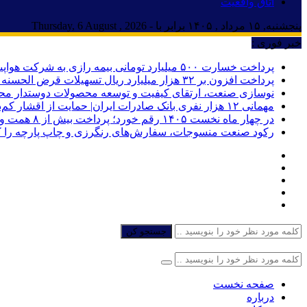
اتاق واقعیت
پنجشنبه, ۱۵ مرداد , ۱۴۰۵ برابر با - Thursday, 6 August , 2026
خبر فوری :
پرداخت خسارت ۵۰۰ میلیارد تومانی بیمه رازی به شرکت هواپیمایی کارون
پرداخت افزون بر ۳۲ هزار میلیارد ریال تسهیلات قرض الحسنه ازدواج و فرزندآوری توسط بانک کشاورزی
نوسازی صنعت، ارتقای کیفیت و توسعه محصولات دوستدار مح
مهمانی ۱۲ هزار نفری بانک صادرات ایران| حمایت از اقشار کم‌درآمد با توزیع بسته‌های معیشتی
در چهار ماه نخست ۱۴۰۵ رقم خورد؛ پرداخت بیش از ۸ همت وام ازدواج به زوج‌های جوان توسط بانک ملی ایران
رکود صنعت منسوجات، سفارش‌های رنگرزی و چاپ پارچه را 
جستجو کن
صفحه نخست
درباره