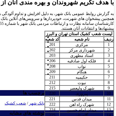
با هدف تکریم شهروندان و بهره مندی آنان ا
به گزارش روابط عمومی بانک شهر، به دلیل افزایش و تداوم آلودگی هوا در استان تهران، شعب 
همچنین پیشخوان های شهرنت، خودپردازها و سرویس‌های آنلاین بانک شه
پیشنهادها و انتقادات آنان هستند.
لیست شعب کشیک استان تهران و البرز
ردیف
نام شعبه
کد شعبه
201
1
مرکزی
202
2
شهرداری مرکز
203
3
استاد مطهری
206
4
فلکه اول صادقیه
208
5
نواب
209
6
هنگام
211
7
حکیمیه
212
8
نبوت
215
9
شهرک ولیعصر
برچسب ها
220
10
پیروزی
221
11
میدان قدس
بانک شهر
/
شعب کشیک
222
12
شهرک راه اهن
224
13
میدان امام حسین
نوشته های مشابه
225
14
گلستان