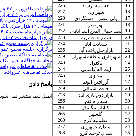
226
15
حسینیه ارشاد
227
16
شهر ری
پرداخت افزون بر ۳۲ هزار میلیارد ریال تسهیلات قرض الحسنه ازدواج و فرزندآوری توسط بانک کشاورزی
228
17
ولی عصر – دستگردی
231
18
تهرانسر
مهمانی ۱۲ هزار نفری بانک صادرات ایران| حمایت از اقشار کم‌درآمد با توزیع بسته‌های معیشتی
232
19
سید جمال الدین اسد ابادی
233
20
در چهار ماه نخست ۱۴۰۵ رقم خورد؛ پرداخت بیش از ۸ همت وام ازدواج به زوج‌های جوان توسط بانک ملی ایران
سه راه افسریه
234
21
سعادت اباد
برگزاری جلسه مجمع عمومی عادی سال ۱۴۰۴موسسه صندوق رفاه و تا
235
22
بازارمبل یافت آباد
239
23
شهرداری منطقه 4 تهران
محاسبه جداگانه تعیین تکلیف ۸۰ درصد برگه چک‌های کاغذی و الکترونیکی هنگام درخواست 
240
24
پاکنژاد
244
25
ایت اله کاشانی
حذف تقاضاهای غیرواقعی ب
245
26
مجازی
248
27
آرژانتین الوند
پاسخ دادن
249
28
حافظ شمالی
253
29
بازار دوم نازی آباد
ایمیل شما منتشر نمی شود.
256
30
سه راه فتح
261
31
اکباتان مگامال
265
32
گلشهر
268
33
عظیمیه کرج
277
34
میدان جمهوری
286
35
میدان توحید کرج