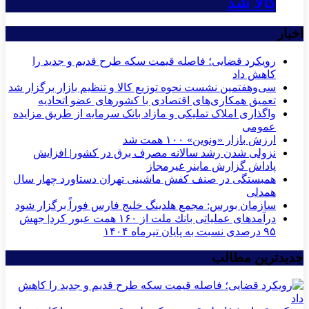
کالا شد
اخبار
رویکرد قضایی؛ فاصله قیمت سکه طرح قدیم و جدید را
کاهش داد
سی‌و‌هفتمین نشست نحوه توزیع کالا و تنظیم بازار برگزار شد
تعمیق همکاری‌های اقتصادی با کشورهای عضو اتحادیه
واگذاری املاک تملیکی و مازاد بانک سرمایه از طریق مزایده
عمومی
ارزش بازار «ونوین» ۱۰۰ همت شد
نزولی شدن رشد سالانه مصرف برق در کشور| افزایش
پاداش گزارش ماینر غیرمجاز
همبستگی در صنف کفش ماشینی تهران دستاورد چهار سال
همدلی
سازمان بورس: مجمع هلدینگ خلیج فارس فوراً برگزار شود
درآمدهای عملیاتی بانك ملت از ۱۶۰ همت عبور كرد| جهش
۹۵ درصدی نسبت به پایان تیرماه ۱۴۰۴
جدیدترین مطالب