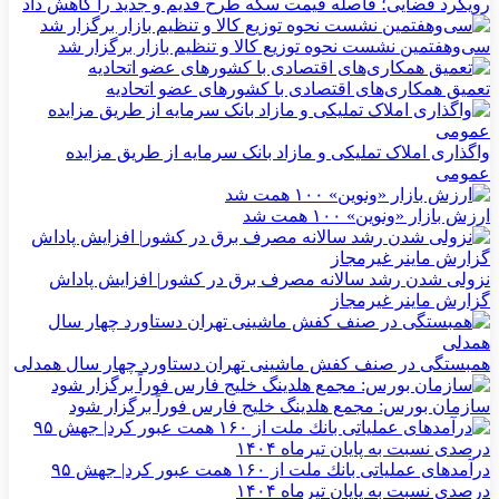
رویکرد قضایی؛ فاصله قیمت سکه طرح قدیم و جدید را کاهش داد
سی‌و‌هفتمین نشست نحوه توزیع کالا و تنظیم بازار برگزار شد
تعمیق همکاری‌های اقتصادی با کشورهای عضو اتحادیه
واگذاری املاک تملیکی و مازاد بانک سرمایه از طریق مزایده
عمومی
ارزش بازار «ونوین» ۱۰۰ همت شد
نزولی شدن رشد سالانه مصرف برق در کشور| افزایش پاداش
گزارش ماینر غیرمجاز
همبستگی در صنف کفش ماشینی تهران دستاورد چهار سال همدلی
سازمان بورس: مجمع هلدینگ خلیج فارس فوراً برگزار شود
درآمدهای عملیاتی بانك ملت از ۱۶۰ همت عبور كرد| جهش ۹۵
درصدی نسبت به پایان تیرماه ۱۴۰۴