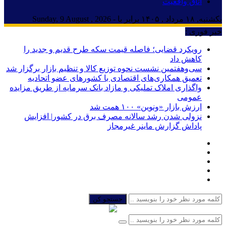
اتاق واقعیت
یکشنبه, ۱۸ مرداد , ۱۴۰۵ برابر با - Sunday, 9 August , 2026
خبر فوری :
رویکرد قضایی؛ فاصله قیمت سکه طرح قدیم و جدید را
کاهش داد
سی‌و‌هفتمین نشست نحوه توزیع کالا و تنظیم بازار برگزار شد
تعمیق همکاری‌های اقتصادی با کشورهای عضو اتحادیه
واگذاری املاک تملیکی و مازاد بانک سرمایه از طریق مزایده
عمومی
ارزش بازار «ونوین» ۱۰۰ همت شد
نزولی شدن رشد سالانه مصرف برق در کشور| افزایش
پاداش گزارش ماینر غیرمجاز
جستجو کن