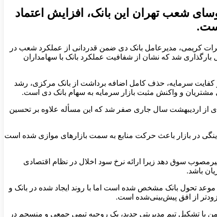
سای شعب تهران این بانک، افزایش اعتماد
ست.
برات کریمی، مدیرعامل بانک دی ضمن قدردانی از عملکرد شعب در
حسابرسی شده ۶ ماهه بانک در موعد مقرر در سامانه کدال بارگذاری شد که نشان از شفافیت عملکرد بانک با سهامداران
ه و کفایت سرمایه، حذف کامل اضافه برداشت از بانک مرکزی، رشد
 مشتریان و واکنش مثبت بازار سرمایه به سهام بانک دی است.
دی از اردیبهشت سال جاری صفر شد که این مسأله علاوه بر تحسین
قدینگی در بازار باعث حرکت منابع به سمت بازارهای موازی شده است
 غیرمصوب سوق دهد زیرا ارائه نرخ سود اخلال در نظام اقتصادی
ان باشد.
به برنامه تحولی بانک دی گفت: علیرغم اینکه در برنامه تحولی ارائه شده از سوی بانک مرکزی، سال ۱۴۰۷ به عنوان موعد تحول بانک مشخص شده است اما با روند ایجاد شده در بانک و
ودتر از افق پیش‌بینی‌شده است.
همن با تشکیل تیم مدیریتی جدید، یک روحیه تیمی جمعی و منسجم در