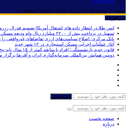
اتاق واقعیت
جمعه, ۱۶ مرداد , ۱۴۰۵ برابر با - Friday, 7 August , 2026
خبر فوری :
انس طلا در انتظار داده های اشتغال آمریکا| تصمیم فدرال رزرو
تسهیل در پرداخت بیش از ۲۲۰۰ میلیارد ریال وام ودیعه مسکن به آسیب‌دیدگان جنگ در هرمزگان
بانک مرکزی: اصلاح سیاست‌های ارزی تقاضاهای غیرواقعی را 
آغاز عملیات اجرایی مسکن استیجاری در ۱۲ شهر جدید
قانون جدید بازنشستگی؛ افراد با سابقه کمتر از ۱۵ سال باید پنج سال بیشتر کار کنند
دومین همایش بین‌المللی سرمایه‌گذاری ایران و آفریقا برگزار 
جستجو کن
صفحه نخست
درباره