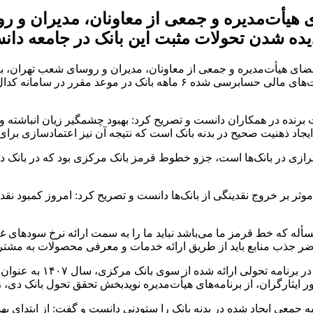
هیأت‌مدیره و جمعی از معاونان، مدیران و رو
 دیده شدن تحولات مثبت این بانک در جامعه دان
ضای هیأت‌مدیره و جمعی از معاونان، مدیران و روسای شعب تهران، 
جذب منابع و کمک به تحقق اهداف استراتژیک بانک گفت: امروز صورت‌های مالی 
ت برنده در همکاران دانست و تصریح کرد: بهبود چشمگیر زیان انباشت
د ذهنیت صحیح در بدنه بانک است که نتیجه آن نیز اعتمادسازی برای
ترازی در بانک‌ها است، جزو خطوط قرمز بانک مرکزی بود که در بانک 
ثر بر خروج نقدینگی از بانک‌ها دانست و تصریح کرد: امروز کمبود ن
 مسأله که خط قرمز ما می‌باشد نباید ما را به سمت ارائه نرخ سودهای
ر جذب منابع باید از طریق ارائه خدمات و معرفی محصولات به مشتری
کریمی در پایان با اشاره 
ایثارگران، از برنامه‌های هیأت‌مدیره نویدبخش تحقق تحول بانک دی، ز
 جمعی ایجاد شده در بدنه بانک را ستودنی دانست و گفت: از ابتدای ب