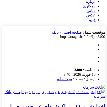
درباره
همکاری
تماس
عکس
فیلم
موقعیت شما :
صفحه اصلی
»
بانک
https://otaghshafaf.ir/?p=3400
شناسه :
3400
16 فوریه 2026 - 9:40
ارسال توسط :
میلاد جانه
افزایش سقف تراکنش‌های غیرحضوری با