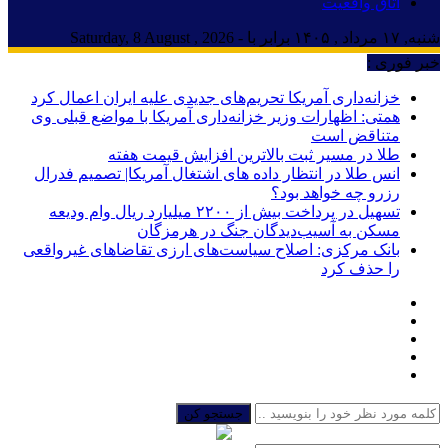
اتاق واقعیت
شنبه, ۱۷ مرداد , ۱۴۰۵ برابر با - Saturday, 8 August , 2026
خبر فوری :
خزانه‌داری آمریکا تحریم‌های جدیدی علیه ایران اعمال کرد
همتی: اظهارات وزیر خزانه‌داری آمریکا با مواضع قبلی وی
متناقض است
طلا در مسیر ثبت بالاترین افزایش قیمت هفته
انس طلا در انتظار داده های اشتغال آمریکا| تصمیم فدرال
رزرو چه خواهد بود؟
تسهیل در پرداخت بیش از ۲۲۰۰ میلیارد ریال وام ودیعه
مسکن به آسیب‌دیدگان جنگ در هرمزگان
بانک مرکزی: اصلاح سیاست‌های ارزی تقاضاهای غیرواقعی
را حذف کرد
جستجو کن