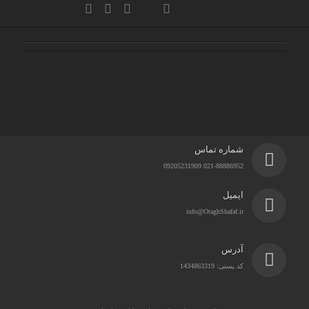
شماره تماس
021-88886952 09205231909
ایمیل
info@OtaghShafaf.ir
آدرس
کد پستی: 1434863319