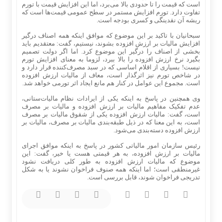
است که قیمت را تا حدودی بالا می‌برد، اما این افزایش قیمت با تورم
تفاوت دارد. تورم افزایش مستمر در سطح عمومی قیمت‌ها است که
ریشه آن نقدینگی و کسری بودجه است.
سبحانیان با تاکید بر این موضوع که موافق اینکه همه اصناف درگیر
افزایش مالیات بر ارزش افزوده بشوند، نیستیم، گفت: معتقدیم باید
بخشی از اصناف را درگیر این موضوع کرد. اما اگر دولت تصمیم
بگیرد نرخ ارزش افزوده را بالا ببرد، لزوما به معنای افزایش تورم
نیست! بسیاری از اقلام اساسی که در سبد مصرف‌کننده قرار دارد و
در شاخص تورم نیز اثرگذار است، معاف از مالیات ارزش افزوده
است. مجموع این عوامل در کنار هم مانع ایجاد اثر تورمی خواهد شد.
وی همچنین در پاسخ به اینکه یکی از ایرادات نظام مالیات‌ستانی،
عدم تفکیک مفاهیم مالیات بر ارزش افزوده و مالیات بر مصرف
است، گفت: مالیات ارزش افزوده یکی از شقوق مالیات بر مصرف
است، به این معنا که در ذیل طبقه‌بندی مالیات بر مصرف، مالیات بر
ارزش افزوده دسته‌بندی می‌شود.
رئیس سازمان امور مالیاتی کشور در پاسخ به اینکه موافق اجرای
مالیات بر ارزش افزوده، به هر قیمتی هست یا خیر، گفت: این
موضوع که مالیات ارزش افزوده به طور کلی دریافت نشود
غیرمنطقی است؛ اما اینکه همه صنوف فراخوان نشوند یا به شکل
تدریجی فراخوان شوند، قابل بررسی است.