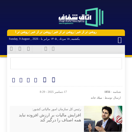
روشن تر از خبر | روشن تر از خبر | روشن تر از خبر | روشن تر از خبر | روشن تر ا
یکشنبه, ۱۸ مرداد , ۱۴۰۵ برابر با - Sunday, 9 August , 2026
شناسه :
1856
17 دسامبر 2025 - 8:29
ارسال توسط :
میلاد جانه
رئیس کل سازمان امور مالیاتی کشور:
افزایش مالیات بر ارزش افزوده نباید
همه اصناف را درگیر کند