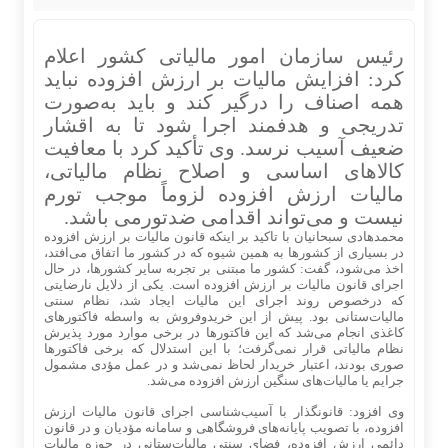
رئیس سازمان امور مالیاتی کشور اعلام
کرد: افزایش مالیات بر ارزش افزوده نباید
همه اصناف را درگیر کند و باید به‌صورت
تدریجی و هدفمند اجرا شود تا به اقشار
ضعیف آسیب نرسد. وی تأکید کرد با معافیت
کالاهای اساسی و اصلاح نظام مالیاتی،
مالیات ارزش افزوده لزوماً موجب تورم
نیست و می‌تواند اقدامی ضدتورمی باشد.
محمدهادی سبحانیان با تاکید بر اینکه قانون مالیات بر ارزش افزوده
در بسیاری از کشورها به همین شیوه که در کشور ما اتفاق می‌افتد،
اخذ می‌شود، گفت: کشور ما مبتنی بر تجربه سایر کشورها، در حال
اجرای قانون مالیات بر ارزش افزوده است. یکی از دلایل نارضایتی
که درخصوص روند اجرای این مالیات ایجاد شد، نظام سنتی
مالیات‌ستانی بود. پیش از این خریدوفروش به واسطه فاکتورهای
کاغذی انجام می‌شد که این فاکتورها در برخی موارد مورد پذیرش
نظام مالیاتی قرار نمی‌گرفت؛ با این استدلال که برخی فاکتورها
صوری بودند، اعتبار خریدار لحاظ نمی‌شد و در عمل مؤدی مشمول
جرایم یا مالیات‌های سنگین ارزش افزوده می‌شد.
وی افزود: قانونگذار با آسیب‌شناسی اجرای قانون مالیات ارزش
افزوده، با تصویب پایانه‌های فروشگاهی و سامانه مؤدیان و در قانون
دائمی ارزش افزوده، فضای سنتی مالیات‌ستانی در حوزه مالیات