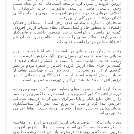
ارزش افزوده را مدرن کرد. درنتیجه آسیب‌هایی که در نظام سنتی
وجود داشت، مانند رد شدن فاکتورهای خرید خریداران یا
اختلاف‌نظرهایی که در نرخ ارزش افزوده بین مؤدی و نظام مالیاتی
اتفاق می‌افتاد، به طور کلی از بین رفت.
سبحانیان با اشاره به مطالبه جدی برخی اصناف، مشاغل و فعالان
اقتصادی به منظور حل و فصل مسائل نظام مالیات ارزش افزوده،
گفت: در راستای درخواست برخی صنوف، حاکمیت و قانونگذار
تصمیم گرفت نظام سنتی را به سمت نظام مدرن، که آن هم
اقتضائات خاص خود را داشت، هدایت کند.
رئیس سازمان امور مالیاتی در پاسخ به اینکه آیا با توجه به تورم
مالیاتی محدوده ۵۰درصدی، رسیدن نرخ مالیات ارزش افزوده به ۱۰
درصد، عدالت مالیاتی است یا آسیب به اقشار و اصناف ضعیف؟،
گفت: در اجرای نظام ارزش افزوده، اساس را سفره مردم در نظر
گرفتیم، از این رو بسیاری از اقلام خوراکی و بهداشتی معاف از
مالیات ارزش افزوده است. لیست اقلام کالایی و خدماتی که در
ارزش افزوده معاف هستند، بزرگتر از فهرست مشمولین است.
سبحانیان با اشاره به ریشه‌های متفاوت تورم گفت: مهم‌ترین ریشه
تورم در اقتصاد کشور کسری بودجه است. دولت‌ها کسری بودجه خود
را از محل منابع بانکی و بانک مرکزی تامین کردند، درنتیجه نقدینگی
افزایش پیدا کرد و تبدیل به تورم شد. پس اگر سیاستگذاری
مالیات‌ستانی به دنبال کنترل کسری بودجه باشد، اتفاقا اقدامی
ضدتورمی است.
وی با بیان اینکه ۱۰ درصد مالیات ارزش افزوده در ایران، در مقایسه
با دیگر کشورها نسبت کمی است، توضیح داد: مالیات ارزش افزوده،
ضریبی است که بر روی عدد فروش مالیات دریافت می‌شود، طبیعی