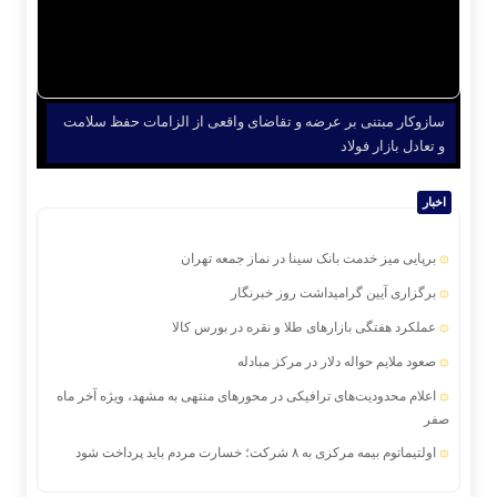
سازوکار مبتنی بر عرضه و تقاضای واقعی از الزامات حفظ سلامت
و تعادل بازار فولاد
اخبار
برپایی میز خدمت بانک سینا در نماز جمعه تهران
برگزاری آیین گرامیداشت روز خبرنگار
عملکرد هفتگی بازارهای طلا و نقره در بورس کالا
صعود ملایم حواله دلار در مرکز مبادله
اعلام محدودیت‌های ترافیکی در محورهای منتهی به مشهد، ویژه آخر ماه
صفر
اولتیماتوم بیمه مرکزی به ۸ شرکت؛ خسارت مردم باید پرداخت شود
دو سالگی ایساتیس کراد؛ روایتی از اعتماد و موفقیت