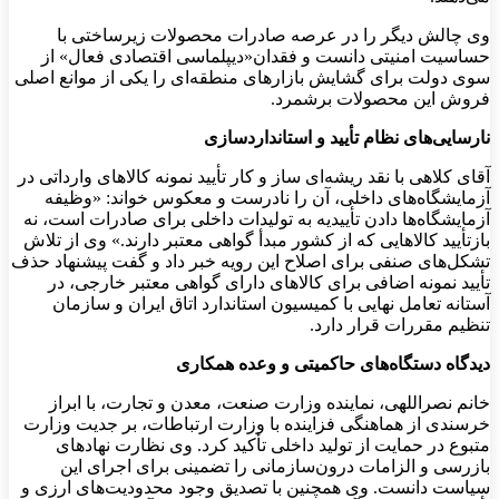
وی چالش دیگر را در عرصه صادرات محصولات زیرساختی با
حساسیت امنیتی دانست و فقدان«دیپلماسی اقتصادی فعال» از
سوی دولت برای گشایش بازارهای منطقه‌ای را یکی از موانع اصلی
فروش این محصولات برشمرد.
نارسایی‌های نظام تأیید و استانداردسازی
آقای کلاهی با نقد ریشه‌ای ساز و کار تأیید نمونه کالاهای وارداتی در
آزمایشگاه‌های داخلی، آن را نادرست و معکوس خواند: «وظیفه
آزمایشگاه‌ها دادن تأییدیه به تولیدات داخلی برای صادرات است، نه
بازتأیید کالاهایی که از کشور مبدأ گواهی معتبر دارند.» وی از تلاش
تشکل‌های صنفی برای اصلاح این رویه خبر داد و گفت پیشنهاد حذف
تأیید نمونه اضافی برای کالاهای دارای گواهی معتبر خارجی، در
آستانه تعامل نهایی با کمیسیون استاندارد اتاق ایران و سازمان
تنظیم مقررات قرار دارد.
دیدگاه دستگاه‌های حاکمیتی و وعده همکاری
خانم نصراللهی، نماینده وزارت صنعت، معدن و تجارت، با ابراز
خرسندی از هماهنگی فزاینده با وزارت ارتباطات، بر جدیت وزارت
متبوع در حمایت از تولید داخلی تأکید کرد. وی نظارت نهادهای
بازرسی و الزامات درون‌سازمانی را تضمینی برای اجرای این
سیاست دانست. وی همچنین با تصدیق وجود محدودیت‌های ارزی و