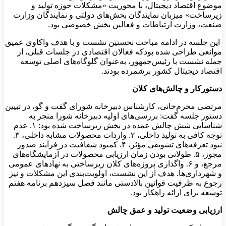
موضوع اقتصاد دیجیتال، با محوریت «مشکلات حوزه تولید و
زیرساخت» میزبان نمایندگان بخش‌های دولتی و نمایندگان وزارت
صنعت، وزارت ارتباطات و فعالین بخش خصوصی بود.
این جلسه در ادامه مباحث نخستین نشست و با هدف واکاوی عمیق
موانعی طراحی شده بودکه فعالان اقتصادی در جلسات قبلی، از
جمله نشست با رئیس‌جمهور، به‌عنوان گلوگاه‌های اصلی توسعه
اقتصاد دیجیتال کشور برشمرده بودند.
دستورکار و چالش‌های کلان
مرتضی محرم‌خانی، کارشناس دبیرخانه شورای گفت و گو، در تبیین
دستور جلسه گفت: بررسی‌های اولیه دبیرخانه شورا منجر به
شناسایی شش چالش عمده در بخش زیرساخت شده بود: ۱. عدم
توجه کافی به تولید داخلی، ۲. واردات محصولات مشابه داخلی، ۳.
نبود تعرفه‌های تشویقی مؤثر، ۴. کمبود شفافیت در فرآیند صدور
مجوز، ۵. طولانی بودن زمان ارزیابی محصولات در آزمایشگاه‌های
مرجع، و ۶. واگذاری پروژه‌های کلان زیرساختی به نهادهای عمومی
و شهرداری‌ها. هدف از این نشست، اولویت‌بندی این مشکلات و نیز
رجوع به ظرفیت قوانین بالادستی مانند فصل سیزدهم برنامه هفتم
توسعه برای ارائه راهکار بود.
ارزیابی وضعیت تولید و عمق چالش