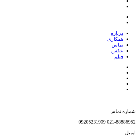
درباره
همکاری
تماس
عکس
فیلم
شماره تماس
021-88886952 09205231909
ایمیل