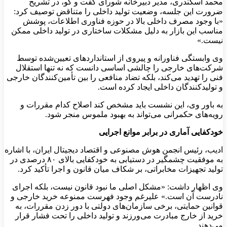
محمد اسکندری، مدیر دبیرخانه شورای گفت و گو، در تشریح
ضرورت این جلسه، وضعیت تولید داخلی را متناقض توصیف کرد:
«با وجود مصرف داخلی بالا در حوزه فناوری اطلاعات، پوشش
مناسب این بازار به دلیل مشکلات ساختاری در تولید داخلی ممکن
نیست.»
وی وابستگی فناورانه و پیروی از استانداردهای تعیین‌شده توسط
شرکت‌های خارجی را چالشی اساسی دانست که نه تنها استقلال
فنی را تهدید می‌کند، بلکه تضاد منافعی را بین تأمین‌کنندگان خارجی
و تولیدکنندگان داخلی ایجاد کرده است.
به باور وی، این نشست باید مشخص کند اصلاح کدام مقررات و
رویه‌های حکمرانی می‌تواند به بهبود ملموس منجر شود.
خودکفایی آماری در برابر موانع اجرایی
ادیب، رئیس انجمن هوش مصنوعی و اقتصاد دیجیتال ایران، با اشاره
به موفقیت چشمگیر در دستیابی به خودکفایی بالای ۸۰ درصدی در
تولید تجهیزات مخابراتی، بر شکاف میان قانون و اجرا تأکید کرد.
وی اظهار داشت: «مشکل اصلی ما نبود قانون نیست، بلکه اجرای
نادرست آن است.» علیرغم وجود فهرست ممنوعه خرید خارجی و
قوانین حمایتی، برخی سازمان‌های دولتی با دور زدن مقررات، به
خرید از خارج مبادرت می‌ورزند و تولید داخلی را تحت فشار قرار
می‌دهند.