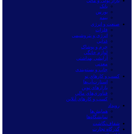
بازار پولی و مالی
بانک
بورس
بیمه
صنعت و انرژی
فلزات
انرژی و پتروشیمی
غذایی
چرم و پوشاک
لوازم خانگی
آرایشی بهداشتی
معدنی
چاپ و بسته‌بندی
کسب و کارهای نو
استارت‌آپ‌ها
بازارهای نوین
فناوری‌های مالی
کسب و کارهای آنلاین
رویداد
همایش‌ها
نمایشگاه‌ها
شفاف‌نگاشت
گذرگاه تجارت