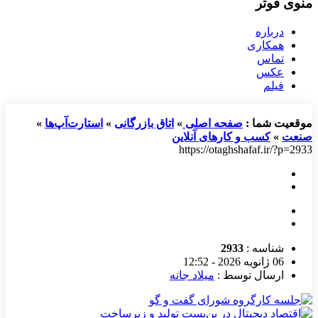
منوی فوتر
درباره
همکاری
تماس
عکس
فیلم
موقعیت شما :
صفحه اصلی
»
اتاق بازرگانی
»
استارت‌آپ‌ها
»
صنعت
»
کسب و کارهای آنلاین
https://otaghshafaf.ir/?p=2933
شناسه :
2933
06 ژانویه 2026 - 12:52
ارسال توسط :
میلاد جانه