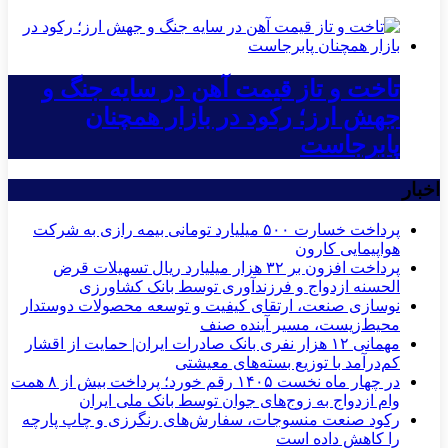
تاخت و تاز قیمت آهن در سایه جنگ و
جهش ارز؛ رکود در بازار همچنان
پابرجاست
اخبار
پرداخت خسارت ۵۰۰ میلیارد تومانی بیمه رازی به شرکت
هواپیمایی کارون
پرداخت افزون بر ۳۲ هزار میلیارد ریال تسهیلات قرض
الحسنه ازدواج و فرزندآوری توسط بانک کشاورزی
نوسازی صنعت، ارتقای کیفیت و توسعه محصولات دوستدار
محیط‌زیست، مسیر آینده صنف
مهمانی ۱۲ هزار نفری بانک صادرات ایران| حمایت از اقشار
کم‌درآمد با توزیع بسته‌های معیشتی
در چهار ماه نخست ۱۴۰۵ رقم خورد؛ پرداخت بیش از ۸ همت
وام ازدواج به زوج‌های جوان توسط بانک ملی ایران
رکود صنعت منسوجات، سفارش‌های رنگرزی و چاپ پارچه
را کاهش داده است