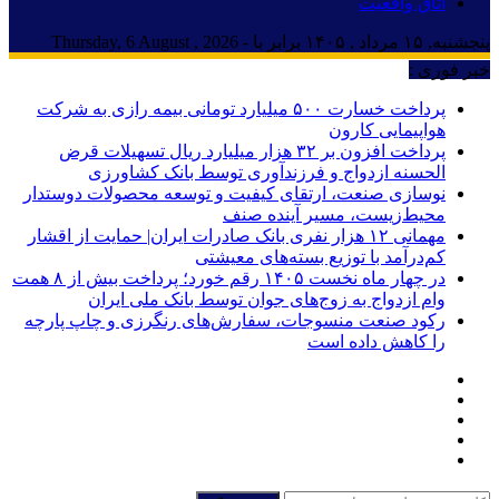
اتاق واقعیت
پنجشنبه, ۱۵ مرداد , ۱۴۰۵ برابر با - Thursday, 6 August , 2026
خبر فوری :
پرداخت خسارت ۵۰۰ میلیارد تومانی بیمه رازی به شرکت
هواپیمایی کارون
پرداخت افزون بر ۳۲ هزار میلیارد ریال تسهیلات قرض
الحسنه ازدواج و فرزندآوری توسط بانک کشاورزی
نوسازی صنعت، ارتقای کیفیت و توسعه محصولات دوستدار
محیط‌زیست، مسیر آینده صنف
مهمانی ۱۲ هزار نفری بانک صادرات ایران| حمایت از اقشار
کم‌درآمد با توزیع بسته‌های معیشتی
در چهار ماه نخست ۱۴۰۵ رقم خورد؛ پرداخت بیش از ۸ همت
وام ازدواج به زوج‌های جوان توسط بانک ملی ایران
رکود صنعت منسوجات، سفارش‌های رنگرزی و چاپ پارچه
را کاهش داده است