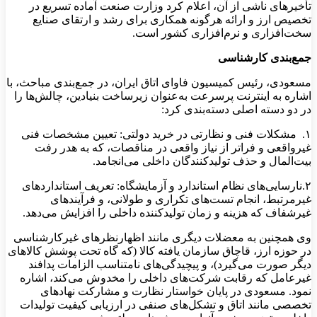
تأخیرهای ناشی از آن، اعلام کرد وزارت صنعت آماده تسریع در
تخصیص ارز و ارائه هرگونه همکاری برای رشد و ارتقای صنایع
سخت‌افزاری و نرم‌افزاری کشور است.
جمع‌بندی کارشناسی
مسعودی، رئیس کمیسیون فاوای اتاق ایران، در جمع‌بندی مباحث، با
اشاره به اینترنت پرسرعت به‌عنوان زیرساخت بنیادین، چالش‌ها را
در دو دسته اصلی دسته‌بندی کرد:
۱. مشکلات فنی و نظارتی در خرید دولتی: تعیین مشخصات فنی
غیرواقعی و فراتر از نیاز واقعی در مناقصات، که به هدر رفت
بیت‌المال و حذف تولیدکنندگان داخلی می‌انجامد.
۲.نارسایی‌های نظام استاندارد و آزمایشگاه: تعریف استانداردهای
غیرمرتبط، انجام تست‌های تکراری و طولانی، و فرآیندهای
غیرشفاف که هزینه و زمان تولیدکننده داخلی را افزایش می‌دهد.
وی همچنین به معضلات دیگری مانند اظهارنظرهای غیرکارشناسی
در حوزه ارز، قاچاق سازمان‌ یافته کالا (که گاه تحت پوشش کالاهای
دیگر صورت می‌گیرد)، و پیچیدگی‌های نامتناسب الزامات پدافند
غیرعامل که رقابت شرکت‌های داخلی را مخدوش می‌کند، اشاره
نمود. مسعودی در پایان خواستار نظارت و مشارکت نهادهای
تخصصی مانند اتاق و تشکل‌های صنفی در ارزیابی کیفیت تولیدات