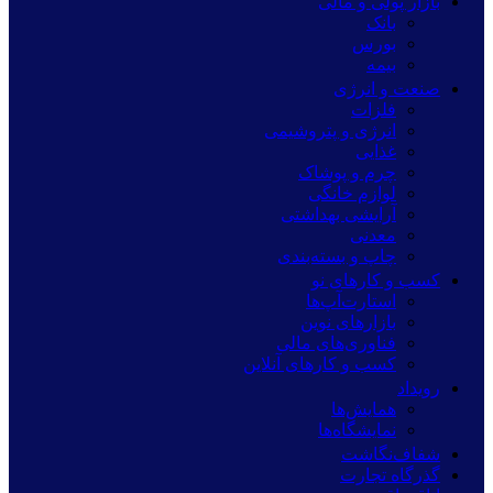
بازار پولی و مالی
بانک
بورس
بیمه
صنعت و انرژی
فلزات
انرژی و پتروشیمی
غذایی
چرم و پوشاک
لوازم خانگی
آرایشی بهداشتی
معدنی
چاپ و بسته‌بندی
کسب و کارهای نو
استارت‌آپ‌ها
بازارهای نوین
فناوری‌های مالی
کسب و کارهای آنلاین
رویداد
همایش‌ها
نمایشگاه‌ها
شفاف‌نگاشت
گذرگاه تجارت