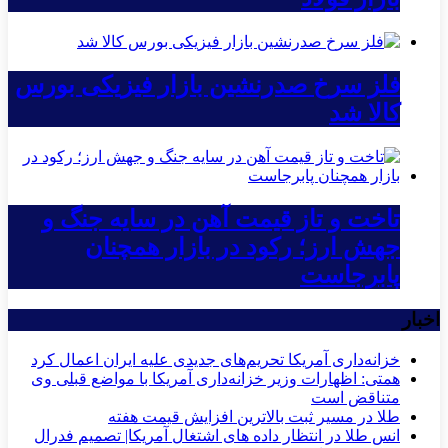
فلز سرخ صدرنشین بازار فیزیکی بورس
کالا شد
تاخت و تاز قیمت آهن در سایه جنگ و
جهش ارز؛ رکود در بازار همچنان
پابرجاست
اخبار
خزانه‌داری آمریکا تحریم‌های جدیدی علیه ایران اعمال کرد
همتی: اظهارات وزیر خزانه‌داری آمریکا با مواضع قبلی وی
متناقض است
طلا در مسیر ثبت بالاترین افزایش قیمت هفته
انس طلا در انتظار داده های اشتغال آمریکا| تصمیم فدرال