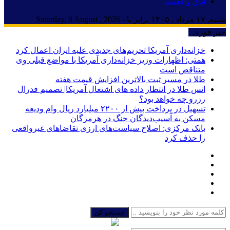
اتاق واقعیت
شنبه, ۱۷ مرداد , ۱۴۰۵ برابر با - Saturday, 8 August , 2026
خبر فوری :
خزانه‌داری آمریکا تحریم‌های جدیدی علیه ایران اعمال کرد
همتی: اظهارات وزیر خزانه‌داری آمریکا با مواضع قبلی وی
متناقض است
طلا در مسیر ثبت بالاترین افزایش قیمت هفته
انس طلا در انتظار داده های اشتغال آمریکا| تصمیم فدرال
رزرو چه خواهد بود؟
تسهیل در پرداخت بیش از ۲۲۰۰ میلیارد ریال وام ودیعه
مسکن به آسیب‌دیدگان جنگ در هرمزگان
بانک مرکزی: اصلاح سیاست‌های ارزی تقاضاهای غیرواقعی
را حذف کرد
جستجو کن