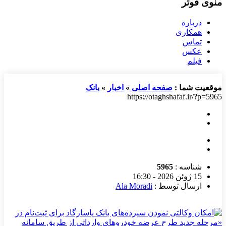
منوی فوتر
درباره
همکاری
تماس
عکس
فیلم
موقعیت شما :
صفحه اصلی
»
اخبار
»
بانک
https://otaghshafaf.ir/?p=5965
شناسه :
5965
15 ژوئن 2026 - 16:30
ارسال توسط :
Ala Moradi