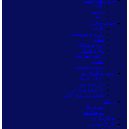
بازار پولی و مالی
بانک
بورس
بیمه
صنعت و انرژی
فلزات
انرژی و پتروشیمی
غذایی
چرم و پوشاک
لوازم خانگی
آرایشی بهداشتی
معدنی
چاپ و بسته‌بندی
کسب و کارهای نو
استارت‌آپ‌ها
بازارهای نوین
فناوری‌های مالی
کسب و کارهای آنلاین
رویداد
همایش‌ها
نمایشگاه‌ها
شفاف‌نگاشت
گذرگاه تجارت