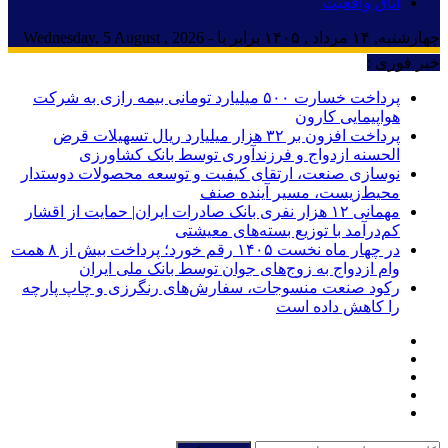
اتاق واقعیت
چهارشنبه, ۱۴ مرداد , ۱۴۰۵ برابر با - Wednesday, 5 August , 2026
خبر فوری :
پرداخت خسارت ۵۰۰ میلیارد تومانی بیمه رازی به شرکت
هواپیمایی کارون
پرداخت افزون بر ۳۲ هزار میلیارد ریال تسهیلات قرض
الحسنه ازدواج و فرزندآوری توسط بانک کشاورزی
نوسازی صنعت، ارتقای کیفیت و توسعه محصولات دوستدار
محیط‌زیست، مسیر آینده صنف
مهمانی ۱۲ هزار نفری بانک صادرات ایران| حمایت از اقشار
کم‌درآمد با توزیع بسته‌های معیشتی
در چهار ماه نخست ۱۴۰۵ رقم خورد؛ پرداخت بیش از ۸ همت
وام ازدواج به زوج‌های جوان توسط بانک ملی ایران
رکود صنعت منسوجات، سفارش‌های رنگرزی و چاپ پارچه
را کاهش داده است