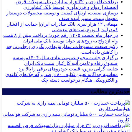
پرداخت افزون بر ۳۲ هزار میلیارد ریال تسهیلات قرض
الحسنه ازدواج و فرزندآوری توسط بانک کشاورزی
نوسازی صنعت، ارتقای کیفیت و توسعه محصولات دوستدار
محیط‌زیست، مسیر آینده صنف
مهمانی ۱۲ هزار نفری بانک صادرات ایران| حمایت از اقشار
کم‌درآمد با توزیع بسته‌های معیشتی
در چهار ماه نخست ۱۴۰۵ رقم خورد؛ پرداخت بیش از ۸ همت
وام ازدواج به زوج‌های جوان توسط بانک ملی ایران
رکود صنعت منسوجات، سفارش‌های رنگرزی و چاپ پارچه
را کاهش داده است
برگزاری جلسه مجمع عمومی عادی سال ۱۴۰۴موسسه
صندوق رفاه و تامین آتیه کارکنان پست بانک ایران
شایعه گرانی بنزین، قیمت خودروهای برقی را بالا برد
محاسبه جداگانه تعیین تکلیف ۸۰ درصد برگه چک‌های کاغذی
و الکترونیکی هنگام درخواست دسته چک
جدیدترین مطالب
پرداخت خسارت ۵۰۰ میلیارد تومانی بیمه رازی به شرکت هواپیمایی
کارون