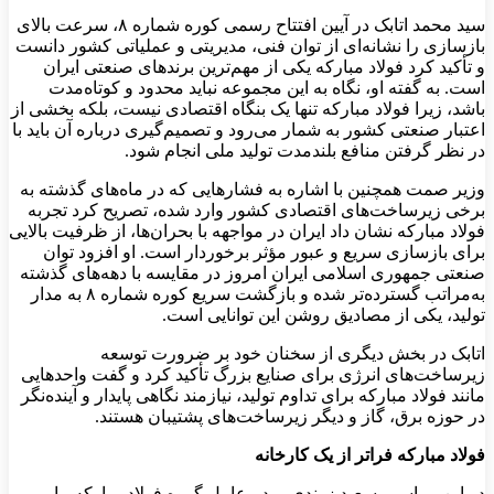
سید محمد اتابک در آیین افتتاح رسمی کوره شماره ۸، سرعت بالای
بازسازی را نشانه‌ای از توان فنی، مدیریتی و عملیاتی کشور دانست
و تأکید کرد فولاد مبارکه یکی از مهم‌ترین برندهای صنعتی ایران
است. به گفته او، نگاه به این مجموعه نباید محدود و کوتاه‌مدت
باشد، زیرا فولاد مبارکه تنها یک بنگاه اقتصادی نیست، بلکه بخشی از
اعتبار صنعتی کشور به شمار می‌رود و تصمیم‌گیری درباره آن باید با
در نظر گرفتن منافع بلندمدت تولید ملی انجام شود.
وزیر صمت همچنین با اشاره به فشارهایی که در ماه‌های گذشته به
برخی زیرساخت‌های اقتصادی کشور وارد شده، تصریح کرد تجربه
فولاد مبارکه نشان داد ایران در مواجهه با بحران‌ها، از ظرفیت بالایی
برای بازسازی سریع و عبور مؤثر برخوردار است. او افزود توان
صنعتی جمهوری اسلامی ایران امروز در مقایسه با دهه‌های گذشته
به‌مراتب گسترده‌تر شده و بازگشت سریع کوره شماره ۸ به مدار
تولید، یکی از مصادیق روشن این توانایی است.
اتابک در بخش دیگری از سخنان خود بر ضرورت توسعه
زیرساخت‌های انرژی برای صنایع بزرگ تأکید کرد و گفت واحدهایی
مانند فولاد مبارکه برای تداوم تولید، نیازمند نگاهی پایدار و آینده‌نگر
در حوزه برق، گاز و دیگر زیرساخت‌های پشتیبان هستند.
فولاد مبارکه فراتر از یک کارخانه
در این مراسم، سعید زرندی، مدیرعامل گروه فولاد مبارکه، با