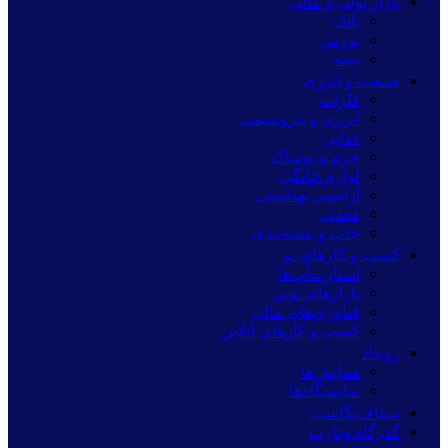
بازار پولی و مالی
بانک
بورس
بیمه
صنعت و انرژی
فلزات
انرژی و پتروشیمی
غذایی
چرم و پوشاک
لوازم خانگی
آرایشی بهداشتی
معدنی
چاپ و بسته‌بندی
کسب و کارهای نو
استارت‌آپ‌ها
بازارهای نوین
فناوری‌های مالی
کسب و کارهای آنلاین
رویداد
همایش‌ها
نمایشگاه‌ها
شفاف‌نگاشت
گذرگاه تجارت