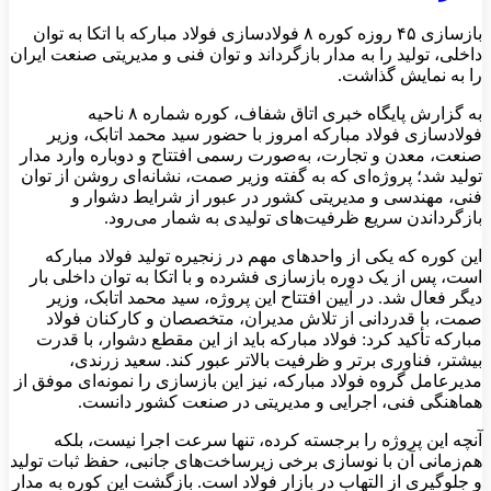
بازسازی ۴۵ روزه کوره ۸ فولادسازی فولاد مبارکه با اتکا به توان
داخلی، تولید را به مدار بازگرداند و توان فنی و مدیریتی صنعت ایران
را به نمایش گذاشت.
به گزارش پایگاه خبری اتاق شفاف، کوره شماره ۸ ناحیه
فولادسازی فولاد مبارکه امروز با حضور سید محمد اتابک، وزیر
صنعت، معدن و تجارت، به‌صورت رسمی افتتاح و دوباره وارد مدار
تولید شد؛ پروژه‌ای که به گفته وزیر صمت، نشانه‌ای روشن از توان
فنی، مهندسی و مدیریتی کشور در عبور از شرایط دشوار و
بازگرداندن سریع ظرفیت‌های تولیدی به شمار می‌رود.
این کوره که یکی از واحدهای مهم در زنجیره تولید فولاد مبارکه
است، پس از یک دوره بازسازی فشرده و با اتکا به توان داخلی بار
دیگر فعال شد. در آیین افتتاح این پروژه، سید محمد اتابک، وزیر
صمت، با قدردانی از تلاش مدیران، متخصصان و کارکنان فولاد
مبارکه تأکید کرد: فولاد مبارکه باید از این مقطع دشوار، با قدرت
بیشتر، فناوری برتر و ظرفیت بالاتر عبور کند. سعید زرندی،
مدیرعامل گروه فولاد مبارکه، نیز این بازسازی را نمونه‌ای موفق از
هماهنگی فنی، اجرایی و مدیریتی در صنعت کشور دانست.
آنچه این پروژه را برجسته کرده، تنها سرعت اجرا نیست، بلکه
هم‌زمانی آن با نوسازی برخی زیرساخت‌های جانبی، حفظ ثبات تولید
و جلوگیری از التهاب در بازار فولاد است. بازگشت این کوره به مدار