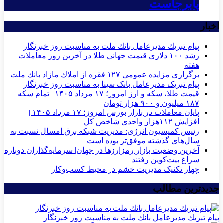
پابرجاست
اخبار
پیام تبریك مدیرعامل بانك ملت به مناسبت روز خبرنگار
رشد ۱۰۰ دلاری قیمت جهانی طلا در آخرین روز معاملات
هفته
برگزاری مزایده عمومی ۱۲۷ فقره از املاك مازاد بانك ملت
پیام تبریک مدیرعامل بانک سینا به مناسبت روز خبرنگار
قیمت طلا، سکه و ارز امروز؛ ۱۷ مرداد ۱۴۰۵ | تمام سکه
۱۸۷ میلیون و ۹۰۰ هزار تومان
پایان معاملات در بازار بورس امروز؛ ۱۷ مرداد ۱۴۰۵ |
افزایش ۱۱۲هزار واحدی شاخص کل
رئیس کمیسیون انرژی: مدیریت شبکه برق امسال نسبت به
سال‌های گذشته موفق‌تر بوده است
آخرین وضعیت بازار رمزارزها در جهان| سرمایه‌گذاران دوباره
سراغ بیت‌کوین رفتند
چهار تکنیک مدیریت خشم در محیط کسب‌وکار
جدیدترین مطالب
پیام تبریك مدیرعامل بانك ملت به مناسبت روز خبرنگار