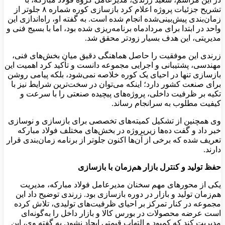
تشریح جزئیات پروژه اعلام کرد بازسازی کوره شماره ۸ جلوتر از
زمان‌بندی پیش‌بینی‌شده انجام شده است. به گفته او، راه‌اندازی این
واحد در ابتدا برای مردادماه برنامه‌ریزی شده بود، اما با بسیج فنی و
مدیریتی، این هدف بسیار زودتر محقق شد.
زرندی این موفقیت را حاصل هماهنگی دقیق میان بخش‌های فنی،
مهندسی، پشتیبانی و اجرایی مجموعه دانست و تأکید کرد اهمیت این
بازسازی تنها در احیای یک کوره خلاصه نمی‌شود، بلکه پیامی روشن
برای صنعت کشور دارد؛ اینکه می‌توان در سخت‌ترین شرایط نیز با
تکیه بر ظرفیت داخلی، پروژه‌های پیچیده صنعتی را با سرعت و
کیفیت مطلوب به سرانجام رساند.
وی همچنین از تشکیل کمیته‌های تخصصی برای بازسازی و نوسازی
خبر داد و گفت ده‌ها زیرپروژه در بخش‌های مختلف فولاد مبارکه
تعریف شده که برخی از آن‌ها اکنون جلوتر از برنامه زمان‌بندی قرار
دارند.
حفظ تولید و کنترل بازار هم‌زمان با بازسازی
یکی از محورهای مهم سخنان مدیرعامل فولاد مبارکه، مدیریت
هم‌زمان تولید و بازار در دوره بازسازی بود. زرندی توضیح داد این
مجموعه در کنار تمرکز بر احیای ظرفیت‌های تولیدی، تلاش کرده
است عرضه محصولات در بورس کالا و بازار داخل را به‌گونه‌ای
مدیریت کند که کمبود و التهاب قیمتی ایجاد نشود. به گفته وی، این