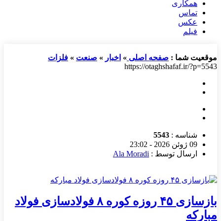
همکاری
تماس
عکس
فیلم
موقعیت شما :
صفحه اصلی
»
اخبار
»
صنعت
»
فلزات
https://otaghshafaf.ir/?p=5543
شناسه :
5543
09 ژوئن 2026 - 23:02
ارسال توسط :
Ala Moradi
بازسازی ۴۵ روزه کوره ۸ فولادسازی فولاد
مبارکه