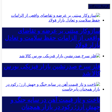
سازوکار مبتنی بر عرضه و تقاضای
واقعی از الزامات حفظ سلامت و تعادل
بازار فولاد
فلز سرخ صدرنشین بازار فیزیکی بورس
کالا شد
تاخت و تاز قیمت آهن در سایه جنگ و
جهش ارز؛ رکود در بازار همچنان