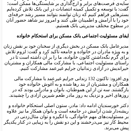
سایه‌ی فرصت‌های برابر و ارج‌گذاری بر شایستگی‌ها ممکن است؛
گفت: با توسعه و تکمیل کمیته انتصابات در این بانک تلاش کرده‌ایم
بسترهایی فراهم کنیم که زنان توانمند بتوانند مسیر رشد حرفه‌ای
خود را با آرامش و اطمینان طی کنند و امروز نیز شاهد حضور آنان
در سطوح مختلف مدیریتی بانک هستیم.
ایفای مسئولیت اجتماعی بانک مسکن برای استحکام خانواده
مدیرعامل بانک مسکن در بخش دیگری از سخنان خود بر نقش زنان
و به ویژه مادران در خانواده و جامعه تاکید کرد و گفت: لزوم تلاش
برای گرم نگه‌داشتن کانون خانواده، ما را بر آن داشته است تا در
راستای مسئولیت اجتماعی، با مشارکت مالی همکاران و مشتریان
خیراندیش در آزادی زندانیان جرایم غیرعمد مشارکت کنیم.
وی افزود: تاکنون 132 زندانی جرایم غیرعمد با مشارکت مالی
همکاران و مشتریان از بند رها شده و به آغوش خانواده خود
بازگشتند. سه تن از این هموطنان، بانوان و مادرانی بودند که در
روزهای اخیر و نزدیک به روز مادر طعم شیرین آزادی را چشیدند.
دکتر خورسندیان ادامه داد: مادر، ستون اصلی استحکام خانواده و
ریشه‌دار شدن آرامش در جامعه است و بانوان همکار ما نیز علاوه
بر مسئولیت‌های مهم خانوادگی، با انگیزه و توان مثال‌زدنی در
محیط کار نیز می‌درخشند و این دو نقش را به زیبایی در کنار یکدیگر
پیش می‌برند.