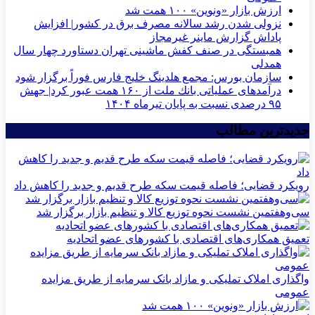
ارزش بازار «ونوین» ۱۰۰ همت شد
نزولی شدن رشد سالانه مصرف برق در کشور| افزایش
پاداش گزارش ماینر غیرمجاز
همبستگی در صنف کفش ماشینی تهران دستاورد چهار سال
همدلی
سازمان بورس: مجمع هلدینگ خلیج فارس فوراً برگزار شود
درآمدهای عملیاتی بانك ملت از ۱۶۰ همت عبور كرد| جهش
۹۵ درصدی نسبت به پایان تیرماه ۱۴۰۴
جدیدترین مطالب
رویکرد قضایی؛ فاصله قیمت سکه طرح قدیم و جدید را کاهش داد
سی‌و‌هفتمین نشست نحوه توزیع کالا و تنظیم بازار برگزار شد
تعمیق همکاری‌های اقتصادی با کشورهای عضو اتحادیه
واگذاری املاک تملیکی و مازاد بانک سرمایه از طریق مزایده
عمومی