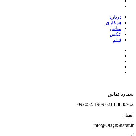
درباره
همکاری
تماس
عکس
فیلم
شماره تماس
021-88886952 09205231909
ایمیل
info@OtaghShafaf.ir
آدرس