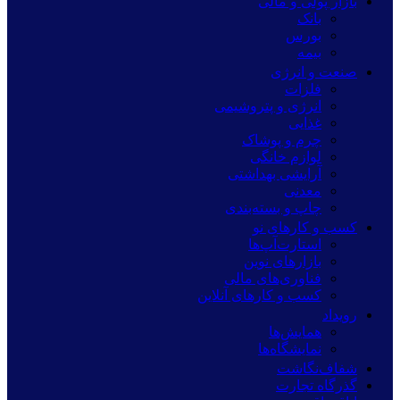
بازار پولی و مالی
بانک
بورس
بیمه
صنعت و انرژی
فلزات
انرژی و پتروشیمی
غذایی
چرم و پوشاک
لوازم خانگی
آرایشی بهداشتی
معدنی
چاپ و بسته‌بندی
کسب و کارهای نو
استارت‌آپ‌ها
بازارهای نوین
فناوری‌های مالی
کسب و کارهای آنلاین
رویداد
همایش‌ها
نمایشگاه‌ها
شفاف‌نگاشت
گذرگاه تجارت