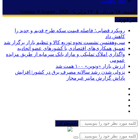
اتاق واقعیت
یکشنبه, ۱۸ مرداد , ۱۴۰۵ برابر با - Sunday, 9 August , 2026
خبر فوری :
رویکرد قضایی؛ فاصله قیمت سکه طرح قدیم و جدید را
کاهش داد
سی‌و‌هفتمین نشست نحوه توزیع کالا و تنظیم بازار برگزار شد
تعمیق همکاری‌های اقتصادی با کشورهای عضو اتحادیه
واگذاری املاک تملیکی و مازاد بانک سرمایه از طریق مزایده
عمومی
ارزش بازار «ونوین» ۱۰۰ همت شد
نزولی شدن رشد سالانه مصرف برق در کشور| افزایش
پاداش گزارش ماینر غیرمجاز
جستجو کن