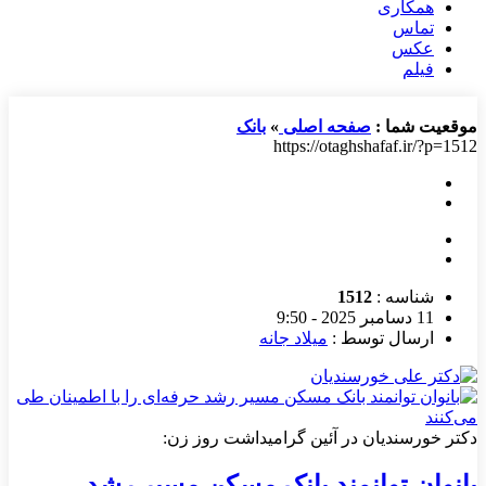
همکاری
تماس
عکس
فیلم
موقعیت شما :
صفحه اصلی
»
بانک
https://otaghshafaf.ir/?p=1512
شناسه :
1512
11 دسامبر 2025 - 9:50
ارسال توسط :
میلاد جانه
دکتر خورسندیان در آئین گرامیداشت روز زن:
بانوان توانمند بانک مسکن مسیر رشد