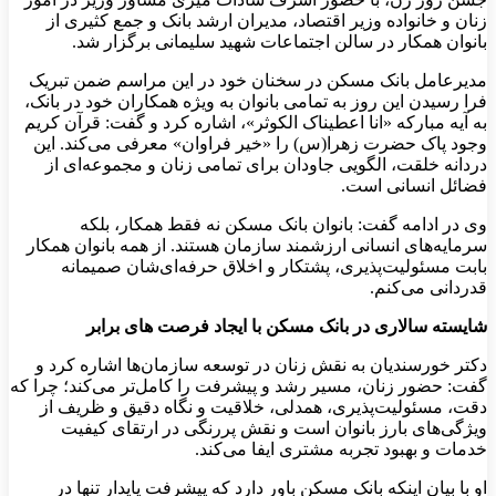
زنان و خانواده وزیر اقتصاد، مدیران ارشد بانک و جمع کثیری از
بانوان همکار در سالن اجتماعات شهید سلیمانی برگزار شد.
مدیرعامل بانک مسکن در سخنان خود در این مراسم ضمن تبریک
فرا رسیدن این روز به تمامی بانوان به ویژه همکاران خود در بانک،
به آیه مبارکه «انا اعطیناک الکوثر»، اشاره کرد و گفت: قرآن کریم
وجود پاک حضرت زهرا(س) را «خیر فراوان» معرفی می‌کند. این
دردانه خلقت، الگویی جاودان برای تمامی زنان و مجموعه‌ای از
فضائل انسانی است.
وی در ادامه گفت: بانوان بانک مسکن نه‌ فقط همکار، بلکه
سرمایه‌های انسانی ارزشمند سازمان هستند. از همه بانوان همکار
بابت مسئولیت‌پذیری، پشتکار و اخلاق حرفه‌ای‌شان صمیمانه
قدردانی می‌کنم.
شایسته سالاری در بانک مسکن با ایجاد فرصت های برابر
دکتر خورسندیان به نقش زنان در توسعه سازمان‌ها اشاره کرد و
گفت: حضور زنان، مسیر رشد و پیشرفت را کامل‌تر می‌کند؛ چرا که
دقت، مسئولیت‌پذیری، همدلی، خلاقیت و نگاه دقیق و ظریف از
ویژگی‌های بارز بانوان است و نقش پررنگی در ارتقای کیفیت
خدمات و بهبود تجربه مشتری ایفا می‌کند.
او با بیان اینکه بانک مسکن باور دارد که پیشرفت پایدار تنها در