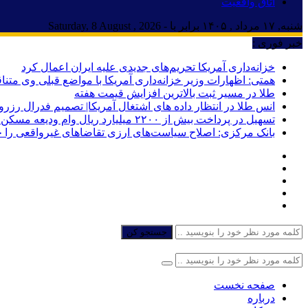
اتاق واقعیت
شنبه, ۱۷ مرداد , ۱۴۰۵ برابر با - Saturday, 8 August , 2026
خبر فوری :
خزانه‌داری آمریکا تحریم‌های جدیدی علیه ایران اعمال کرد
همتی: اظهارات وزیر خزانه‌داری آمریکا با مواضع قبلی وی مت
طلا در مسیر ثبت بالاترین افزایش قیمت هفته
انس طلا در انتظار داده های اشتغال آمریکا| تصمیم فدرال رزرو
تسهیل در پرداخت بیش از ۲۲۰۰ میلیارد ریال وام ودیعه مسکن به آسیب‌دیدگان جنگ در هرمزگان
بانک مرکزی: اصلاح سیاست‌های ارزی تقاضاهای غیرواقعی را 
جستجو کن
صفحه نخست
درباره