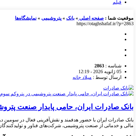
فیلم
موقعیت شما :
صفحه اصلی
»
بانک
»
پتروشیمی
»
نمایشگاه‌ها
https://otaghshafaf.ir/?p=2863
شناسه :
2863
05 ژانویه 2026 - 12:19
ارسال توسط :
میلاد جانه
بانک صادرات ایران، حامی پایدار صنعت پترو
​بانک صادرات ایران با حضور هدفمند و نقش‌آفرینی فعال در سومین دو
مالی و خدماتی از صنعت پتروشیمی، شرکت‌های فناور و تولیدکنندگان