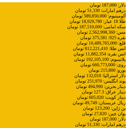
دلار
:
187,000
تومان
درهم امارات
:
51,330
تومان
آلومینیوم
:
589,850,000
تومان
طلا 18 عیار
:
18,929,780
تومان
سکه امامی
:
187,510,000
تومان
مس
:
2,562,998,360
تومان
نقره 925
:
375,581
تومان
قلع
:
10,489,765,000
تومان
انس طلا
:
812,221,410
تومان
انس نقره
:
11,882,354
تومان
پلاتینیوم
:
192,105,100
تومان
روی
:
660,773,000
تومان
یورو
:
215,800
تومان
دلار استرالیا
:
132,010
تومان
پوند انگلیس
:
251,970
تومان
دینار بحرین
:
494,990
تومان
دینار عراق
:
127.3
تومان
دینار کویت
:
605,020
تومان
ریال عربستان
:
49,749
تومان
ین ژاپن
:
123,200
تومان
یوان چین
:
27,820
تومان
دلار
:
187,000
تومان
درهم امارات
:
51,330
تومان