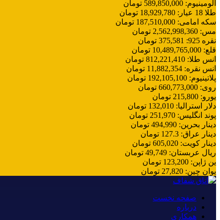
آلومینیوم
:
589,850,000
تومان
طلا 18 عیار
:
18,929,780
تومان
سکه امامی
:
187,510,000
تومان
مس
:
2,562,998,360
تومان
نقره 925
:
375,581
تومان
قلع
:
10,489,765,000
تومان
انس طلا
:
812,221,410
تومان
انس نقره
:
11,882,354
تومان
پلاتینیوم
:
192,105,100
تومان
روی
:
660,773,000
تومان
یورو
:
215,800
تومان
دلار استرالیا
:
132,010
تومان
پوند انگلیس
:
251,970
تومان
دینار بحرین
:
494,990
تومان
دینار عراق
:
127.3
تومان
دینار کویت
:
605,020
تومان
ریال عربستان
:
49,749
تومان
ین ژاپن
:
123,200
تومان
یوان چین
:
27,820
تومان
صفحه نخست
درباره
همکاری