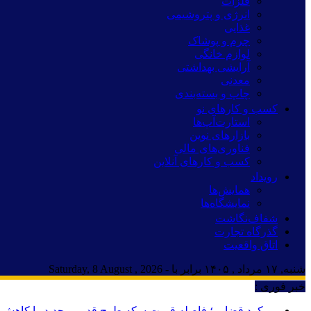
فلزات
انرژی و پتروشیمی
غذایی
چرم و پوشاک
لوازم خانگی
آرایشی بهداشتی
معدنی
چاپ و بسته‌بندی
کسب و کارهای نو
استارت‌آپ‌ها
بازارهای نوین
فناوری‌های مالی
کسب و کارهای آنلاین
رویداد
همایش‌ها
نمایشگاه‌ها
شفاف‌نگاشت
گذرگاه تجارت
اتاق واقعیت
شنبه, ۱۷ مرداد , ۱۴۰۵ برابر با - Saturday, 8 August , 2026
خبر فوری :
رویکرد قضایی؛ فاصله قیمت سکه طرح قدیم و جدید را کاهش د