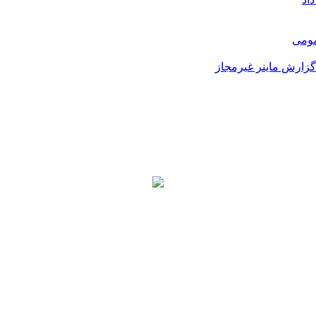
مومی
زارش ماینر غیرمجاز