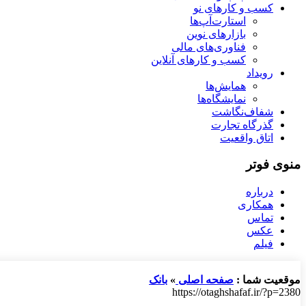
کسب و کارهای نو
استارت‌آپ‌ها
بازارهای نوین
فناوری‌های مالی
کسب و کارهای آنلاین
رویداد
همایش‌ها
نمایشگاه‌ها
شفاف‌نگاشت
گذرگاه تجارت
اتاق واقعیت
منوی فوتر
درباره
همکاری
تماس
عکس
فیلم
موقعیت شما :
صفحه اصلی
»
بانک
https://otaghshafaf.ir/?p=2380